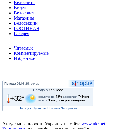
Велоэлита
Видео
Велосоветы
Магазины
Велосекции
ГОСТИНАЯ
Галерея
Читаемые
Комментируемые
Избранное
Погода
06.08.26, вечер
Погода в
Харькове
+32°
влажность:
43%
давление:
749 мм
ветер:
1 м/с, северо-западный
Погода в Луганске
Погода в Запорожье
Актуальные новости Украины на сайте
www.ukr.net
Купить авто
на avtosale.ua выгодно и удобно.