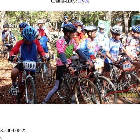
Слайд-Шоу:
Пуск
08.2009 06:25
0