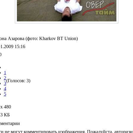
на Азарова (фото: Kharkov BT Union)
01.2009 15:16
0
1
2
(Голосов: 3)
3
4
5
 x 480
43 КБ
ментарии
ти не могут комментировать изображения. Пожалуйста, авторизи