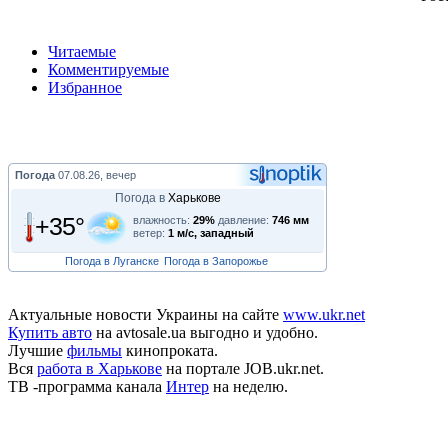
Читаемые
Комментируемые
Избранное
Погода
07.08.26, вечер
Погода в
Харькове
+35°
влажность:
29%
давление:
746 мм
ветер:
1 м/с, западный
Погода в Луганске
Погода в Запорожье
Актуальные новости Украины на сайте
www.ukr.net
Купить авто
на avtosale.ua выгодно и удобно.
Лучшие
фильмы
кинопроката.
Вся
работа в Харькове
на портале JOB.ukr.net.
ТВ -программа канала
Интер
на неделю.