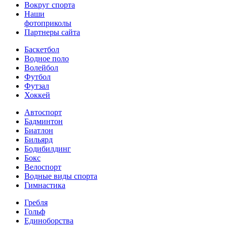
Вокруг спорта
Наши
фотоприколы
Партнеры сайта
Баскетбол
Водное поло
Волейбол
Футбол
Футзал
Хоккей
Автоспорт
Бадминтон
Биатлон
Бильярд
Бодибилдинг
Бокс
Велоспорт
Водные виды спорта
Гимнастика
Гребля
Гольф
Единоборства