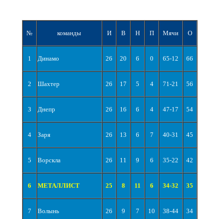
№
команды
И
В
Н
П
Мячи
О
1
Динамо
26
20
6
0
65-12
66
2
Шахтер
26
17
5
4
71-21
56
3
Днепр
26
16
6
4
47-17
54
4
Заря
26
13
6
7
40-31
45
5
Ворскла
26
11
9
6
35-22
42
6
МЕТАЛЛИСТ
25
8
11
6
34-32
35
7
Волынь
26
9
7
10
38-44
34