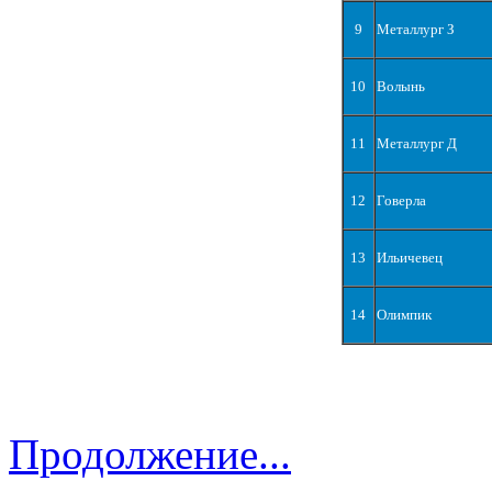
9
Металлург З
10
Волынь
11
Металлург Д
12
Говерла
13
Ильичевец
14
Олимпик
Продолжение...