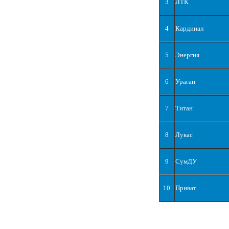
3
ЛТК
4
Кардинал
5
Энергия
6
Ураган
7
Титан
8
Лукас
9
СумДУ
10
Приват