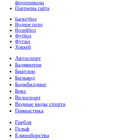
фотоприколы
Партнеры сайта
Баскетбол
Водное поло
Волейбол
Футбол
Футзал
Хоккей
Автоспорт
Бадминтон
Биатлон
Бильярд
Бодибилдинг
Бокс
Велоспорт
Водные виды спорта
Гимнастика
Гребля
Гольф
Единоборства