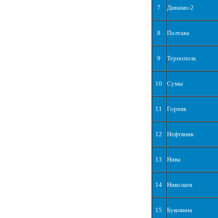
7
Динамо-2
8
Полтава
9
Тернополь
10
Сумы
11
Горняк
12
Нефтяник
13
Нива
14
Николаев
15
Буковина