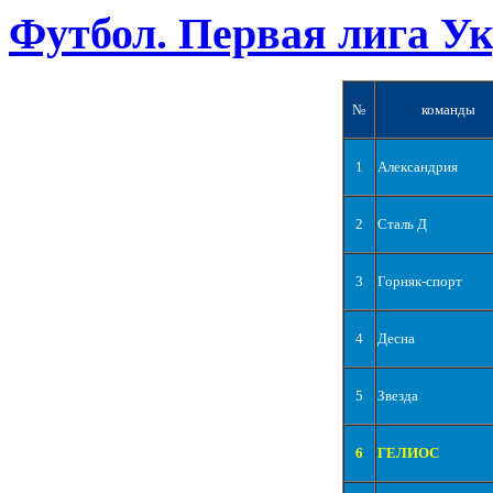
Футбол. Первая лига У
№
команды
1
Александрия
2
Сталь Д
3
Горняк-спорт
4
Десна
5
Звезда
6
ГЕЛИОС