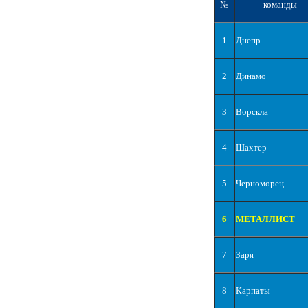
№
команды
1
Днепр
2
Динамо
3
Ворскла
4
Шахтер
5
Черноморец
6
МЕТАЛЛИСТ
7
Заря
8
Карпаты