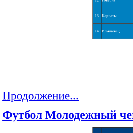
12
Говерла
13
Карпаты
14
Ильичевец
Продолжение...
Футбол Молодежный че