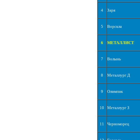
4
Заря
5
Ворскла
6
МЕТАЛЛИСТ
7
Волынь
8
Металлург Д
9
Олимпик
10
Металлург З
11
Черноморец