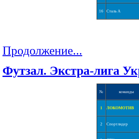
16
Сталь А
Продолжение...
Футзал. Экстра-лига Ук
№
команды
1
ЛОКОМОТИВ
2
Спортлидер