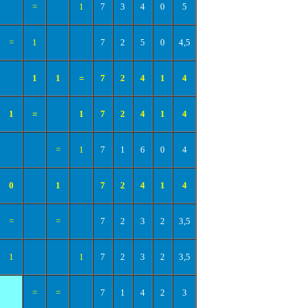
=
1
7
3
4
0
5
=
1
7
2
5
0
4,5
1
1
=
7
2
4
1
4
1
=
1
7
2
4
1
4
=
1
7
1
6
0
4
0
1
7
2
4
1
4
=
=
7
2
3
2
3,5
1
1
7
2
3
2
3,5
=
=
7
1
4
2
3