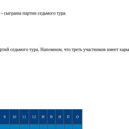
– сыграны партии седьмого тура
тий седьмого тура. Напомним, что треть участников имеет хар
9
10
11
12
И
В
Н
П
О