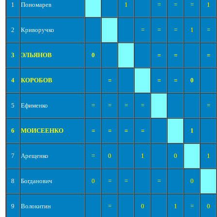
1
Пономарев
1
=
=
=
1
2
Криворучко
=
=
=
1
=
3
ЭЛЬЯНОВ
0
=
=
=
4
КОРОБОВ
=
=
=
0
5
Ефименко
=
=
=
=
=
6
МОИСЕЕНКО
=
=
=
=
1
7
Арещенко
=
0
1
0
1
8
Богданович
0
=
=
=
0
9
Волокитин
=
0
1
=
0