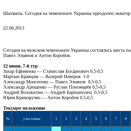
Шахматы. Сегодня на чемпионате Украины преодолен экватор 
22.06.2013
Сегодня на мужском чемпионате Украины состоялись шесть пар
Павел Эльянов и Антон Коробов.
22 июня, 7-й тур
Захар Ефименко — Станислав Богданович 0,5-0,5
Мартын Кравцив — Валерий Неверов 1-0
Александр Моисеенко — Павел Эльянов 0,5-0,5
Александр Арещенко — Руслан Пономарёв 0,5-0,5
Андрий Волокитин — Андрей Баришполец 0,5-0,5
Юрия Криворучко — Антон Коробов 0,5-0,5
Текущее положение
№
участники
1
2
3
4
5
6
7
8