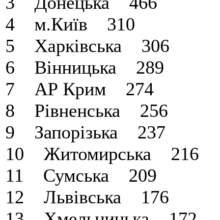
3 Донецька 466
4 м.Київ 310
5 Харкiвська 306
6 Вiнницька 289
7 АР Крим 274
8 Рiвненська 256
9 Запорiзька 237
10 Житомирська 216
11 Сумська 209
12 Львiвська 176
13 Хмельницька 172