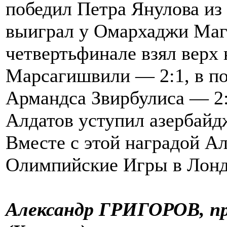
победил Петра Янулова из
выиграл у Омархаджи Маго
четвертьфинале взял верх 
Марсагишвили — 2:1, в п
Армандса Звирбулиса — 2:
Алдатов уступил азербай
Вместе с этой наградой Ал
Олимпийские Игры в Лонд
Александр ГРИГОРОВ, п