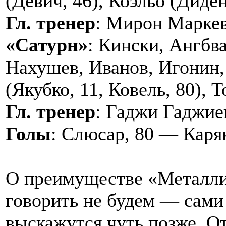
(Девич, 46), Коэльо (Диден
Гл. тренер
: Мирон Марке
«Сатурн»
: Кински, Ангбва
Нахушев, Иванов, Игонин,
(Якубко, 11, Ковель, 80), 
Гл. тренер
: Гаджи Гаджие
Голы
: Слюсар, 80 — Каряк
О преимуществе «Металли
говорить не будем — сами
выскажутся чуть позже. О