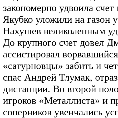
закономерно удвоила счет 
Якубко уложили на газон 
Нахушев великолепным уда
До крупного счет довел Д
ассистировал ворвавшийс
«сатурновцы» забить и ч
спас Андрей Тлумак, отра
дистанции. Во второй пол
игроков «Металлиста» и п
соперников увенчались ус