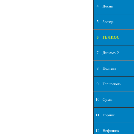
4
Десна
5
Звезда
6
ГЕЛИОС
7
Динамо-2
8
Полтава
9
Тернополь
10
Сумы
11
Горняк
12
Нефтяник