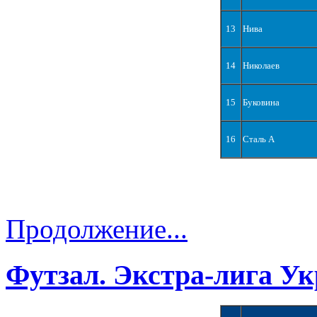
13
Нива
14
Николаев
15
Буковина
16
Сталь А
Продолжение...
Футзал. Экстра-лига Ук