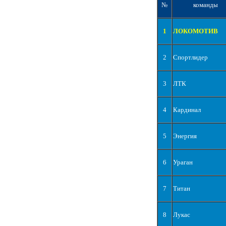
№
команды
1
ЛОКОМОТИВ
2
Спортлидер
3
ЛТК
4
Кардинал
5
Энергия
6
Ураган
7
Титан
8
Лукас