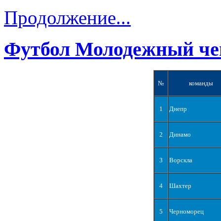
Продолжение...
Футбол Молодежный че
№
команды
1
Днепр
2
Динамо
3
Ворскла
4
Шахтер
5
Черноморец