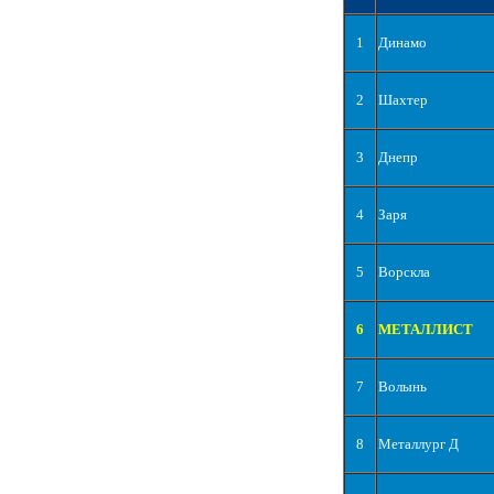
1
Динамо
2
Шахтер
3
Днепр
4
Заря
5
Ворскла
6
МЕТАЛЛИСТ
7
Волынь
8
Металлург Д