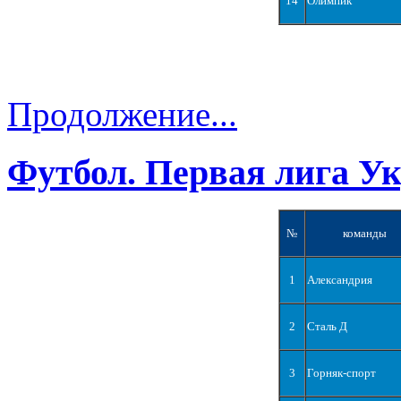
14
Олимпик
Продолжение...
Футбол. Первая лига У
№
команды
1
Александрия
2
Сталь Д
3
Горняк-спорт