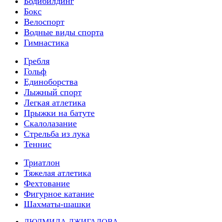
Бодибилдинг
Бокс
Велоспорт
Водные виды спорта
Гимнастика
Гребля
Гольф
Единоборства
Лыжный спорт
Легкая атлетика
Прыжки на батуте
Скалолазание
Стрельба из лука
Теннис
Триатлон
Тяжелая атлетика
Фехтование
Фигурное катание
Шахматы-шашки
ЛЮДМИЛА ДЖИГАЛОВА