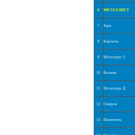
6
МЕТАЛЛИСТ
7
Заря
8
Карпаты
9
Металлург З
10
Волынь
11
Металлург Д
12
Говерла
13
Ильичевец