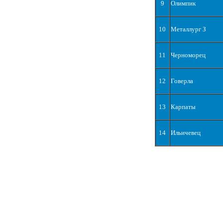
9
Олимпик
10
Металлург З
11
Черноморец
12
Говерла
13
Карпаты
14
Ильичевец