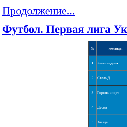
Продолжение...
Футбол. Первая лига У
№
команды
1
Александрия
2
Сталь Д
3
Горняк-спорт
4
Десна
5
Звезда