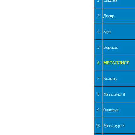
2
Шахтер
3
Днепр
4
Заря
5
Ворскла
6
МЕТАЛЛИСТ
7
Волынь
8
Металлург Д
9
Олимпик
10
Металлург З