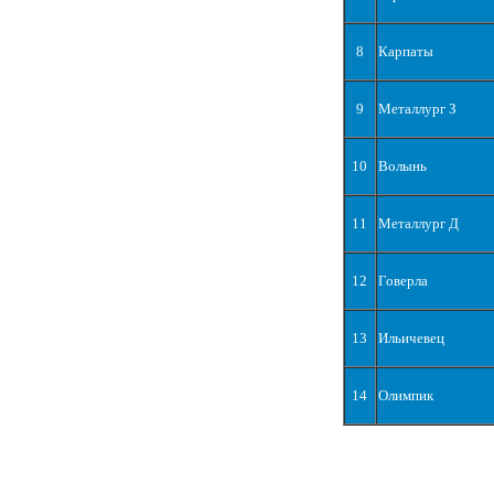
8
Карпаты
9
Металлург З
10
Волынь
11
Металлург Д
12
Говерла
13
Ильичевец
14
Олимпик