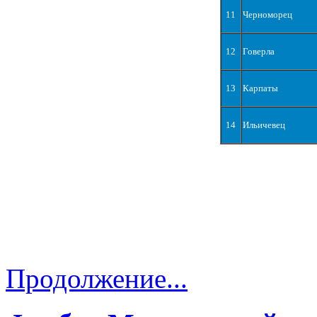
11
Черноморец
12
Говерла
13
Карпаты
14
Ильичевец
Продолжение...