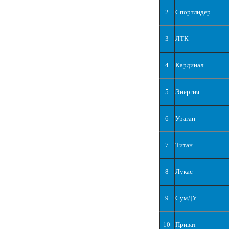
2
Спортлидер
3
ЛТК
4
Кардинал
5
Энергия
6
Ураган
7
Титан
8
Лукас
9
СумДУ
10
Приват