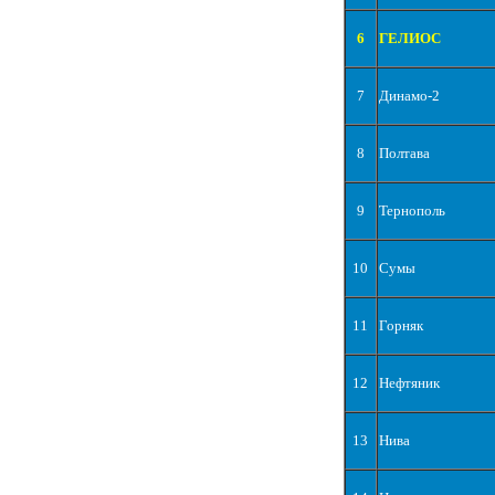
6
ГЕЛИОС
7
Динамо-2
8
Полтава
9
Тернополь
10
Сумы
11
Горняк
12
Нефтяник
13
Нива