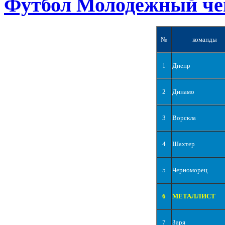
Футбол Молодежный че
№
команды
1
Днепр
2
Динамо
3
Ворскла
4
Шахтер
5
Черноморец
6
МЕТАЛЛИСТ
7
Заря