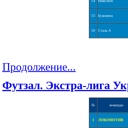
14
Николаев
15
Буковина
16
Сталь А
Продолжение...
Футзал. Экстра-лига Ук
№
команды
1
ЛОКОМОТИВ