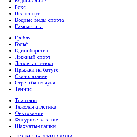
Бодибилдинг
Бокс
Велоспорт
Водные виды спорта
Гимнастика
Гребля
Гольф
Единоборства
Лыжный спорт
Легкая атлетика
Прыжки на батуте
Скалолазание
Стрельба из лука
Теннис
Триатлон
Тяжелая атлетика
Фехтование
Фигурное катание
Шахматы-шашки
ЛЮДМИЛА ДЖИГАЛОВА