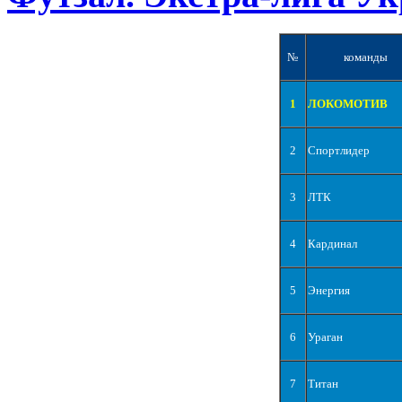
№
команды
1
ЛОКОМОТИВ
2
Спортлидер
3
ЛТК
4
Кардинал
5
Энергия
6
Ураган
7
Титан