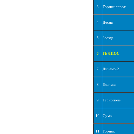
3
Горняк-спорт
4
Десна
5
Звезда
6
ГЕЛИОС
7
Динамо-2
8
Полтава
9
Тернополь
10
Сумы
11
Горняк