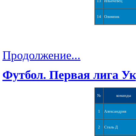
13
Ильичевец
14
Олимпик
Продолжение...
Футбол. Первая лига У
№
команды
1
Александрия
2
Сталь Д