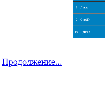
8
Лукас
9
СумДУ
10
Приват
Продолжение...