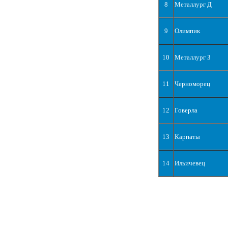
8
Металлург Д
9
Олимпик
10
Металлург З
11
Черноморец
12
Говерла
13
Карпаты
14
Ильичевец