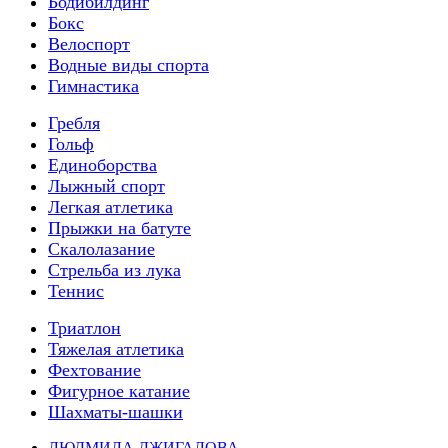
Бодибилдинг
Бокс
Велоспорт
Водные виды спорта
Гимнастика
Гребля
Гольф
Единоборства
Лыжный спорт
Легкая атлетика
Прыжки на батуте
Скалолазание
Стрельба из лука
Теннис
Триатлон
Тяжелая атлетика
Фехтование
Фигурное катание
Шахматы-шашки
ЛЮДМИЛА ДЖИГАЛОВА