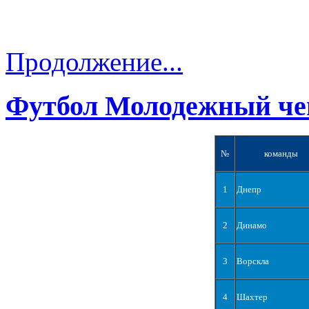
Продолжение...
Футбол Молодежный че
№
команды
1
Днепр
2
Динамо
3
Ворскла
4
Шахтер