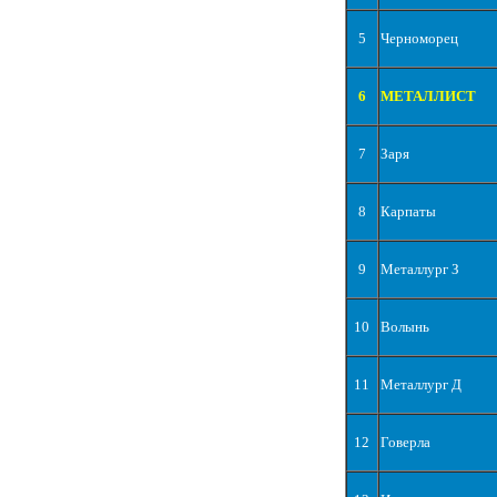
5
Черноморец
6
МЕТАЛЛИСТ
7
Заря
8
Карпаты
9
Металлург З
10
Волынь
11
Металлург Д
12
Говерла