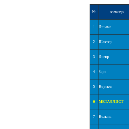
№
команды
1
Динамо
2
Шахтер
3
Днепр
4
Заря
5
Ворскла
6
МЕТАЛЛИСТ
7
Волынь