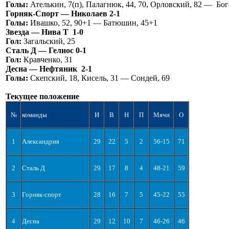
Голы:
Ателькин, 7(п), Палагнюк, 44, 70, Орловский, 82 — Бог
Горняк-Спорт — Николаев 2-1
Голы:
Ивашко, 52, 90+1 — Батюшин, 45+1
Звезда — Нива Т 1-0
Гол:
Загальский, 25
Сталь Д — Гелиос 0-1
Гол:
Кравченко, 31
Десна — Нефтяник 2-1
Голы:
Скепский, 18, Кисель, 31 — Сондей, 69
Текущее положение
№
команды
И
В
Н
П
Мячи
О
1
Александрия
29
22
5
2
56-15
71
2
Сталь Д
29
17
8
4
48-21
59
3
Горняк-спорт
28
16
7
5
45-22
55
4
Десна
29
12
10
7
46-26
46