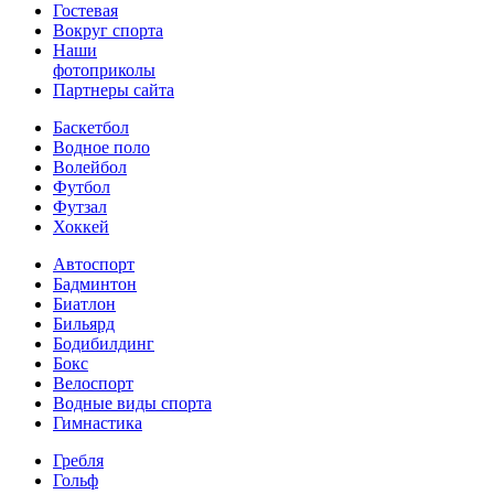
Гостевая
Вокруг спорта
Наши
фотоприколы
Партнеры сайта
Баскетбол
Водное поло
Волейбол
Футбол
Футзал
Хоккей
Автоспорт
Бадминтон
Биатлон
Бильярд
Бодибилдинг
Бокс
Велоспорт
Водные виды спорта
Гимнастика
Гребля
Гольф