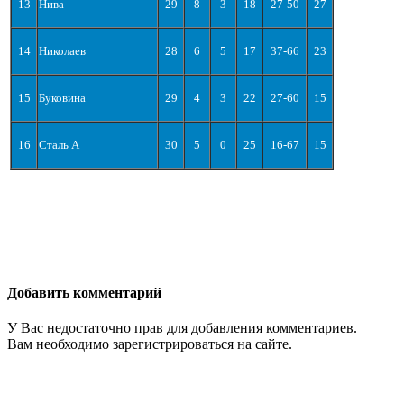
13
Нива
29
8
3
18
27-50
27
14
Николаев
28
6
5
17
37-66
23
15
Буковина
29
4
3
22
27-60
15
16
Сталь А
30
5
0
25
16-67
15
Добавить комментарий
У Вас недостаточно прав для добавления комментариев.
Вам необходимо зарегистрироваться на сайте.