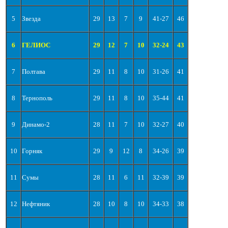
5
Звезда
29
13
7
9
41-27
46
6
ГЕЛИОС
29
12
7
10
32-24
43
7
Полтава
29
11
8
10
31-26
41
8
Тернополь
29
11
8
10
35-44
41
9
Динамо-2
28
11
7
10
32-27
40
10
Горняк
29
9
12
8
34-26
39
11
Сумы
28
11
6
11
32-39
39
12
Нефтяник
28
10
8
10
34-33
38