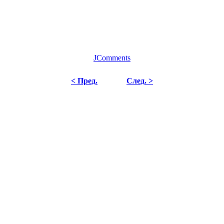
JComments
< Пред.
След. >