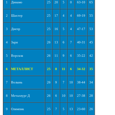
1
Динамо
25
20
5
0
63-10
65
2
Шахтер
25
17
4
4
69-19
55
3
Днепр
25
16
5
4
47-17
53
4
Заря
26
13
6
7
40-31
45
5
Ворскла
26
11
9
6
35-22
42
6
МЕТАЛЛИСТ
25
8
11
6
34-32
35
7
Волынь
26
9
7
10
38-44
34
8
Металлург Д
26
6
10
10
27-38
28
9
Олимпик
25
7
5
13
23-60
26