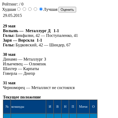
Рейтинг:
/ 0
Худшая
Лучшая
29.05.2015
29 мая
Волынь — Металлург Д
1-1
Голы:
Бикфалви, 42 — Поступаленко, 41
Заря — Ворскла
1-1
Голы:
Будковский, 42 — Шиндер, 67
30 мая
Динамо — Металлург З
Ильичевец — Олимпик
Шахтер — Карпаты
Говерла — Днепр
31 мая
Черноморец — Металлист не состоялся
Текущее положение
№
команды
И
В
Н
П
Мячи
О