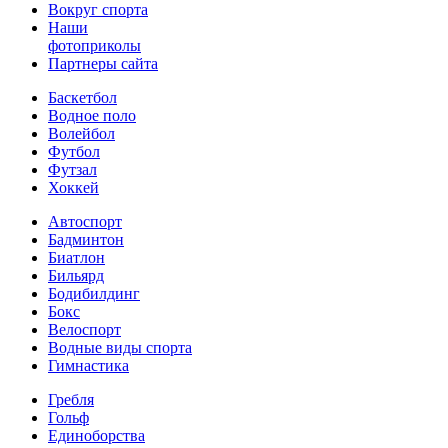
Вокруг спорта
Наши
фотоприколы
Партнеры сайта
Баскетбол
Водное поло
Волейбол
Футбол
Футзал
Хоккей
Автоспорт
Бадминтон
Биатлон
Бильярд
Бодибилдинг
Бокс
Велоспорт
Водные виды спорта
Гимнастика
Гребля
Гольф
Единоборства