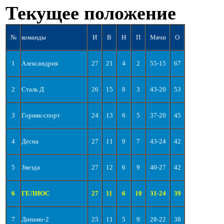
Текущее положение
№
команды
И
В
Н
П
Мячи
О
1
Александрия
27
21
4
2
55-15
67
2
Сталь Д
26
15
8
3
43-20
53
3
Горняк-спорт
24
13
6
5
37-20
45
4
Десна
27
11
9
7
43-24
42
5
Звезда
27
12
6
9
40-27
42
6
ГЕЛИОС
27
11
6
10
31-24
39
7
Динамо-2
25
11
5
9
28-22
38