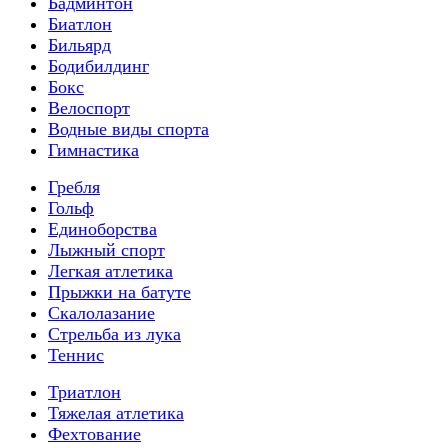
Бадминтон
Биатлон
Бильярд
Бодибилдинг
Бокс
Велоспорт
Водные виды спорта
Гимнастика
Гребля
Гольф
Единоборства
Лыжный спорт
Легкая атлетика
Прыжки на батуте
Скалолазание
Стрельба из лука
Теннис
Триатлон
Тяжелая атлетика
Фехтование