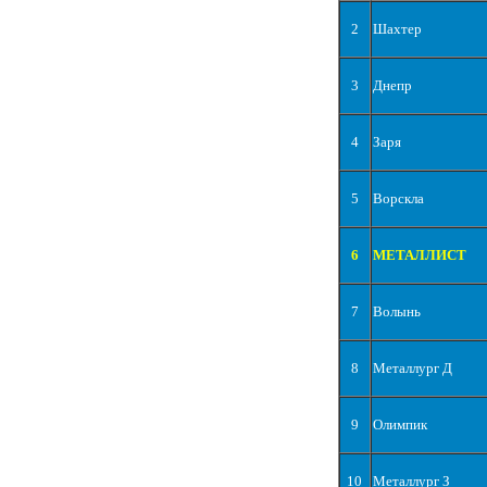
2
Шахтер
3
Днепр
4
Заря
5
Ворскла
6
МЕТАЛЛИСТ
7
Волынь
8
Металлург Д
9
Олимпик
10
Металлург З