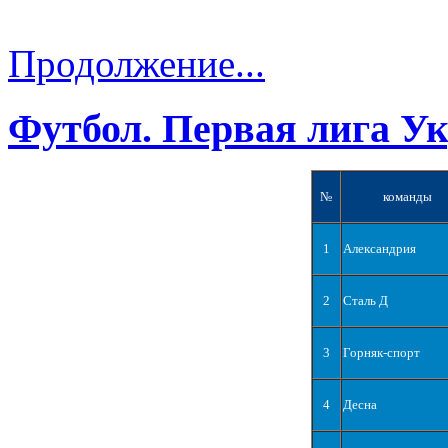
Продолжение...
Футбол. Первая лига У
№
команды
1
Александрия
2
Сталь Д
3
Горняк-спорт
4
Десна