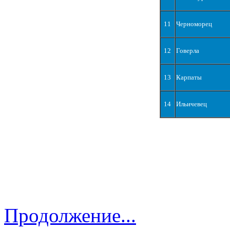
11
Черноморец
12
Говерла
13
Карпаты
14
Ильичевец
Продолжение...