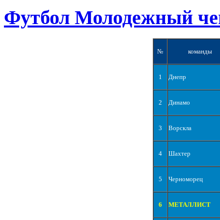
Футбол Молодежный че
№
команды
1
Днепр
2
Динамо
3
Ворскла
4
Шахтер
5
Черноморец
6
МЕТАЛЛИСТ