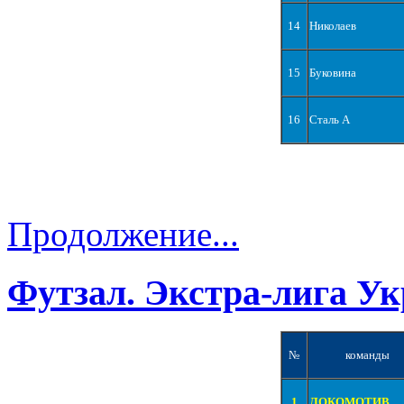
14
Николаев
15
Буковина
16
Сталь А
Продолжение...
Футзал. Экстра-лига Ук
№
команды
1
ЛОКОМОТИВ