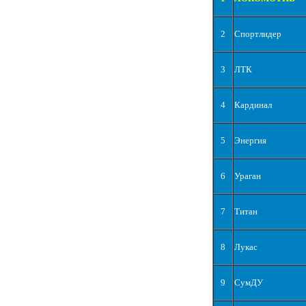
2
Спортлидер
3
ЛТК
4
Кардинал
5
Энергия
6
Ураган
7
Титан
8
Лукас
9
СумДУ