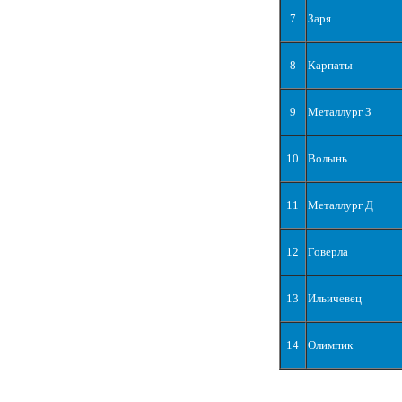
7
Заря
8
Карпаты
9
Металлург З
10
Волынь
11
Металлург Д
12
Говерла
13
Ильичевец
14
Олимпик