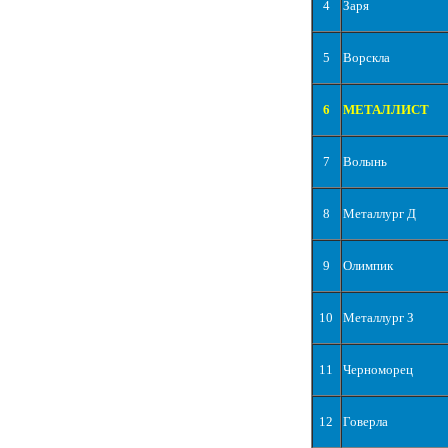
4
Заря
5
Ворскла
6
МЕТАЛЛИСТ
7
Волынь
8
Металлург Д
9
Олимпик
10
Металлург З
11
Черноморец
12
Говерла