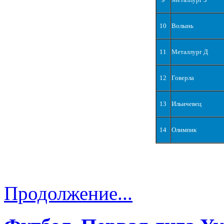
10
Волынь
11
Металлург Д
12
Говерла
13
Ильичевец
14
Олимпик
Продолжение...