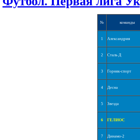
Футбол. Первая лига У
№
команды
1
Александрия
2
Сталь Д
3
Горняк-спорт
4
Десна
5
Звезда
6
ГЕЛИОС
7
Динамо-2