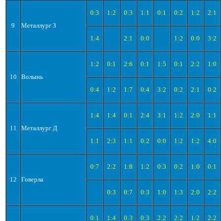
0:3
1:2
0:3
1:1
0:1
0:2
1:2
2:1
9
Металлург З
1:4
2:1
0:0
1:2
0:0
3:2
1:2
0:1
2:6
0:1
1:5
0:1
2:2
1:0
10
Волынь
0:4
1:2
1:7
0:4
3:2
0:2
2:1
0:2
1:4
1:4
0:1
2:4
3:1
1:2
2:0
1:1
11
Металлург Д
1:1
2:3
1:1
0:2
0:0
1:2
1:2
4:0
0:7
2:2
1:8
1:2
0:3
0:2
1:0
0:1
12
Говерла
0:3
0:7
0:3
1:0
1:3
2:0
2:2
0:1
1:4
0:3
0:3
2:2
2:2
1:2
2:2