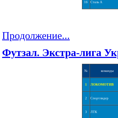
16
Сталь А
Продолжение...
Футзал. Экстра-лига Ук
№
команды
1
ЛОКОМОТИВ
2
Спортлидер
3
ЛТК