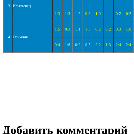
13
Ильичевец
1:3
1:3
1:7
0:3
1:0
0:2
0:2
1:5
0:3
1:1
1:3
0:2
0:2
0:3
1:0
14
Олимпик
0:4
1:8
0:2
0:5
2:2
1:3
2:4
2:4
Добавить комментарий