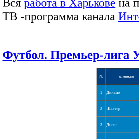
Вся
работа в Харькове
на п
ТВ -программа канала
Инт
Футбол. Премьер-лига 
№
команды
1
Динамо
2
Шахтер
3
Днепр