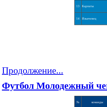
13
Карпаты
14
Ильичевец
Продолжение...
Футбол Молодежный че
№
команды