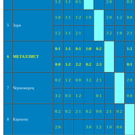
1:2
1:1
0:1
2:0
0:3
1:0
1:1
1:2
1:0
2:0
1:2
0:0
5
Заря
1:2
1:1
2:1
3:2
1:0
2:1
0:1
1:1
0:1
1:0
0:2
1:2
6
МЕТАЛЛИСТ
0:0
1:2
2:2
0:2
2:3
0:1
0:2
1:2
0:0
3:2
2:1
2:0
7
Черноморец
3:2
0:3
1:2
0:1
0:0
0:2
0:2
2:1
0:2
0:0
2:1
0:2
8
Карпаты
2:0
3:0
1:2
1:0
0:0