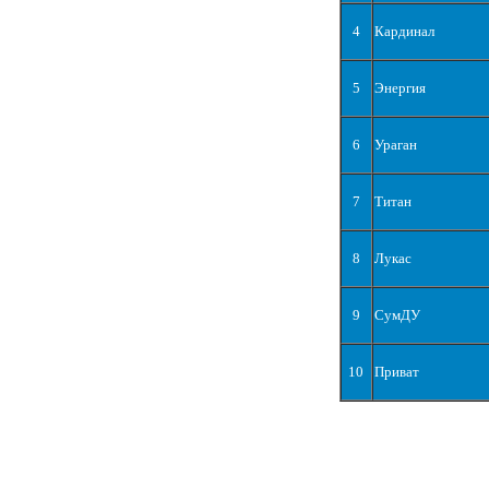
4
Кардинал
5
Энергия
6
Ураган
7
Титан
8
Лукас
9
СумДУ
10
Приват