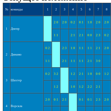
№
команды
1
2
3
4
5
6
7
8
2:0
2:0
0:2
0:1
1:0
2:0
2:0
1
Днепр
1:1
2:1
2:1
0:0
2:3
0:2
0:2
2:3
1:0
1:1
1:1
2:1
2:0
2
Динамо
1:1
2:1
1:1
1:1
2:1
3:0
0:2
3:2
1:2
2:1
1:0
0:0
1:2
3
Шахтер
1:2
1:0
1:2
2:2
2:1
2:0
0:1
2:1
0:1
0:1
2:3
2:0
4
Ворскла