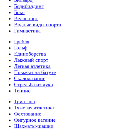
Бодибилдинг
Бокс
Велоспорт
Водные виды спорта
Гимнастика
Гребля
Гольф
Единоборства
Лыжный спорт
Легкая атлетика
Прыжки на батуте
Скалолазание
Стрельба из лука
Теннис
Триатлон
Тяжелая атлетика
Фехтование
Фигурное катание
Шахматы-шашки