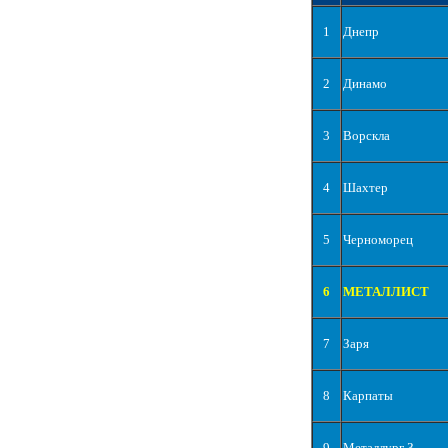
1
Днепр
2
Динамо
3
Ворскла
4
Шахтер
5
Черноморец
6
МЕТАЛЛИСТ
7
Заря
8
Карпаты
9
Металлург З