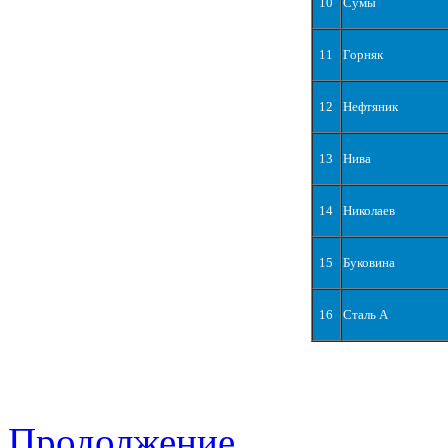
10
Сумы
11
Горняк
12
Нефтяник
13
Нива
14
Николаев
15
Буковина
16
Сталь А
Продолжение...