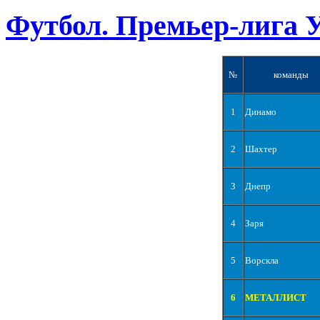
Футбол. Премьер-лига 
№
команды
1
Динамо
2
Шахтер
3
Днепр
4
Заря
5
Ворскла
6
МЕТАЛЛИСТ