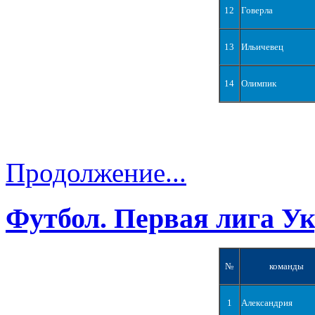
12
Говерла
13
Ильичевец
14
Олимпик
Продолжение...
Футбол. Первая лига У
№
команды
1
Александрия