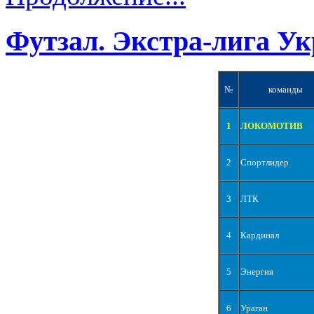
Футзал. Экстра-лига Ук
№
команды
1
ЛОКОМОТИВ
2
Спортлидер
3
ЛТК
4
Кардинал
5
Энергия
6
Ураган