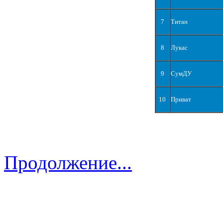
7
Титан
8
Лукас
9
СумДУ
10
Приват
Продолжение...