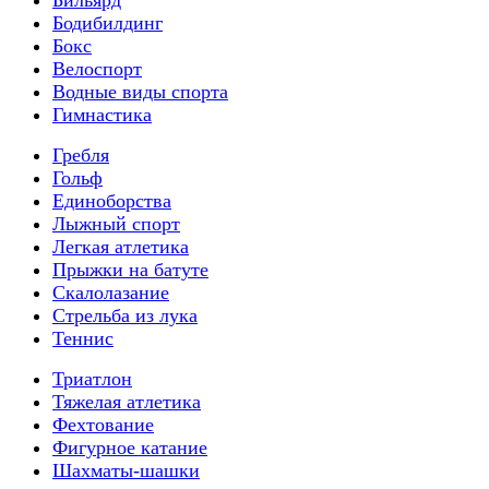
Бодибилдинг
Бокс
Велоспорт
Водные виды спорта
Гимнастика
Гребля
Гольф
Единоборства
Лыжный спорт
Легкая атлетика
Прыжки на батуте
Скалолазание
Стрельба из лука
Теннис
Триатлон
Тяжелая атлетика
Фехтование
Фигурное катание
Шахматы-шашки