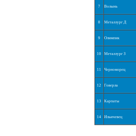
7
Волынь
8
Металлург Д
9
Олимпик
10
Металлург З
11
Черноморец
12
Говерла
13
Карпаты
14
Ильичевец