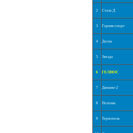
2
Сталь Д
3
Горняк-спорт
4
Десна
5
Звезда
6
ГЕЛИОС
7
Динамо-2
8
Полтава
9
Тернополь