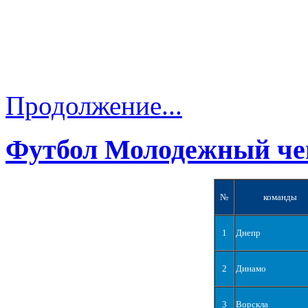
Продолжение...
Футбол Молодежный че
№
команды
1
Днепр
2
Динамо
3
Ворскла