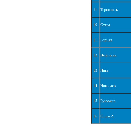
9
Тернополь
10
Сумы
11
Горняк
12
Нефтяник
13
Нива
14
Николаев
15
Буковина
16
Сталь А