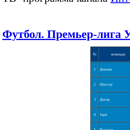
Футбол. Премьер-лига 
№
команды
1
Динамо
2
Шахтер
3
Днепр
4
Заря
5
Ворскла