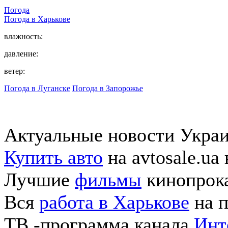
Погода
Погода в
Харькове
влажность:
давление:
ветер:
Погода в Луганске
Погода в Запорожье
Актуальные новости Укра
Купить авто
на avtosale.ua
Лучшие
фильмы
кинопрока
Вся
работа в Харькове
на п
ТВ -программа канала
Инт