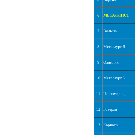
6
МЕТАЛЛИСТ
7
Волынь
8
Металлург Д
9
Олимпик
10
Металлург З
11
Черноморец
12
Говерла
13
Карпаты