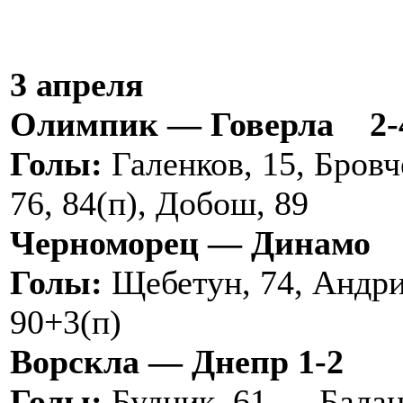
3 апреля
Олимпик — Говерла
2-
Голы:
Галенков, 15, Бровч
76, 84(п), Добош, 89
Черноморец — Динамо
Голы:
Щебетун, 74, Андри
90+3(п)
Ворскла — Днепр 1-2
Голы:
Будник, 61 — Балан