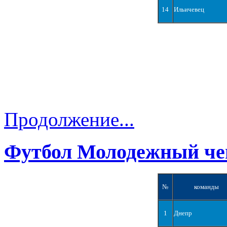
14
Ильичевец
Продолжение...
Футбол Молодежный че
№
команды
1
Днепр