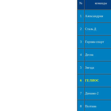
№
команды
1
Александрия
2
Сталь Д
3
Горняк-спорт
4
Десна
5
Звезда
6
ГЕЛИОС
7
Динамо-2
8
Полтава