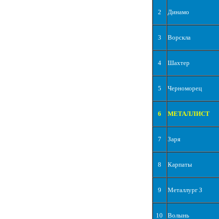
2
Динамо
3
Ворскла
4
Шахтер
5
Черноморец
6
МЕТАЛЛИСТ
7
Заря
8
Карпаты
9
Металлург З
10
Волынь