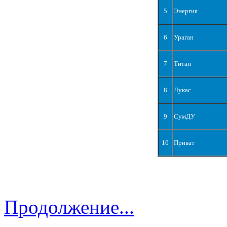
5
Энергия
6
Ураган
7
Титан
8
Лукас
9
СумДУ
10
Приват
Продолжение...