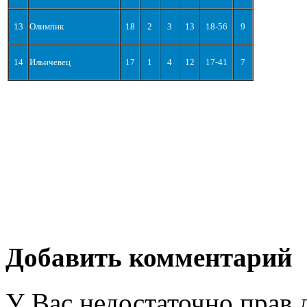
13
Олимпик
18
2
3
13
18-56
9
14
Ильичевец
17
1
4
12
17-41
7
Добавить комментарий
У Вас недостаточно прав 