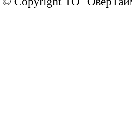
© Copyright ТО "ОверТай