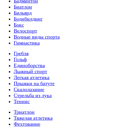
Бадминтон
Биатлон
Бильярд
Бодибилдинг
Бокс
Велоспорт
Водные виды спорта
Гимнастика
Гребля
Гольф
Единоборства
Лыжный спорт
Легкая атлетика
Прыжки на батуте
Скалолазание
Стрельба из лука
Теннис
Триатлон
Тяжелая атлетика
Фехтование