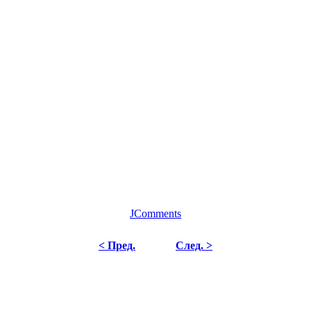
JComments
< Пред.
След. >