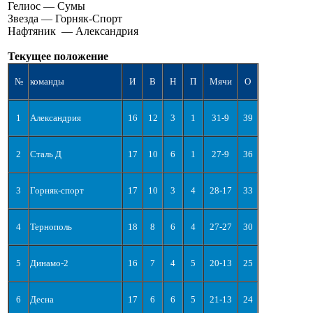
Гелиос — Сумы
Звезда — Горняк-Спорт
Нафтяник — Александрия
Текущее положение
№
команды
И
В
Н
П
Мячи
О
1
Александрия
16
12
3
1
31-9
39
2
Сталь Д
17
10
6
1
27-9
36
3
Горняк-спорт
17
10
3
4
28-17
33
4
Тернополь
18
8
6
4
27-27
30
5
Динамо-2
16
7
4
5
20-13
25
6
Десна
17
6
6
5
21-13
24