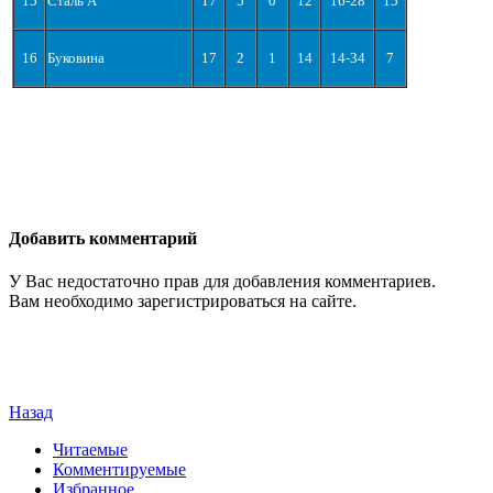
15
Сталь А
17
5
0
12
16-28
15
16
Буковина
17
2
1
14
14-34
7
Добавить комментарий
У Вас недостаточно прав для добавления комментариев.
Вам необходимо зарегистрироваться на сайте.
Назад
Читаемые
Комментируемые
Избранное