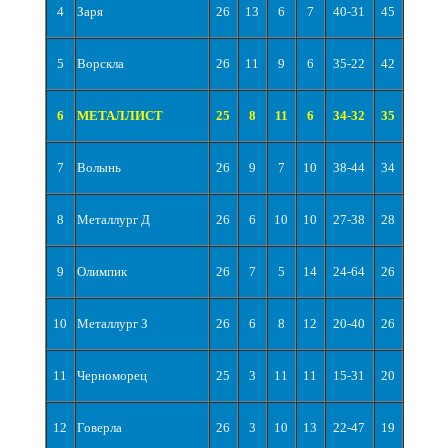
4
Заря
26
13
6
7
40-31
45
5
Ворскла
26
11
9
6
35-22
42
6
МЕТАЛЛИСТ
25
8
11
6
34-32
35
7
Волынь
26
9
7
10
38-44
34
8
Металлург Д
26
6
10
10
27-38
28
9
Олимпик
26
7
5
14
24-64
26
10
Металлург З
26
6
8
12
20-40
26
11
Черноморец
25
3
11
11
15-31
20
12
Говерла
26
3
10
13
22-47
19