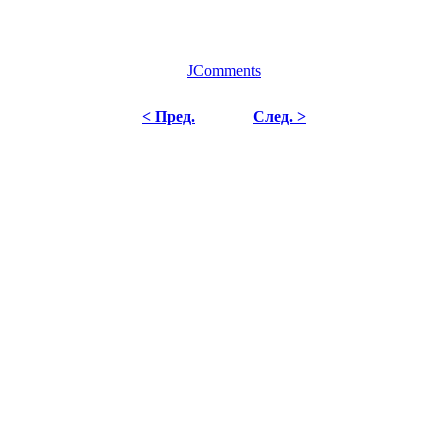
JComments
< Пред.
След. >