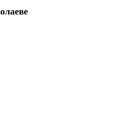
олаеве