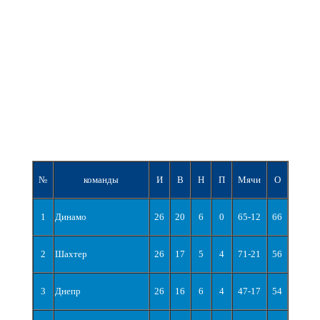
№
команды
И
В
Н
П
Мячи
О
1
Динамо
26
20
6
0
65-12
66
2
Шахтер
26
17
5
4
71-21
56
3
Днепр
26
16
6
4
47-17
54