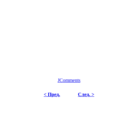
JComments
< Пред.
След. >