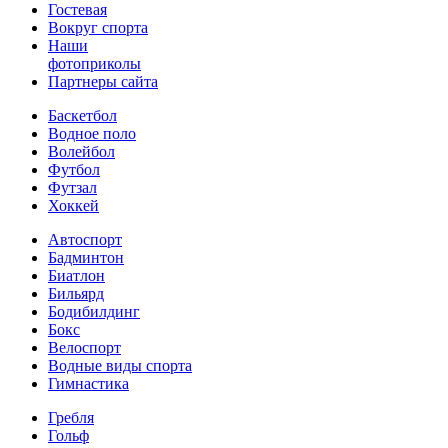
Гостевая
Вокруг спорта
Наши
фотоприколы
Партнеры сайта
Баскетбол
Водное поло
Волейбол
Футбол
Футзал
Хоккей
Автоспорт
Бадминтон
Биатлон
Бильярд
Бодибилдинг
Бокс
Велоспорт
Водные виды спорта
Гимнастика
Гребля
Гольф