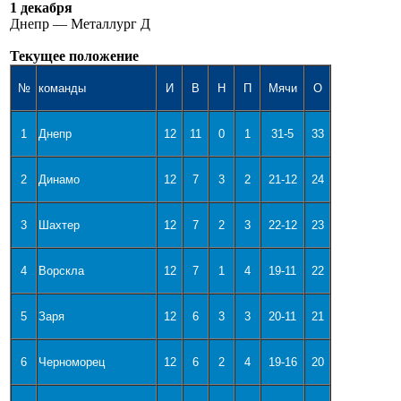
1 декабря
Днепр — Металлург Д
Текущее положение
№
команды
И
В
Н
П
Мячи
О
1
Днепр
12
11
0
1
31-5
33
2
Динамо
12
7
3
2
21-12
24
3
Шахтер
12
7
2
3
22-12
23
4
Ворскла
12
7
1
4
19-11
22
5
Заря
12
6
3
3
20-11
21
6
Черноморец
12
6
2
4
19-16
20