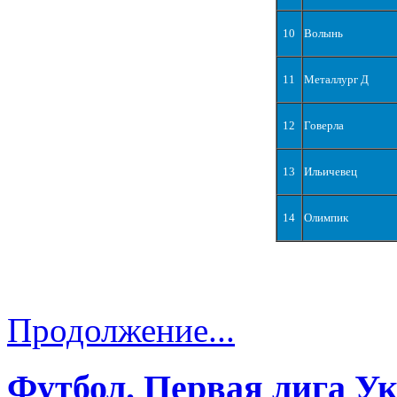
10
Волынь
11
Металлург Д
12
Говерла
13
Ильичевец
14
Олимпик
Продолжение...
Футбол. Первая лига У