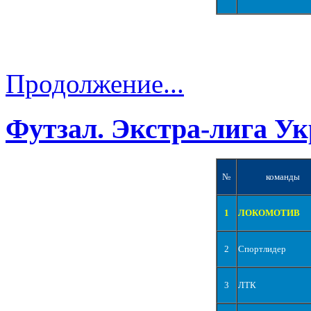
Продолжение...
Футзал. Экстра-лига Ук
№
команды
1
ЛОКОМОТИВ
2
Спортлидер
3
ЛТК