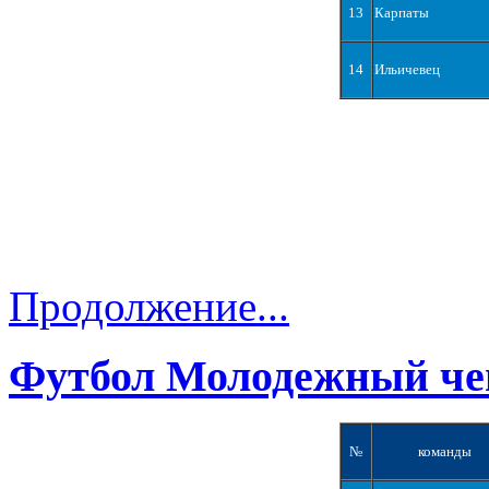
13
Карпаты
14
Ильичевец
Продолжение...
Футбол Молодежный че
№
команды