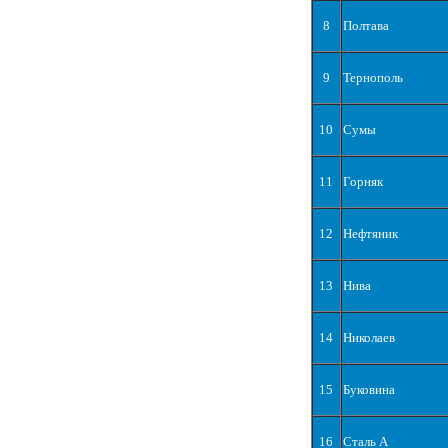
8
Полтава
9
Тернополь
10
Сумы
11
Горняк
12
Нефтяник
13
Нива
14
Николаев
15
Буковина
16
Сталь А