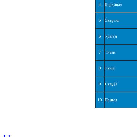
4
Кардинал
5
Энергия
6
Ураган
7
Титан
8
Лукас
9
СумДУ
10
Приват