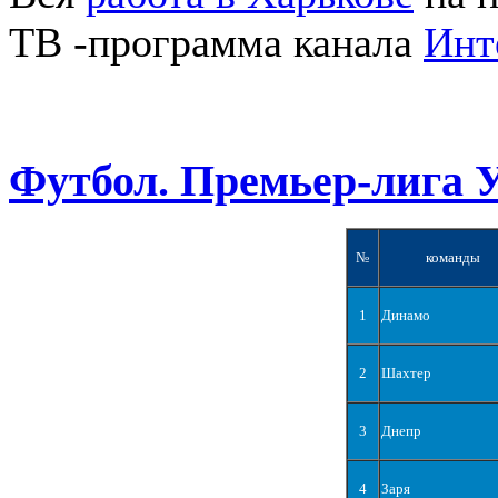
ТВ -программа канала
Инт
Футбол. Премьер-лига 
№
команды
1
Динамо
2
Шахтер
3
Днепр
4
Заря