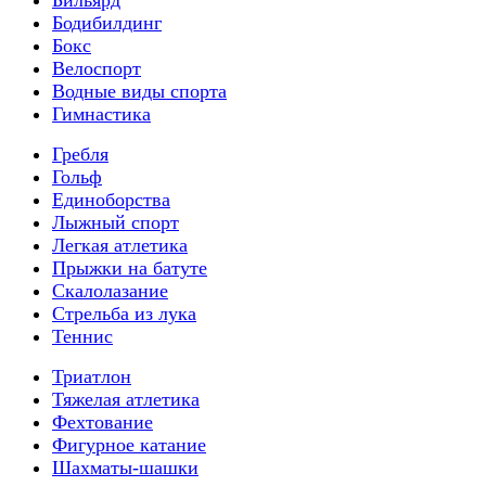
Бодибилдинг
Бокс
Велоспорт
Водные виды спорта
Гимнастика
Гребля
Гольф
Единоборства
Лыжный спорт
Легкая атлетика
Прыжки на батуте
Скалолазание
Стрельба из лука
Теннис
Триатлон
Тяжелая атлетика
Фехтование
Фигурное катание
Шахматы-шашки