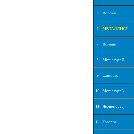
5
Ворскла
6
МЕТАЛЛИСТ
7
Волынь
8
Металлург Д
9
Олимпик
10
Металлург З
11
Черноморец
12
Говерла