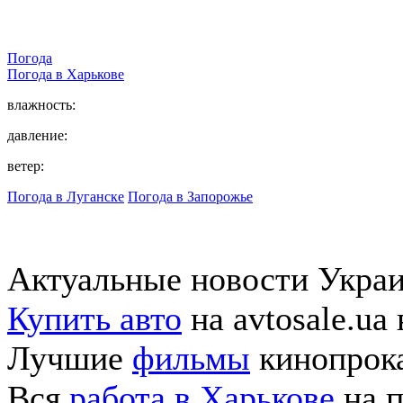
Погода
Погода в
Харькове
влажность:
давление:
ветер:
Погода в Луганске
Погода в Запорожье
Актуальные новости Укра
Купить авто
на avtosale.ua
Лучшие
фильмы
кинопрока
Вся
работа в Харькове
на п