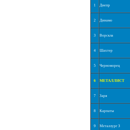
1
Днепр
2
Динамо
3
Ворскла
4
Шахтер
5
Черноморец
6
МЕТАЛЛИСТ
7
Заря
8
Карпаты
9
Металлург З