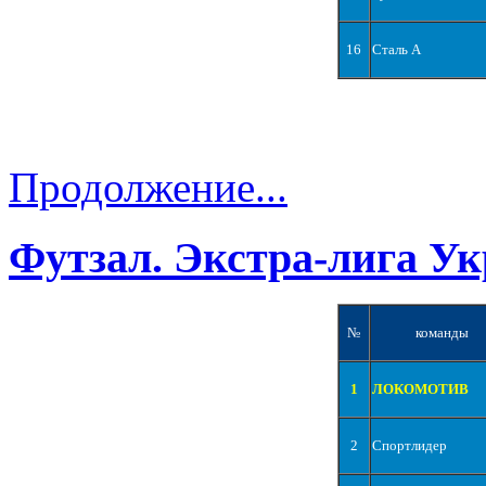
16
Сталь А
Продолжение...
Футзал. Экстра-лига Ук
№
команды
1
ЛОКОМОТИВ
2
Спортлидер