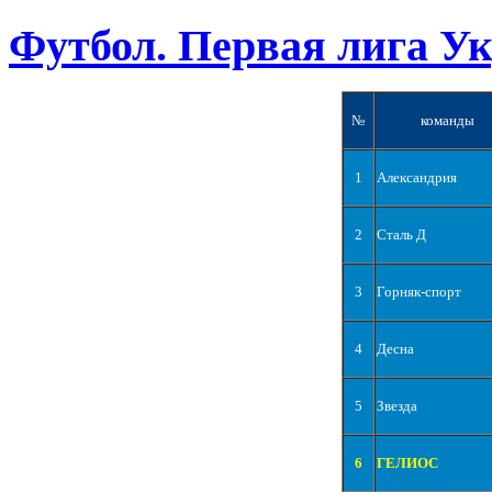
Футбол. Первая лига У
№
команды
1
Александрия
2
Сталь Д
3
Горняк-спорт
4
Десна
5
Звезда
6
ГЕЛИОС