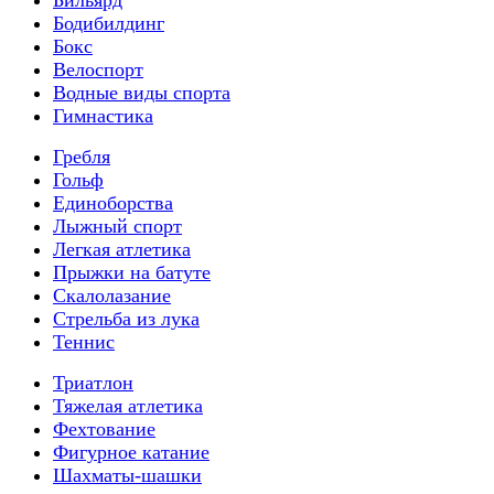
Бодибилдинг
Бокс
Велоспорт
Водные виды спорта
Гимнастика
Гребля
Гольф
Единоборства
Лыжный спорт
Легкая атлетика
Прыжки на батуте
Скалолазание
Стрельба из лука
Теннис
Триатлон
Тяжелая атлетика
Фехтование
Фигурное катание
Шахматы-шашки