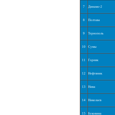
7
Динамо-2
8
Полтава
9
Тернополь
10
Сумы
11
Горняк
12
Нефтяник
13
Нива
14
Николаев
15
Буковина