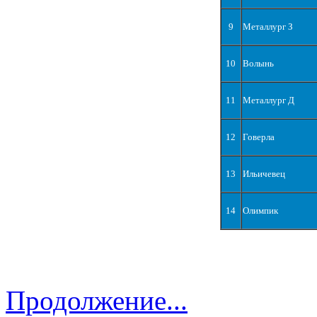
9
Металлург З
10
Волынь
11
Металлург Д
12
Говерла
13
Ильичевец
14
Олимпик
Продолжение...