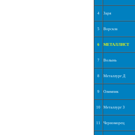
4
Заря
5
Ворскла
6
МЕТАЛЛИСТ
7
Волынь
8
Металлург Д
9
Олимпик
10
Металлург З
11
Черноморец