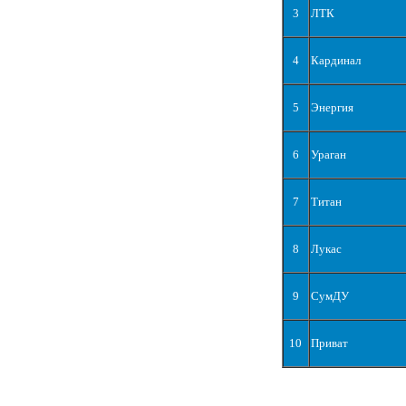
3
ЛТК
4
Кардинал
5
Энергия
6
Ураган
7
Титан
8
Лукас
9
СумДУ
10
Приват