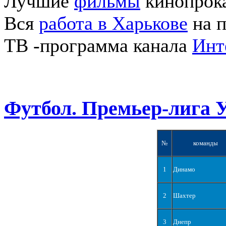
Лучшие
фильмы
кинопрока
Вся
работа в Харькове
на п
ТВ -программа канала
Инт
Футбол. Премьер-лига 
№
команды
1
Динамо
2
Шахтер
3
Днепр