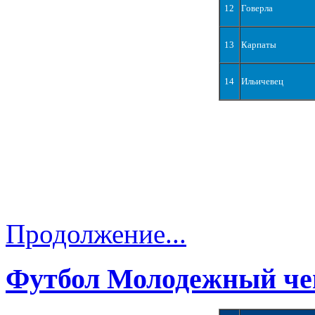
12
Говерла
13
Карпаты
14
Ильичевец
Продолжение...
Футбол Молодежный че