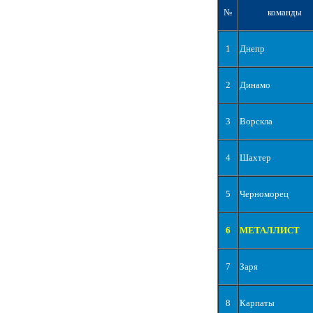
№
команды
1
Днепр
2
Динамо
3
Ворскла
4
Шахтер
5
Черноморец
6
МЕТАЛЛИСТ
7
Заря
8
Карпаты