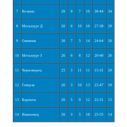
7
Волынь
26
9
7
10
38-44
34
8
Металлург Д
26
6
10
10
27-38
28
9
Олимпик
26
7
5
14
24-64
26
10
Металлург З
26
6
8
12
20-40
26
11
Черноморец
25
3
11
11
15-31
20
12
Говерла
26
3
10
13
22-47
19
13
Карпаты
26
5
9
12
22-31
15
14
Ильичевец
26
3
5
18
25-55
14