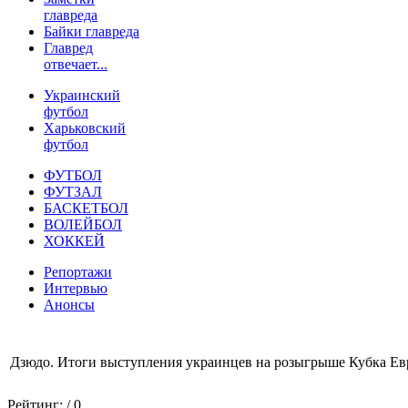
главреда
Байки главреда
Главред
отвечает...
Украинский
футбол
Харьковский
футбол
ФУТБОЛ
ФУТЗАЛ
БАСКЕТБОЛ
ВОЛЕЙБОЛ
ХОККЕЙ
Репортажи
Интервью
Анонсы
Дзюдо. Итоги выступления украинцев на розыгрыше Кубка Е
Рейтинг:
/ 0