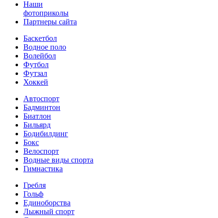
Наши
фотоприколы
Партнеры сайта
Баскетбол
Водное поло
Волейбол
Футбол
Футзал
Хоккей
Автоспорт
Бадминтон
Биатлон
Бильярд
Бодибилдинг
Бокс
Велоспорт
Водные виды спорта
Гимнастика
Гребля
Гольф
Единоборства
Лыжный спорт