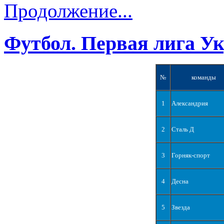
Продолжение...
Футбол. Первая лига У
№
команды
1
Александрия
2
Сталь Д
3
Горняк-спорт
4
Десна
5
Звезда