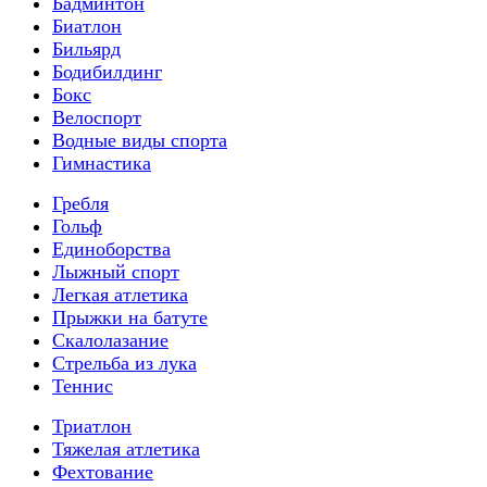
Бадминтон
Биатлон
Бильярд
Бодибилдинг
Бокс
Велоспорт
Водные виды спорта
Гимнастика
Гребля
Гольф
Единоборства
Лыжный спорт
Легкая атлетика
Прыжки на батуте
Скалолазание
Стрельба из лука
Теннис
Триатлон
Тяжелая атлетика
Фехтование