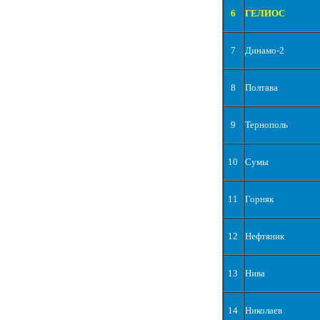
6
ГЕЛИОС
7
Динамо-2
8
Полтава
9
Тернополь
10
Сумы
11
Горняк
12
Нефтяник
13
Нива
14
Николаев