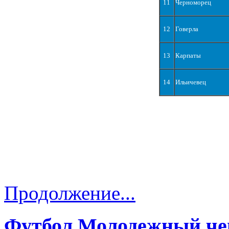
11
Черноморец
12
Говерла
13
Карпаты
14
Ильичевец
Продолжение...
Футбол Молодежный че