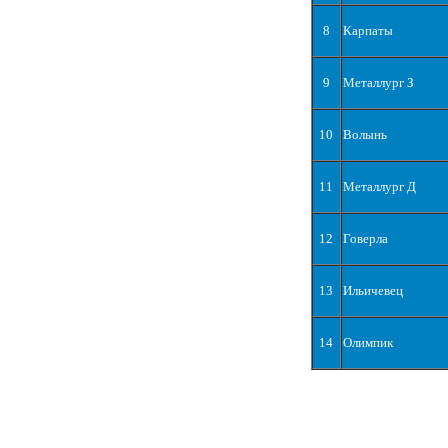
8
Карпаты
9
Металлург З
10
Волынь
11
Металлург Д
12
Говерла
13
Ильичевец
14
Олимпик