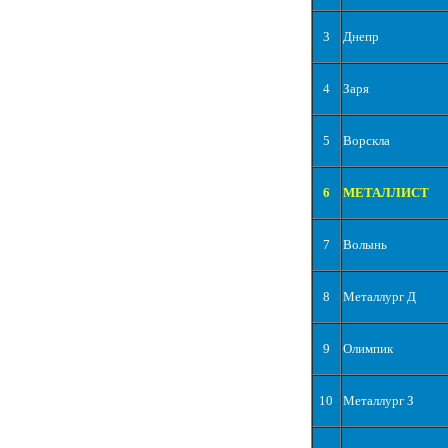
3
Днепр
4
Заря
5
Ворскла
6
МЕТАЛЛИСТ
7
Волынь
8
Металлург Д
9
Олимпик
10
Металлург З