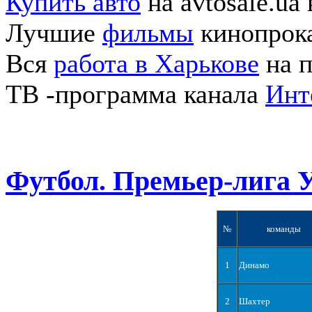
Купить авто
на avtosale.ua
Лучшие
фильмы
кинопрока
Вся
работа в Харькове
на п
ТВ -программа канала
Инт
Футбол. Премьер-лига 
№
команды
1
Динамо
2
Шахтер