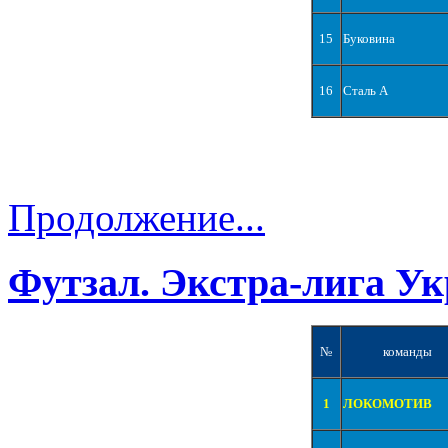
15
Буковина
16
Сталь А
Продолжение...
Футзал. Экстра-лига Ук
№
команды
1
ЛОКОМОТИВ