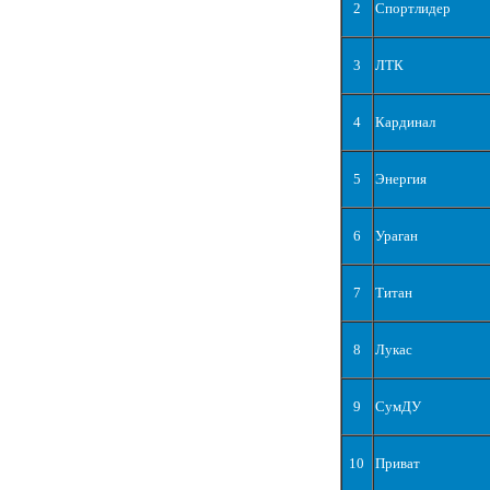
2
Спортлидер
3
ЛТК
4
Кардинал
5
Энергия
6
Ураган
7
Титан
8
Лукас
9
СумДУ
10
Приват