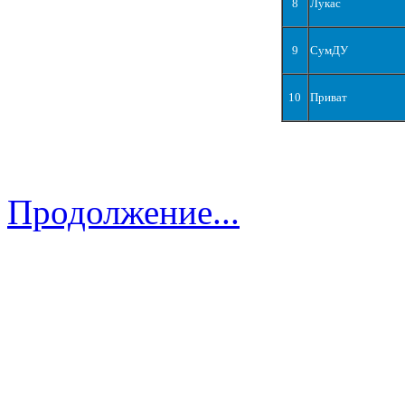
8
Лукас
9
СумДУ
10
Приват
Продолжение...