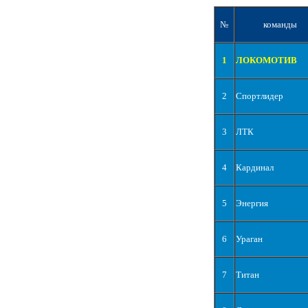
№
команды
1
ЛОКОМОТИВ
2
Спортлидер
3
ЛТК
4
Кардинал
5
Энергия
6
Ураган
7
Титан