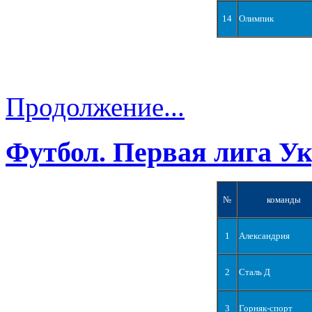
14
Олимпик
Продолжение...
Футбол. Первая лига У
№
команды
1
Александрия
2
Сталь Д
3
Горняк-спорт