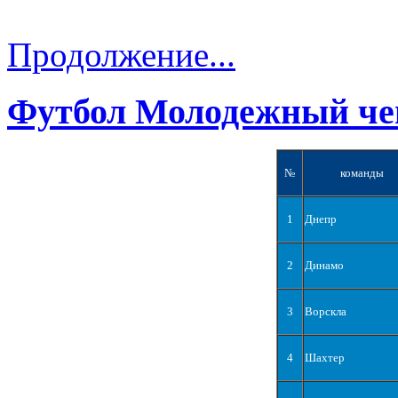
Продолжение...
Футбол Молодежный че
№
команды
1
Днепр
2
Динамо
3
Ворскла
4
Шахтер