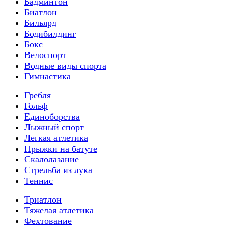
Бадминтон
Биатлон
Бильярд
Бодибилдинг
Бокс
Велоспорт
Водные виды спорта
Гимнастика
Гребля
Гольф
Единоборства
Лыжный спорт
Легкая атлетика
Прыжки на батуте
Скалолазание
Стрельба из лука
Теннис
Триатлон
Тяжелая атлетика
Фехтование