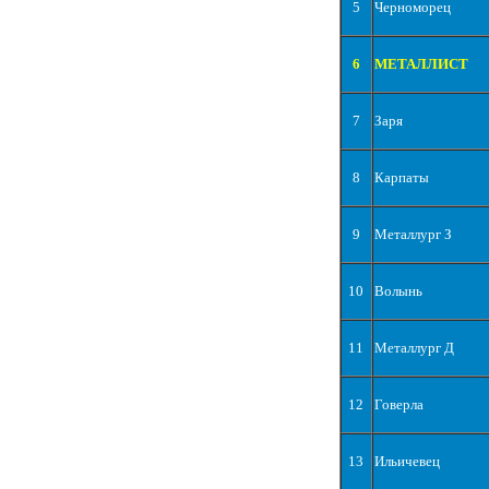
5
Черноморец
6
МЕТАЛЛИСТ
7
Заря
8
Карпаты
9
Металлург З
10
Волынь
11
Металлург Д
12
Говерла
13
Ильичевец