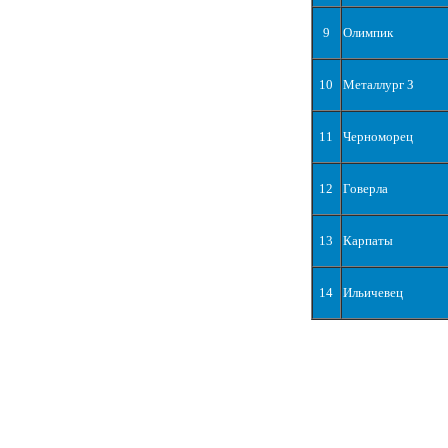
9
Олимпик
10
Металлург З
11
Черноморец
12
Говерла
13
Карпаты
14
Ильичевец