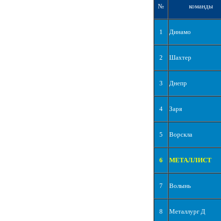
№
команды
1
Динамо
2
Шахтер
3
Днепр
4
Заря
5
Ворскла
6
МЕТАЛЛИСТ
7
Волынь
8
Металлург Д