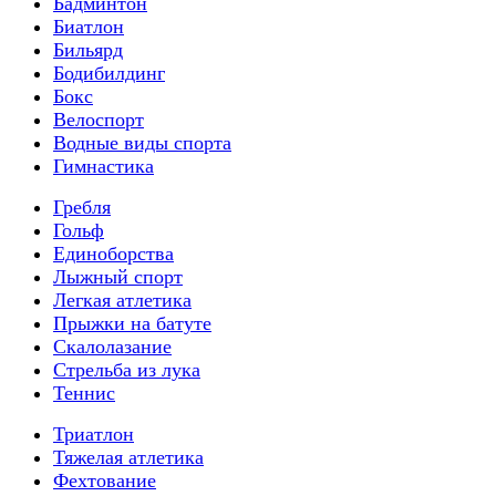
Бадминтон
Биатлон
Бильярд
Бодибилдинг
Бокс
Велоспорт
Водные виды спорта
Гимнастика
Гребля
Гольф
Единоборства
Лыжный спорт
Легкая атлетика
Прыжки на батуте
Скалолазание
Стрельба из лука
Теннис
Триатлон
Тяжелая атлетика
Фехтование