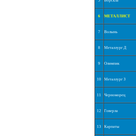
5
Ворскла
6
МЕТАЛЛИСТ
7
Волынь
8
Металлург Д
9
Олимпик
10
Металлург З
11
Черноморец
12
Говерла
13
Карпаты