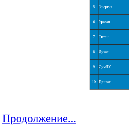
5
Энергия
6
Ураган
7
Титан
8
Лукас
9
СумДУ
10
Приват
Продолжение...