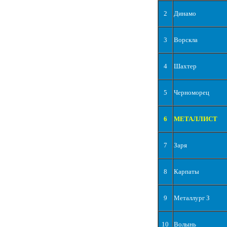
2
Динамо
3
Ворскла
4
Шахтер
5
Черноморец
6
МЕТАЛЛИСТ
7
Заря
8
Карпаты
9
Металлург З
10
Волынь