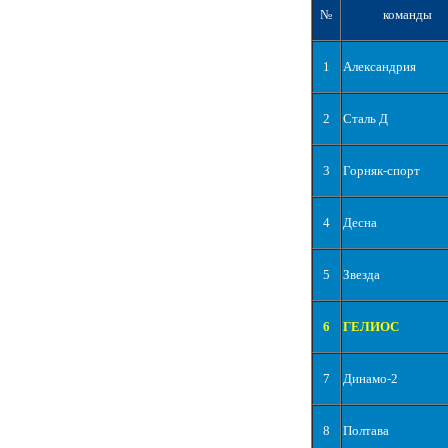
№
команды
1
Александрия
2
Сталь Д
3
Горняк-спорт
4
Десна
5
Звезда
6
ГЕЛИОС
7
Динамо-2
8
Полтава