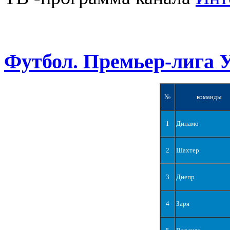
Футбол. Премьер-лига 
№
команды
1
Динамо
2
Шахтер
3
Днепр
4
Заря