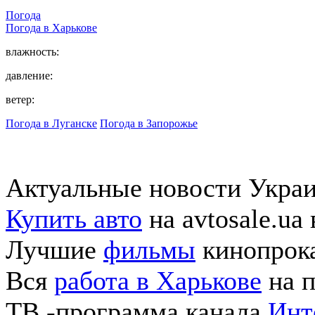
Погода
Погода в
Харькове
влажность:
давление:
ветер:
Погода в Луганске
Погода в Запорожье
Актуальные новости Укра
Купить авто
на avtosale.ua
Лучшие
фильмы
кинопрока
Вся
работа в Харькове
на п
ТВ -программа канала
Инт