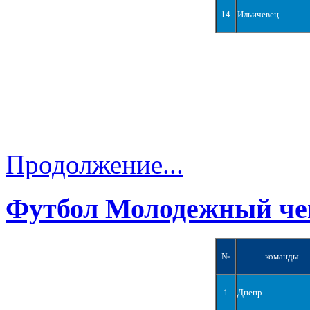
14
Ильичевец
Продолжение...
Футбол Молодежный че
№
команды
1
Днепр