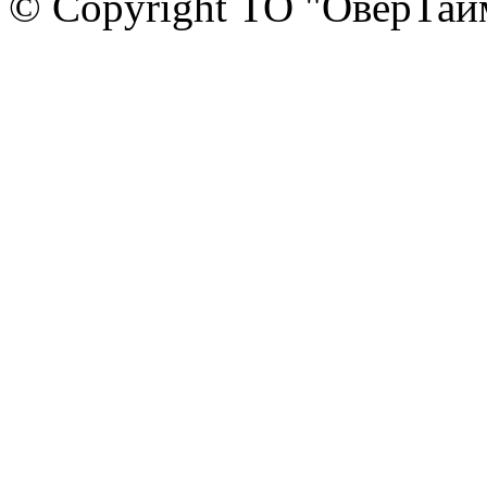
© Copyright ТО "ОверТай