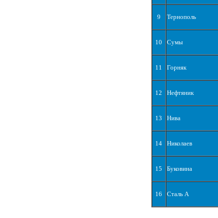
9
Тернополь
10
Сумы
11
Горняк
12
Нефтяник
13
Нива
14
Николаев
15
Буковина
16
Сталь А