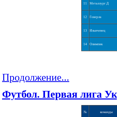
11
Металлург Д
12
Говерла
13
Ильичевец
14
Олимпик
Продолжение...
Футбол. Первая лига У
№
команды