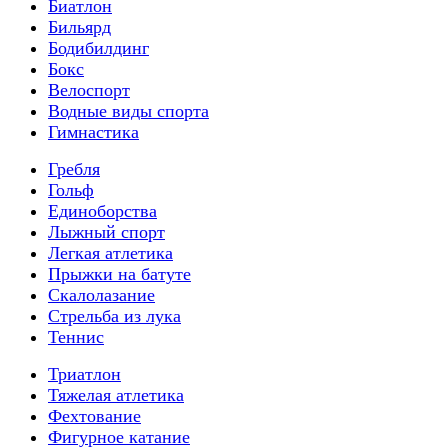
Биатлон
Бильярд
Бодибилдинг
Бокс
Велоспорт
Водные виды спорта
Гимнастика
Гребля
Гольф
Единоборства
Лыжный спорт
Легкая атлетика
Прыжки на батуте
Скалолазание
Стрельба из лука
Теннис
Триатлон
Тяжелая атлетика
Фехтование
Фигурное катание