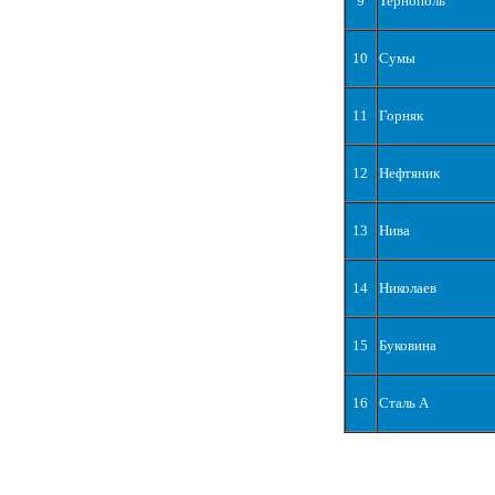
9
Тернополь
10
Сумы
11
Горняк
12
Нефтяник
13
Нива
14
Николаев
15
Буковина
16
Сталь А