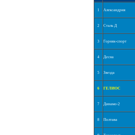
1
Александрия
2
Сталь Д
3
Горняк-спорт
4
Десна
5
Звезда
6
ГЕЛИОС
7
Динамо-2
8
Полтава