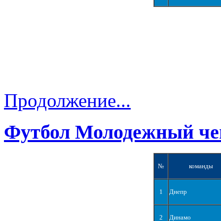
Продолжение...
Футбол Молодежный че
№
команды
1
Днепр
2
Динамо