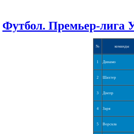
Футбол. Премьер-лига 
№
команды
1
Динамо
2
Шахтер
3
Днепр
4
Заря
5
Ворскла