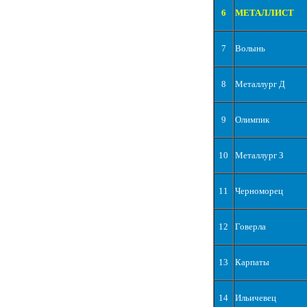
6
МЕТАЛЛИСТ
7
Волынь
8
Металлург Д
9
Олимпик
10
Металлург З
11
Черноморец
12
Говерла
13
Карпаты
14
Ильичевец