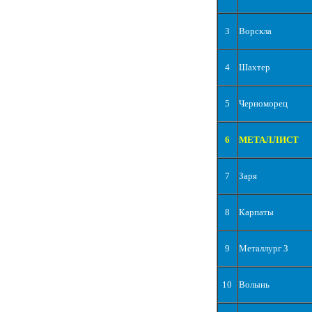
3
Ворскла
4
Шахтер
5
Черноморец
6
МЕТАЛЛИСТ
7
Заря
8
Карпаты
9
Металлург З
10
Волынь