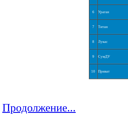
6
Ураган
7
Титан
8
Лукас
9
СумДУ
10
Приват
Продолжение...