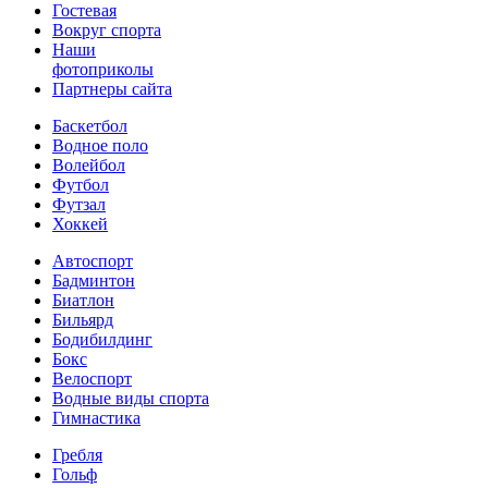
Гостевая
Вокруг спорта
Наши
фотоприколы
Партнеры сайта
Баскетбол
Водное поло
Волейбол
Футбол
Футзал
Хоккей
Автоспорт
Бадминтон
Биатлон
Бильярд
Бодибилдинг
Бокс
Велоспорт
Водные виды спорта
Гимнастика
Гребля
Гольф