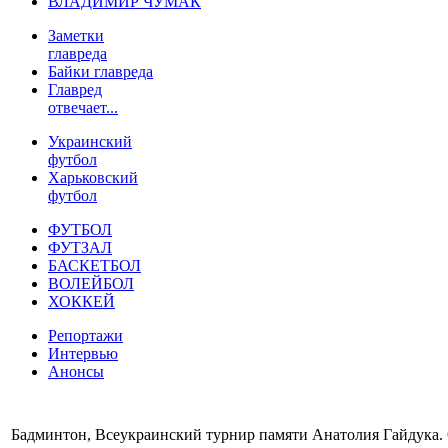
ВЛАДИМИР ЧУМАК
Заметки
главреда
Байки главреда
Главред
отвечает...
Украинский
футбол
Харьковский
футбол
ФУТБОЛ
ФУТЗАЛ
БАСКЕТБОЛ
ВОЛЕЙБОЛ
ХОККЕЙ
Репортажи
Интервью
Анонсы
Бадминтон, Всеукраинский турнир памяти Анатолия Гайдука.