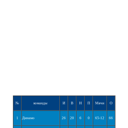
№
команды
И
В
Н
П
Мячи
О
1
Динамо
26
20
6
0
65-12
66