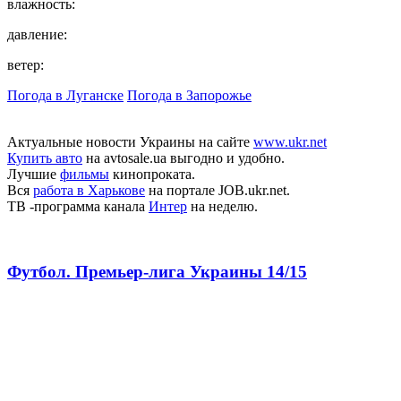
влажность:
давление:
ветер:
Погода в Луганске
Погода в Запорожье
Актуальные новости Украины на сайте
www.ukr.net
Купить авто
на avtosale.ua выгодно и удобно.
Лучшие
фильмы
кинопроката.
Вся
работа в Харькове
на портале JOB.ukr.net.
ТВ -программа канала
Интер
на неделю.
Футбол. Премьер-лига Украины 14/15