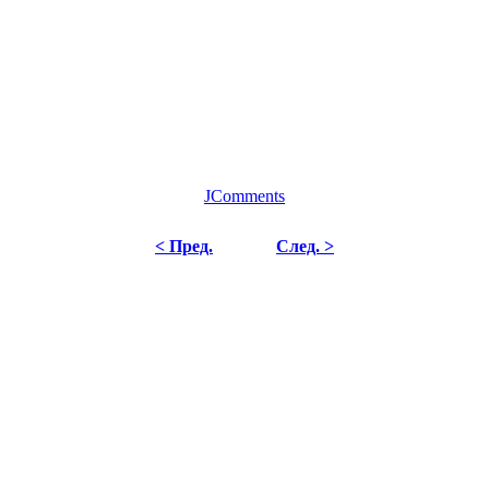
JComments
< Пред.
След. >