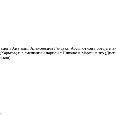
амяти Анатолия Алексеевича Гайдука. Абсолютной победительни
й (Харьков) и в смешанной парной с Николаем Мартыненко (Дне
рьков).
к