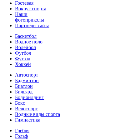
Гостевая
Вокруг спорта
Наши
фотоприколы
Партнеры сайта
Баскетбол
Водное поло
Волейбол
Футбол
Футзал
Хоккей
Автоспорт
Бадминтон
Биатлон
Бильярд
Бодибилдинг
Бокс
Велоспорт
Водные виды спорта
Гимнастика
Гребля
Гольф