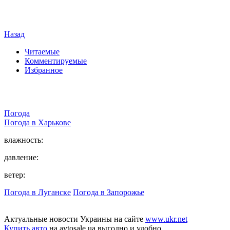
Назад
Читаемые
Комментируемые
Избранное
Погода
Погода в
Харькове
влажность:
давление:
ветер:
Погода в Луганске
Погода в Запорожье
Актуальные новости Украины на сайте
www.ukr.net
Купить авто
на avtosale.ua выгодно и удобно.