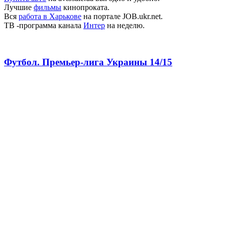
Лучшие
фильмы
кинопроката.
Вся
работа в Харькове
на портале JOB.ukr.net.
ТВ -программа канала
Интер
на неделю.
Футбол. Премьер-лига Украины 14/15