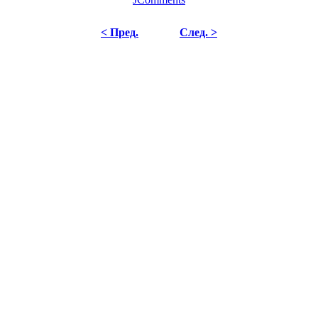
< Пред.
След. >