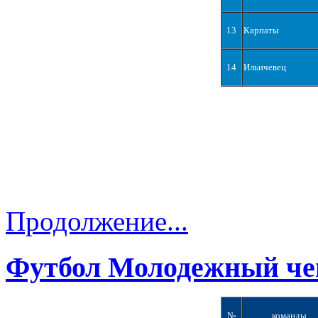
13
Карпаты
14
Ильичевец
Продолжение...
Футбол Молодежный че
№
команды