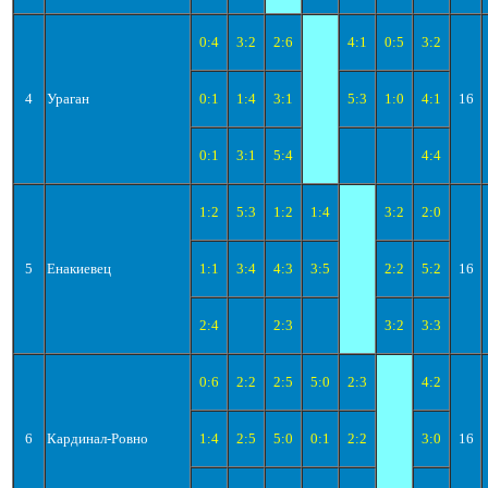
0:4
3:2
2:6
4:1
0:5
3:2
4
Ураган
0:1
1:4
3:1
5:3
1:0
4:1
16
0:1
3:1
5:4
4:4
1:2
5:3
1:2
1:4
3:2
2:0
5
Енакиевец
1:1
3:4
4:3
3:5
2:2
5:2
16
2:4
2:3
3:2
3:3
0:6
2:2
2:5
5:0
2:3
4:2
6
Кардинал-Ровно
1:4
2:5
5:0
0:1
2:2
3:0
16