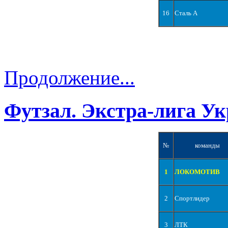
16
Сталь А
Продолжение...
Футзал. Экстра-лига Ук
№
команды
1
ЛОКОМОТИВ
2
Спортлидер
3
ЛТК