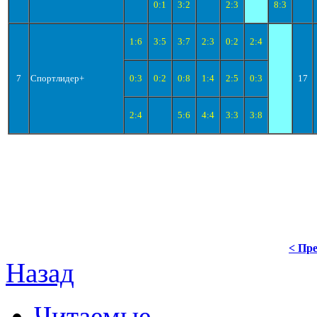
0:1
3:2
2:3
8:3
1:6
3:5
3:7
2:3
0:2
2:4
7
Спортлидер+
0:3
0:2
0:8
1:4
2:5
0:3
17
2:4
5:6
4:4
3:3
3:8
< Пре
Назад
Читаемые