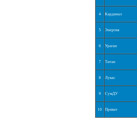
4
Кардинал
5
Энергия
6
Ураган
7
Титан
8
Лукас
9
СумДУ
10
Приват