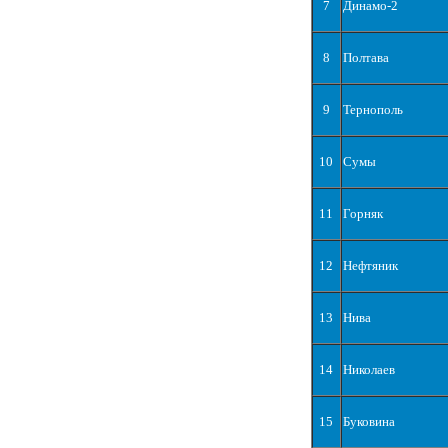
7
Динамо-2
8
Полтава
9
Тернополь
10
Сумы
11
Горняк
12
Нефтяник
13
Нива
14
Николаев
15
Буковина