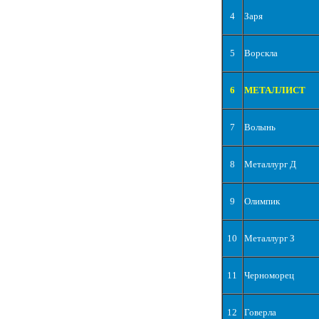
4
Заря
5
Ворскла
6
МЕТАЛЛИСТ
7
Волынь
8
Металлург Д
9
Олимпик
10
Металлург З
11
Черноморец
12
Говерла