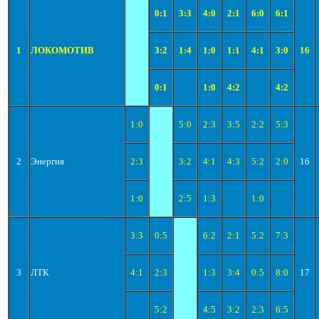
0:1
3:3
4:0
2:1
6:0
6:1
1
ЛОКОМОТИВ
3:2
1:4
1:0
1:1
4:1
3:0
16
0:1
1:0
4:2
4:2
1:0
5:0
2:3
3:5
2:2
5:3
2
Энергия
2:3
3:2
4:1
4:3
5:2
2:0
16
1:0
2:5
1:3
1:0
3:3
0:5
6:2
2:1
5:2
7:3
3
ЛТК
4:1
2:3
1:3
3:4
0:5
8:0
17
5:2
4:5
3:2
2:3
6:5