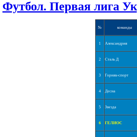
Футбол. Первая лига У
№
команды
1
Александрия
2
Сталь Д
3
Горняк-спорт
4
Десна
5
Звезда
6
ГЕЛИОС