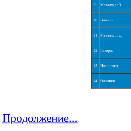
9
Металлург З
10
Волынь
11
Металлург Д
12
Говерла
13
Ильичевец
14
Олимпик
Продолжение...