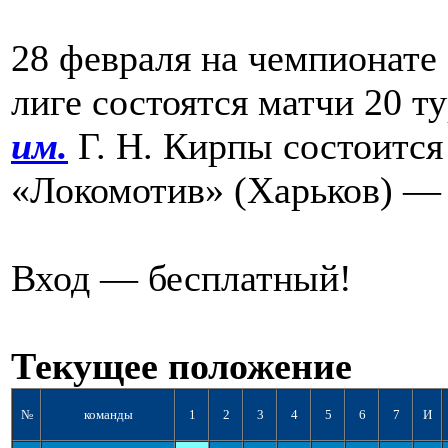
28 февраля на чемпионате 
лиге состоятся матчи 20 т
им.
Г. Н. Кирпы состоитс
«Локомотив» (Харьков) — 
Вход — бесплатный!
Текущее положение
№
команды
1
2
3
4
5
6
7
И