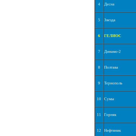
4
Десна
5
Звезда
6
ГЕЛИОС
7
Динамо-2
8
Полтава
9
Тернополь
10
Сумы
11
Горняк
12
Нефтяник