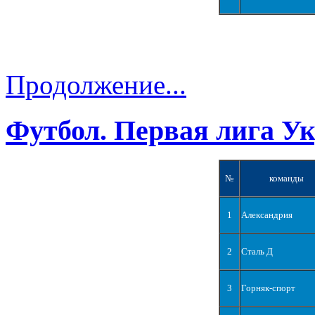
Продолжение...
Футбол. Первая лига У
№
команды
1
Александрия
2
Сталь Д
3
Горняк-спорт