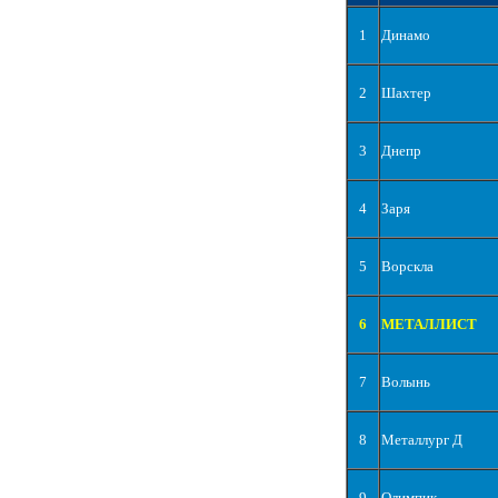
1
Динамо
2
Шахтер
3
Днепр
4
Заря
5
Ворскла
6
МЕТАЛЛИСТ
7
Волынь
8
Металлург Д
9
Олимпик