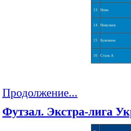
13
Нива
14
Николаев
15
Буковина
16
Сталь А
Продолжение...
Футзал. Экстра-лига Ук