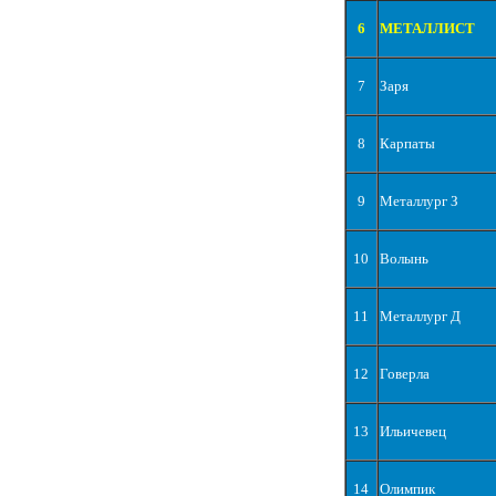
6
МЕТАЛЛИСТ
7
Заря
8
Карпаты
9
Металлург З
10
Волынь
11
Металлург Д
12
Говерла
13
Ильичевец
14
Олимпик