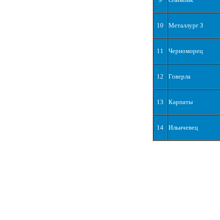
10
Металлург З
11
Черноморец
12
Говерла
13
Карпаты
14
Ильичевец