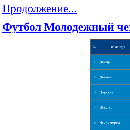
Продолжение...
Футбол Молодежный че
№
команды
1
Днепр
2
Динамо
3
Ворскла
4
Шахтер
5
Черноморец