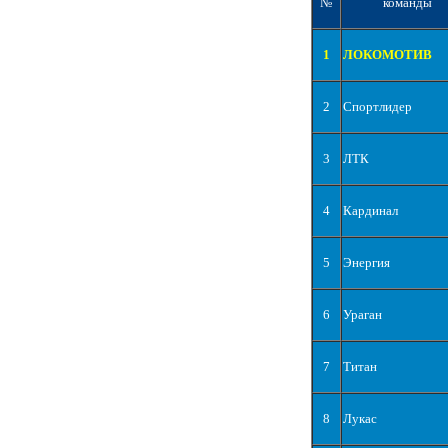
№
команды
1
ЛОКОМОТИВ
2
Спортлидер
3
ЛТК
4
Кардинал
5
Энергия
6
Ураган
7
Титан
8
Лукас