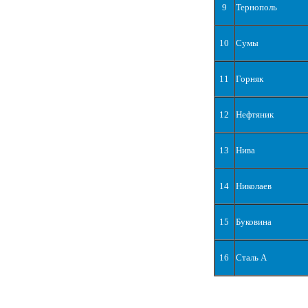
9
Тернополь
10
Сумы
11
Горняк
12
Нефтяник
13
Нива
14
Николаев
15
Буковина
16
Сталь А