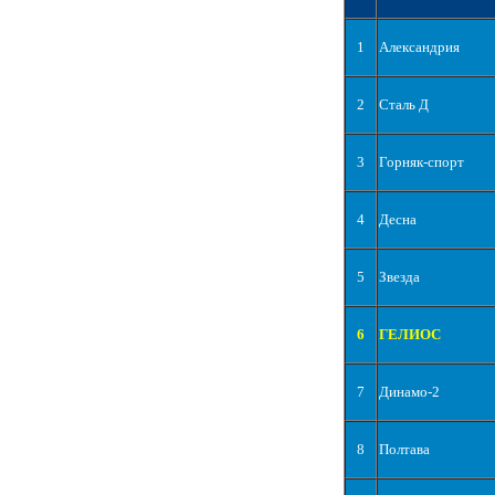
1
Александрия
2
Сталь Д
3
Горняк-спорт
4
Десна
5
Звезда
6
ГЕЛИОС
7
Динамо-2
8
Полтава