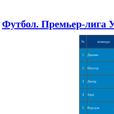
Футбол. Премьер-лига 
№
команды
1
Динамо
2
Шахтер
3
Днепр
4
Заря
5
Ворскла