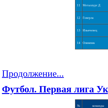
11
Металлург Д
12
Говерла
13
Ильичевец
14
Олимпик
Продолжение...
Футбол. Первая лига У
№
команды