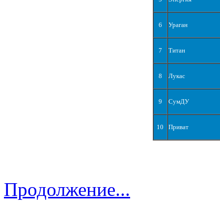
6
Ураган
7
Титан
8
Лукас
9
СумДУ
10
Приват
Продолжение...