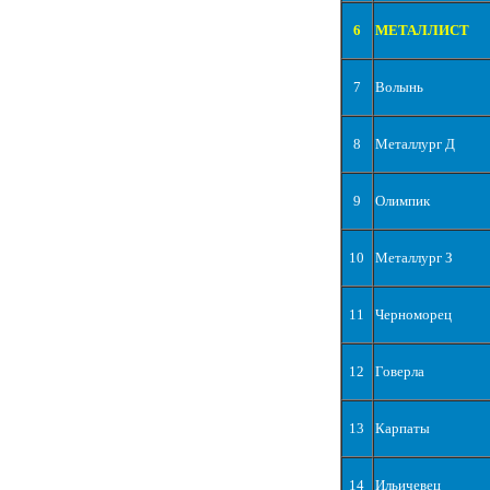
6
МЕТАЛЛИСТ
7
Волынь
8
Металлург Д
9
Олимпик
10
Металлург З
11
Черноморец
12
Говерла
13
Карпаты
14
Ильичевец