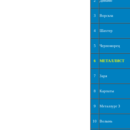
2
Динамо
3
Ворскла
4
Шахтер
5
Черноморец
6
МЕТАЛЛИСТ
7
Заря
8
Карпаты
9
Металлург З
10
Волынь