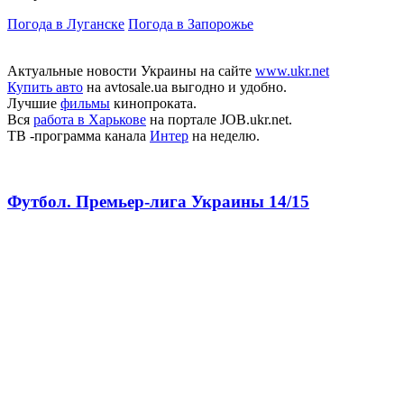
Погода в Луганске
Погода в Запорожье
Актуальные новости Украины на сайте
www.ukr.net
Купить авто
на avtosale.ua выгодно и удобно.
Лучшие
фильмы
кинопроката.
Вся
работа в Харькове
на портале JOB.ukr.net.
ТВ -программа канала
Интер
на неделю.
Футбол. Премьер-лига Украины 14/15