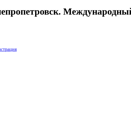
непропетровск. Международный
истрация