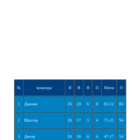
№
команды
И
В
Н
П
Мячи
О
1
Динамо
26
20
6
0
65-12
66
2
Шахтер
26
17
5
4
71-21
56
3
Днепр
26
16
6
4
47-17
54