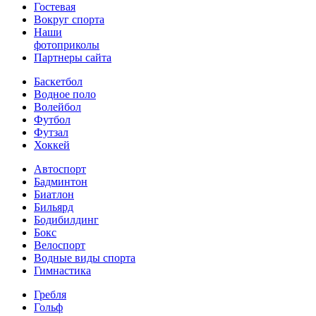
Гостевая
Вокруг спорта
Наши
фотоприколы
Партнеры сайта
Баскетбол
Водное поло
Волейбол
Футбол
Футзал
Хоккей
Автоспорт
Бадминтон
Биатлон
Бильярд
Бодибилдинг
Бокс
Велоспорт
Водные виды спорта
Гимнастика
Гребля
Гольф