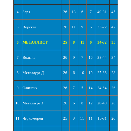
4
Заря
26
13
6
7
40-31
45
5
Ворскла
26
11
9
6
35-22
42
6
МЕТАЛЛИСТ
25
8
11
6
34-32
35
7
Волынь
26
9
7
10
38-44
34
8
Металлург Д
26
6
10
10
27-38
28
9
Олимпик
26
7
5
14
24-64
26
10
Металлург З
26
6
8
12
20-40
26
11
Черноморец
25
3
11
11
15-31
20