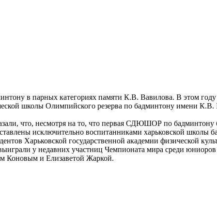
нтону в парных категориях памяти К.В. Вавилова. В этом году 
еской школы Олимпийского резерва по бадминтону имени К.В. 
зали, что, несмотря на то, что первая СДЮШОР по бадминтону 
дставлены исключительно воспитанниками харьковской школы ба
дентов Харьковской государственной академии физической кул
 выиграли у недавних участниц Чемпионата мира среди юниоро
ем Коновым и Елизаветой Жаркой.