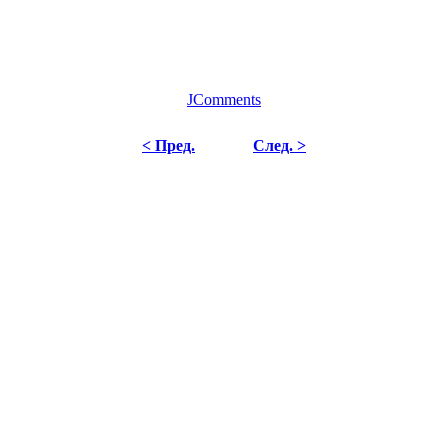
JComments
< Пред.
След. >