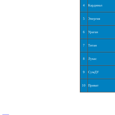
4
Кардинал
5
Энергия
6
Ураган
7
Титан
8
Лукас
9
СумДУ
10
Приват