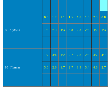
0:6
1:2
1:1
1:5
1:8
1:6
2:3
0:8
9
СумДУ
1:3
2:11
4:3
4:8
2:3
2:3
4:2
1:3
1:7
3:6
1:2
2:7
2:8
2:8
3:7
4:7
10
Приват
3:6
2:6
1:7
2:7
3:3
3:4
4:6
2:7