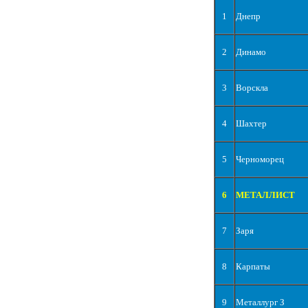
1
Днепр
2
Динамо
3
Ворскла
4
Шахтер
5
Черноморец
6
МЕТАЛЛИСТ
7
Заря
8
Карпаты
9
Металлург З