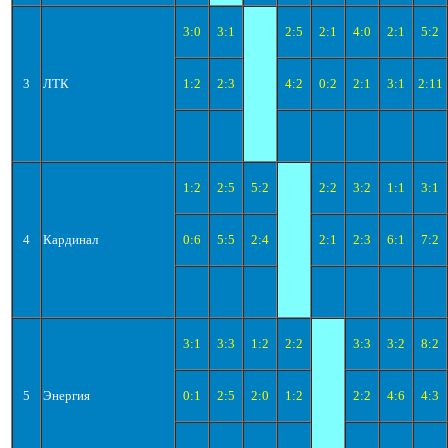
3:0
3:1
2:5
2:1
4:0
2:1
5:2
3
ЛТК
1:2
2:3
4:2
0:2
2:1
3:1
2:11
1:2
2:5
5:2
2:2
3:2
1:1
3:1
4
Кардинал
0:6
5:5
2:4
2:1
2:3
6:1
7:2
3:1
3:3
1:2
2:2
3:3
3:2
8:2
5
Энергия
0:1
2:5
2:0
1:2
2:2
4:6
4:3