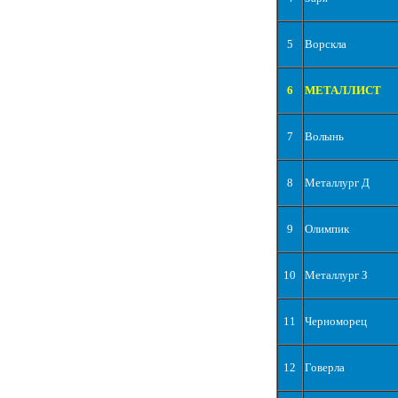
5
Ворскла
6
МЕТАЛЛИСТ
7
Волынь
8
Металлург Д
9
Олимпик
10
Металлург З
11
Черноморец
12
Говерла