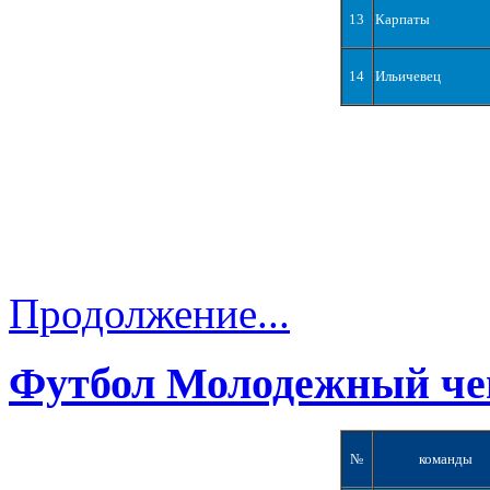
13
Карпаты
14
Ильичевец
Продолжение...
Футбол Молодежный че
№
команды