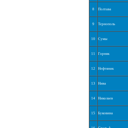
8
Полтава
9
Тернополь
10
Сумы
11
Горняк
12
Нефтяник
13
Нива
14
Николаев
15
Буковина
16
Сталь А