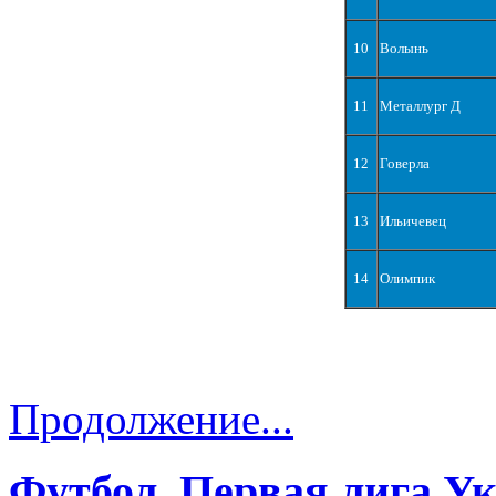
10
Волынь
11
Металлург Д
12
Говерла
13
Ильичевец
14
Олимпик
Продолжение...
Футбол. Первая лига У