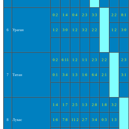
0:2
1:4
0:4
2:3
3:3
2:2
8:1
6
Ураган
1:2
3:0
1:2
3:2
2:2
1:2
3:0
0:2
6:11
1:2
1:1
2:3
2:2
2:3
7
Титан
0:1
3:4
1:3
1:6
6:4
2:1
3:1
1:4
1:7
2:5
1:3
2:8
1:8
3:2
8
Лукас
1:6
7:8
11:2
2:7
3:4
0:3
1:3