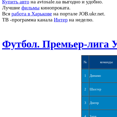
Купить авто
на avtosale.ua выгодно и удобно.
Лучшие
фильмы
кинопроката.
Вся
работа в Харькове
на портале JOB.ukr.net.
ТВ -программа канала
Интер
на неделю.
Футбол. Премьер-лига 
№
команды
1
Динамо
2
Шахтер
3
Днепр
4
Заря