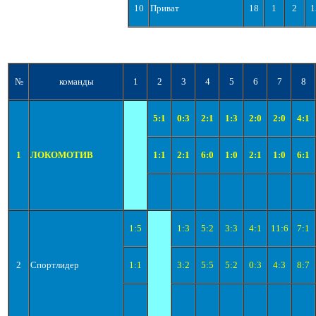
10
Приват
18
1
2
1
№
команды
1
2
3
4
5
6
7
8
5:1
0:3
2:1
1:3
2:0
2:0
4:1
1
ЛОКОМОТИВ
1:1
2:1
6:0
1:0
2:1
1:0
6:1
1:5
1:3
5:2
3:3
4:1
11:6
7:1
2
Спортлидер
1:1
3:2
5:5
5:2
0:3
4:3
8:7