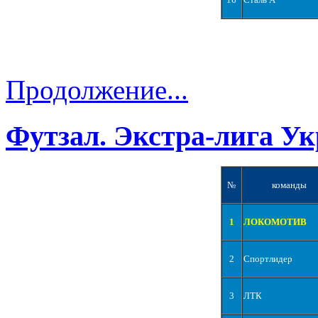
Продолжение...
Футзал. Экстра-лига Ук
№
команды
1
ЛОКОМОТИВ
2
Спортлидер
3
ЛТК