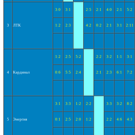
3:0
3:1
2:5
2:1
4:0
2:1
5:2
3
ЛТК
1:2
2:3
4:2
0:2
2:1
3:1
2:11
1:2
2:5
5:2
2:2
3:2
1:1
3:1
4
Кардинал
0:6
5:5
2:4
2:1
2:3
6:1
7:2
3:1
3:3
1:2
2:2
3:3
3:2
8:2
5
Энергия
0:1
2:5
2:0
1:2
2:2
4:6
4:3