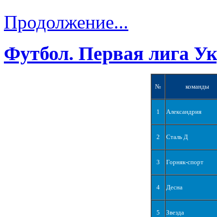
Продолжение...
Футбол. Первая лига У
№
команды
1
Александрия
2
Сталь Д
3
Горняк-спорт
4
Десна
5
Звезда