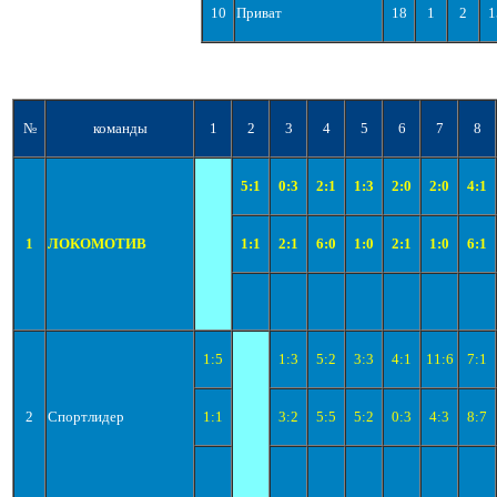
10
Приват
18
1
2
1
№
команды
1
2
3
4
5
6
7
8
5:1
0:3
2:1
1:3
2:0
2:0
4:1
1
ЛОКОМОТИВ
1:1
2:1
6:0
1:0
2:1
1:0
6:1
1:5
1:3
5:2
3:3
4:1
11:6
7:1
2
Спортлидер
1:1
3:2
5:5
5:2
0:3
4:3
8:7