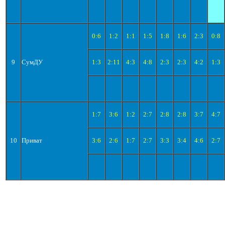
0:6
1:2
1:1
1:5
1:8
1:6
2:3
0:8
9
СумДУ
1:3
2:11
4:3
4:8
2:3
2:3
4:2
1:3
1:7
3:6
1:2
2:7
2:8
2:8
3:7
4:7
10
Приват
3:6
2:6
1:7
2:7
3:3
3:4
4:6
2:7