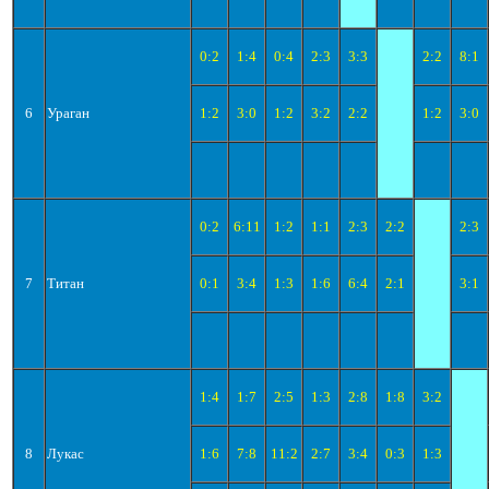
0:2
1:4
0:4
2:3
3:3
2:2
8:1
6
Ураган
1:2
3:0
1:2
3:2
2:2
1:2
3:0
0:2
6:11
1:2
1:1
2:3
2:2
2:3
7
Титан
0:1
3:4
1:3
1:6
6:4
2:1
3:1
1:4
1:7
2:5
1:3
2:8
1:8
3:2
8
Лукас
1:6
7:8
11:2
2:7
3:4
0:3
1:3