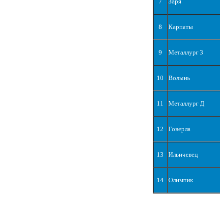
7
Заря
8
Карпаты
9
Металлург З
10
Волынь
11
Металлург Д
12
Говерла
13
Ильичевец
14
Олимпик