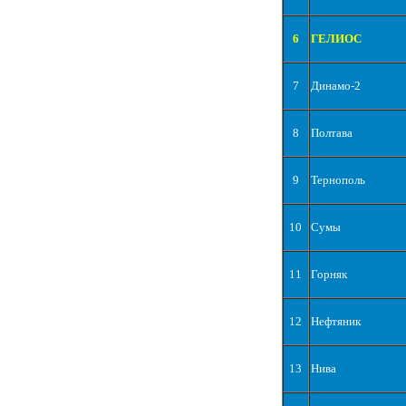
6
ГЕЛИОС
7
Динамо-2
8
Полтава
9
Тернополь
10
Сумы
11
Горняк
12
Нефтяник
13
Нива