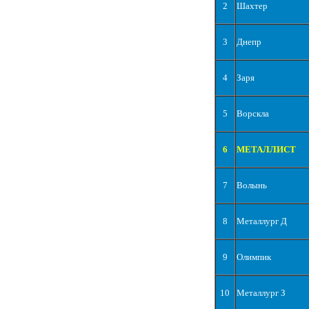
2
Шахтер
3
Днепр
4
Заря
5
Ворскла
6
МЕТАЛЛИСТ
7
Волынь
8
Металлург Д
9
Олимпик
10
Металлург З