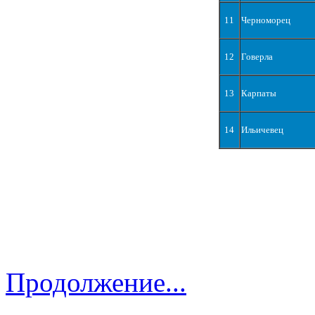
11
Черноморец
12
Говерла
13
Карпаты
14
Ильичевец
Продолжение...