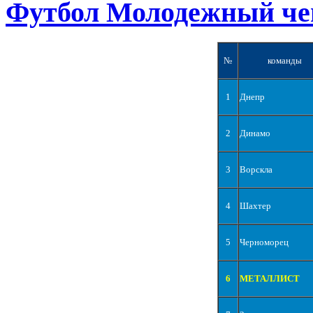
Футбол Молодежный че
№
команды
1
Днепр
2
Динамо
3
Ворскла
4
Шахтер
5
Черноморец
6
МЕТАЛЛИСТ