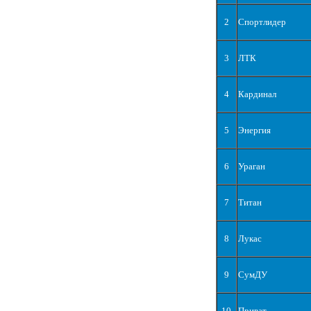
2
Спортлидер
3
ЛТК
4
Кардинал
5
Энергия
6
Ураган
7
Титан
8
Лукас
9
СумДУ
10
Приват