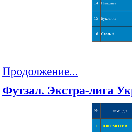
14
Николаев
15
Буковина
16
Сталь А
Продолжение...
Футзал. Экстра-лига Ук
№
команды
1
ЛОКОМОТИВ