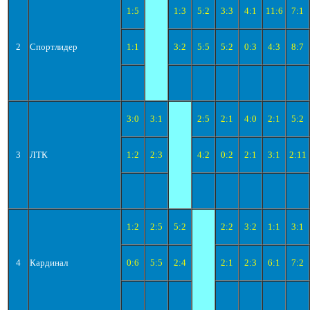
1:5
1:3
5:2
3:3
4:1
11:6
7:1
2
Спортлидер
1:1
3:2
5:5
5:2
0:3
4:3
8:7
3:0
3:1
2:5
2:1
4:0
2:1
5:2
3
ЛТК
1:2
2:3
4:2
0:2
2:1
3:1
2:11
1:2
2:5
5:2
2:2
3:2
1:1
3:1
4
Кардинал
0:6
5:5
2:4
2:1
2:3
6:1
7:2