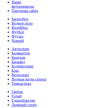
Наши
фотоприколы
Партнеры сайта
Баскетбол
Водное поло
Волейбол
Футбол
Футзал
Хоккей
Автоспорт
Бадминтон
Биатлон
Бильярд
Бодибилдинг
Бокс
Велоспорт
Водные виды спорта
Гимнастика
Гребля
Гольф
Единоборства
Лыжный спорт