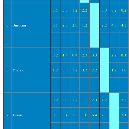
3:1
3:3
1:2
2:2
3:3
3:2
8:2
5
Энергия
0:1
2:5
2:0
1:2
2:2
4:6
4:3
0:2
1:4
0:4
2:3
3:3
2:2
8:1
6
Ураган
1:2
3:0
1:2
3:2
2:2
1:2
3:0
0:2
6:11
1:2
1:1
2:3
2:2
2:3
7
Титан
0:1
3:4
1:3
1:6
6:4
2:1
3:1