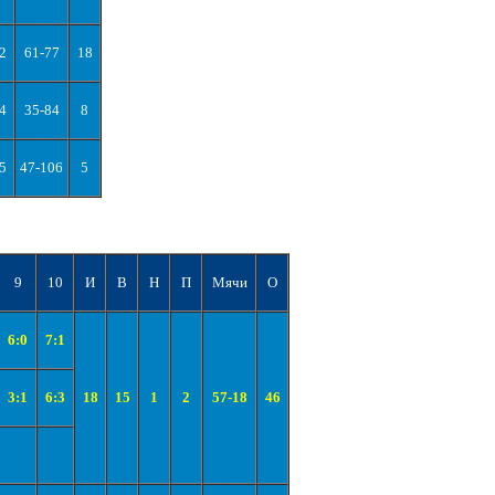
2
61-77
18
4
35-84
8
5
47-106
5
9
10
И
В
Н
П
Мячи
О
6:0
7:1
3:1
6:3
18
15
1
2
57-18
46