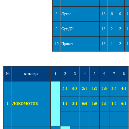
8
Лукас
18
6
0
1
9
СумДУ
18
2
2
1
10
Приват
18
1
2
1
№
команды
1
2
3
4
5
6
7
8
5:1
0:3
2:1
1:3
2:0
2:0
4:1
1
ЛОКОМОТИВ
1:1
2:1
6:0
1:0
2:1
1:0
6:1