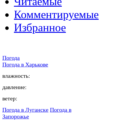
Читаемые
Комментируемые
Избранное
Погода
Погода в
Харькове
влажность:
давление:
ветер:
Погода в Луганске
Погода в
Запорожье