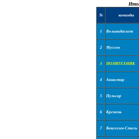
Итог
№
команды
1
Волыньбаскет
2
Муссон
3
ПОЛИТЕХНИК
4
Авиастар
5
Пульсар
6
Кремень
7
Коксохим-Сталь