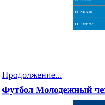
13
Карпаты
14
Ильичевец
Продолжение...
Футбол Молодежный че