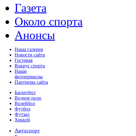
Газета
Около спорта
Анонсы
Наша галерея
Новости сайта
Гостевая
Вокруг спорта
Наши
фотоприколы
Партнеры сайта
Баскетбол
Водное поло
Волейбол
Футбол
Футзал
Хоккей
Автоспорт