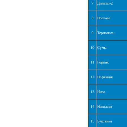
7
Динамо-2
8
Полтава
9
Тернополь
10
Сумы
11
Горняк
12
Нефтяник
13
Нива
14
Николаев
15
Буковина