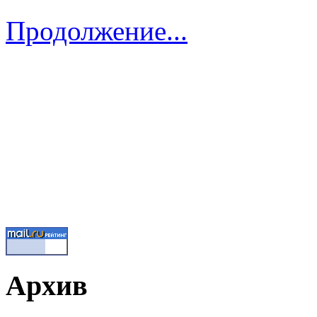
Продолжение...
Архив