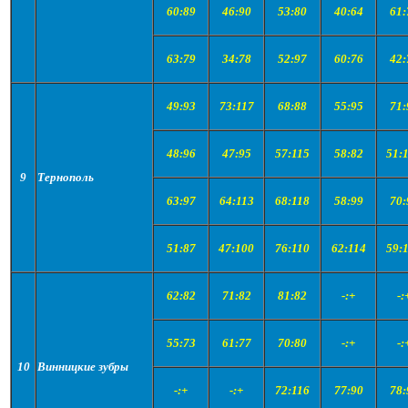
60:89
46:90
53:80
40:64
61:
63:79
34:78
52:97
60:76
42:
49:93
73:117
68:88
55:95
71:
48:96
47:95
57:115
58:82
51:
9
Тернополь
63:97
64:113
68:118
58:99
70:
51:87
47:100
76:110
62:114
59:
62:82
71:82
81:82
-:+
-:
55:73
61:77
70:80
-:+
-:
10
Винницкие зубры
-:+
-:+
72:116
77:90
78: