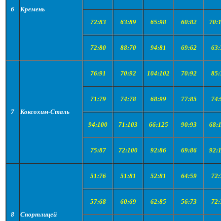
6
Кремень
72:83
63:89
65:98
60:82
70:
72:80
88:70
94:81
69:62
63:
76:91
70:92
104:102
70:92
85:
71:79
74:78
68:99
77:85
74:
7
Коксохим-Сталь
94:100
71:103
66:125
90:93
68:
75:87
72:100
92:86
69:86
92:
51:76
51:81
52:81
64:59
72:
57:68
60:69
62:85
56:73
72:
8
Спортлицей