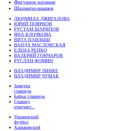
Фигурное катание
Шахматы-шашки
ЛЮДМИЛА ДЖИГАЛОВА
ЮРИЙ ПОЯРКОВ
РУСТАМ ШАРИПОВ
ЯНА КЛОЧКОВА
ВИТА ПАВЛЫШ
ВАНДА МАСЛОВСКАЯ
ЕЛЕНА РЕПКО
ВАЛЕРИЙ ГОНЧАРОВ
РУСЛАН ФОМИН
ВЛАДИМИР ЛИНКЕ
ВЛАДИМИР ЧУМАК
Заметки
главреда
Байки главреда
Главред
отвечает...
Украинский
футбол
Харьковский