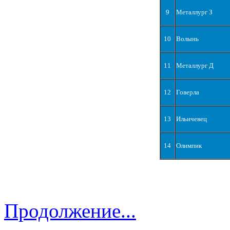
9
Металлург З
10
Волынь
11
Металлург Д
12
Говерла
13
Ильичевец
14
Олимпик
Продолжение...