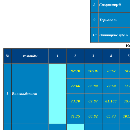
8
Спортлицей
9
Тернополь
10
Винницкие зубры
В
№
команды
1
2
3
4
5
82:70
94:101
70:67
78:
77:66
86:89
79:69
72:
1
Волыньбаскет
73:70
89:87
81:100
79:
71:75
80:82
85:73
101