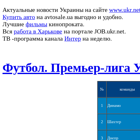
Актуальные новости Украины на сайте
www.ukr.ne
Купить авто
на avtosale.ua выгодно и удобно.
Лучшие
фильмы
кинопроката.
Вся
работа в Харькове
на портале JOB.ukr.net.
ТВ -программа канала
Интер
на неделю.
Футбол. Премьер-лига 
№
команды
1
Динамо
2
Шахтер
3
Днепр