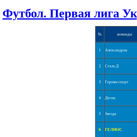
Футбол. Первая лига У
№
команды
1
Александрия
2
Сталь Д
3
Горняк-спорт
4
Десна
5
Звезда
6
ГЕЛИОС