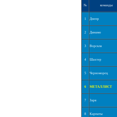
№
команды
1
Днепр
2
Динамо
3
Ворскла
4
Шахтер
5
Черноморец
6
МЕТАЛЛИСТ
7
Заря
8
Карпаты