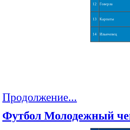
12
Говерла
13
Карпаты
14
Ильичевец
Продолжение...
Футбол Молодежный че