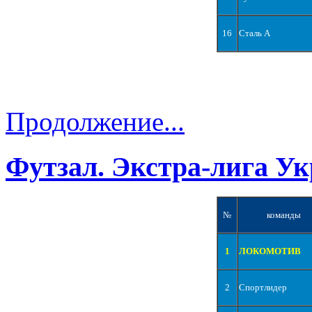
16
Сталь А
Продолжение...
Футзал. Экстра-лига Ук
№
команды
1
ЛОКОМОТИВ
2
Спортлидер