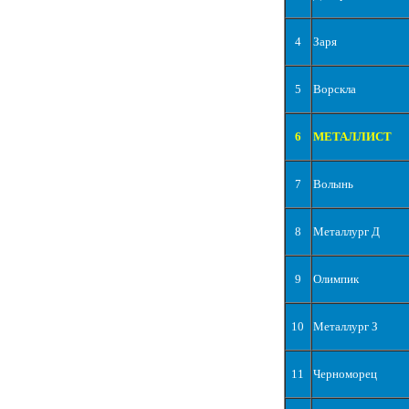
4
Заря
5
Ворскла
6
МЕТАЛЛИСТ
7
Волынь
8
Металлург Д
9
Олимпик
10
Металлург З
11
Черноморец