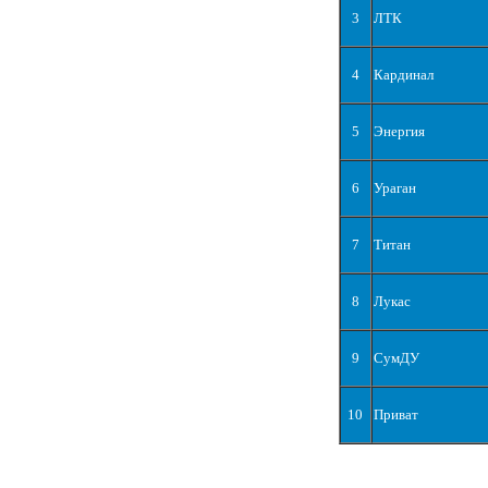
3
ЛТК
4
Кардинал
5
Энергия
6
Ураган
7
Титан
8
Лукас
9
СумДУ
10
Приват