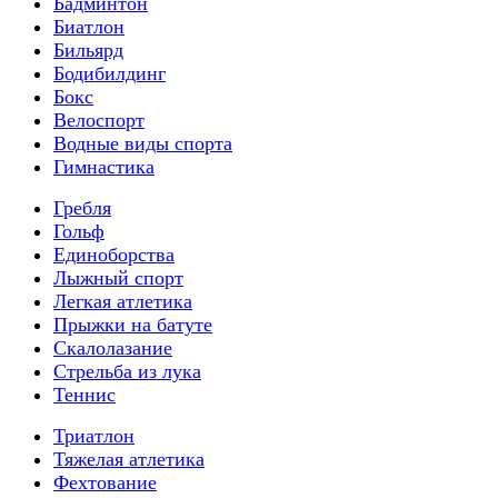
Бадминтон
Биатлон
Бильярд
Бодибилдинг
Бокс
Велоспорт
Водные виды спорта
Гимнастика
Гребля
Гольф
Единоборства
Лыжный спорт
Легкая атлетика
Прыжки на батуте
Скалолазание
Стрельба из лука
Теннис
Триатлон
Тяжелая атлетика
Фехтование