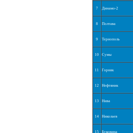
7
Динамо-2
8
Полтава
9
Тернополь
10
Сумы
11
Горняк
12
Нефтяник
13
Нива
14
Николаев
15
Буковина