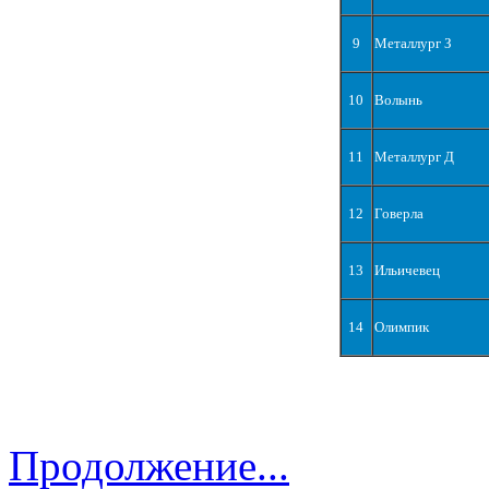
9
Металлург З
10
Волынь
11
Металлург Д
12
Говерла
13
Ильичевец
14
Олимпик
Продолжение...