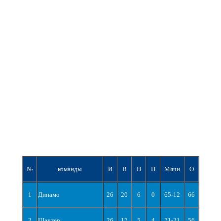
№
команды
И
В
Н
П
Мячи
О
1
Динамо
26
20
6
0
65-12
66
2
Шахтер
26
17
5
4
71-21
56