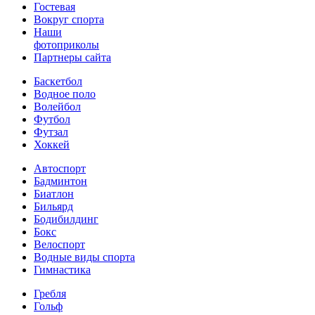
Гостевая
Вокруг спорта
Наши
фотоприколы
Партнеры сайта
Баскетбол
Водное поло
Волейбол
Футбол
Футзал
Хоккей
Автоспорт
Бадминтон
Биатлон
Бильярд
Бодибилдинг
Бокс
Велоспорт
Водные виды спорта
Гимнастика
Гребля
Гольф