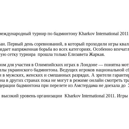
международный турнир по бадминтону Kharkov International 2011
ан. Первый день соревнований, в который проходили игры ква
идает напряженная борьба во всех категориях. Особенно впечатл
ную сетку турнира прошла только Елизавета Жаркая.
тапом для участия в Олимпийских играх в Лондоне — понятна мо
силы украинского бадминтона. Ведущих игроков национальной с
и в мужских, женских и смешанных разрядах. А зрители гаран
в других странах пока не могут в режиме онлайн смотреть тран
федерации бадминтона при перелете из Амстердама не доехала до 
сокий уровень организации Kharkov International 2011. Игры п