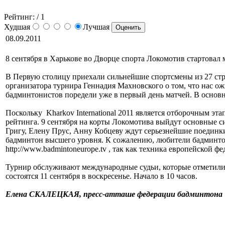
Рейтинг:
/ 1
Худшая
Лучшая
08.09.2011
8 сентября в Харькове во Дворце спорта Локомотив стартовал 
В Первую столицу приехали сильнейшие спортсмены из 27 стр
организатора турнира Геннадия Махновского о том, что нас ож
бадминтонистов поредели уже в первый день матчей. В основ
Поскольку Kharkov International 2011 является отборочным э
рейтинга. 9 сентября на корты Локомотива выйдут основные 
Григу, Елену Прус, Анну Кобцеву ждут серьезнейшие поединк
бадминтон высшего уровня. К сожалению, любители бадминтона 
http://www.badmintoneurope.tv , так как техника европейской 
Турнир обслуживают международные судьи, которые отметили вы
состоятся 11 сентября в воскресенье. Начало в 10 часов.
Елена СКАЛЕЦКАЯ, пресс-атташе федерации бадминтона