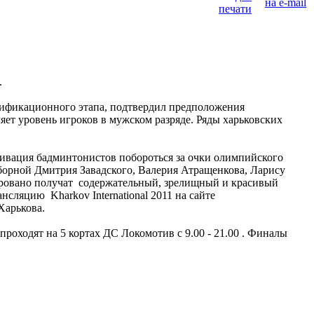
.
лификационного этапа, подтвердил предположения
яет уровень игроков в мужском разряде. Ряды харьковских
тивация бадминтонистов побороться за очки олимпийского
борной Дмитрия Завадского, Валерия Атращенкова, Ларису
тировано получат содержательный, зрелищный и красивый
сляцию Kharkov International 2011 на сайте
Харькова.
роходят на 5 кортах ДС Локомотив с 9.00 - 21.00 . Финалы