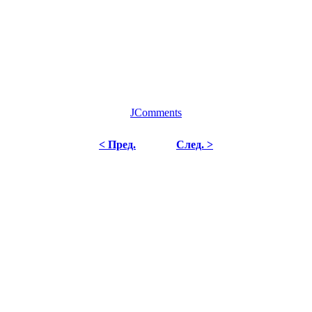
JComments
< Пред.
След. >