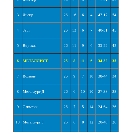
3
Днепр
26
16
6
4
47-17
54
4
Заря
26
13
6
7
40-31
45
5
Ворскла
26
11
9
6
35-22
42
6
МЕТАЛЛИСТ
25
8
11
6
34-32
35
7
Волынь
26
9
7
10
38-44
34
8
Металлург Д
26
6
10
10
27-38
28
9
Олимпик
26
7
5
14
24-64
26
10
Металлург З
26
6
8
12
20-40
26