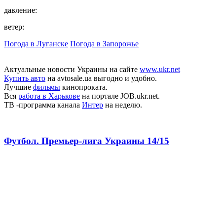
давление:
ветер:
Погода в Луганске
Погода в Запорожье
Актуальные новости Украины на сайте
www.ukr.net
Купить авто
на avtosale.ua выгодно и удобно.
Лучшие
фильмы
кинопроката.
Вся
работа в Харькове
на портале JOB.ukr.net.
ТВ -программа канала
Интер
на неделю.
Футбол. Премьер-лига Украины 14/15