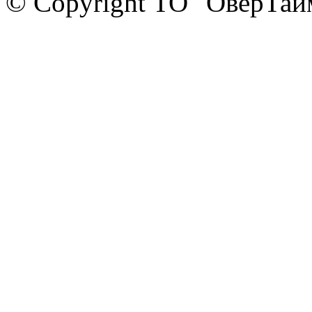
© Copyright ТО "ОверТай