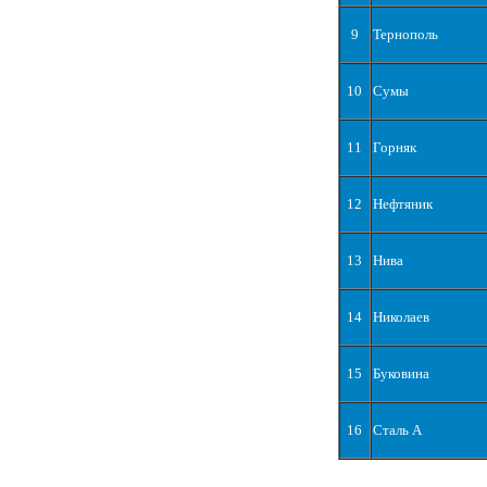
9
Тернополь
10
Сумы
11
Горняк
12
Нефтяник
13
Нива
14
Николаев
15
Буковина
16
Сталь А