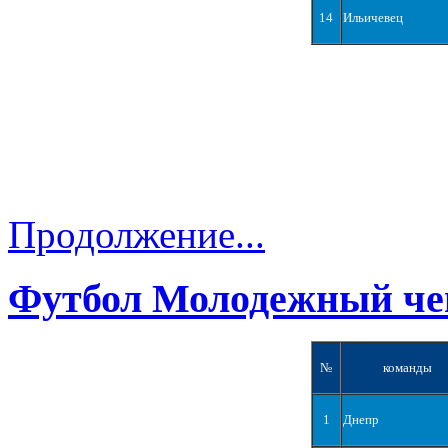
14
Ильичевец
Продолжение...
Футбол Молодежный че
№
команды
1
Днепр