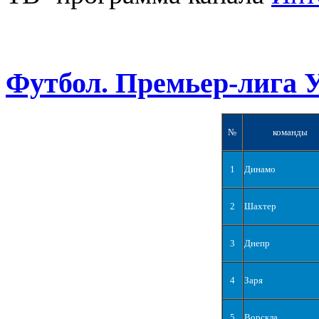
Футбол. Премьер-лига 
№
команды
1
Динамо
2
Шахтер
3
Днепр
4
Заря
5
Ворскла