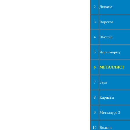
2
Динамо
3
Ворскла
4
Шахтер
5
Черноморец
6
МЕТАЛЛИСТ
7
Заря
8
Карпаты
9
Металлург З
10
Волынь