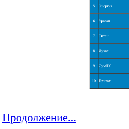
5
Энергия
6
Ураган
7
Титан
8
Лукас
9
СумДУ
10
Приват
Продолжение...