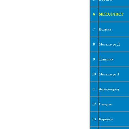
6
МЕТАЛЛИСТ
7
Волынь
8
Металлург Д
9
Олимпик
10
Металлург З
11
Черноморец
12
Говерла
13
Карпаты