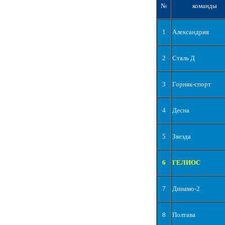
№
команды
1
Александрия
2
Сталь Д
3
Горняк-спорт
4
Десна
5
Звезда
6
ГЕЛИОС
7
Динамо-2
8
Полтава