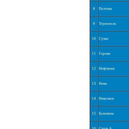
8
Полтава
9
Тернополь
10
Сумы
11
Горняк
12
Нефтяник
13
Нива
14
Николаев
15
Буковина
16
Сталь А