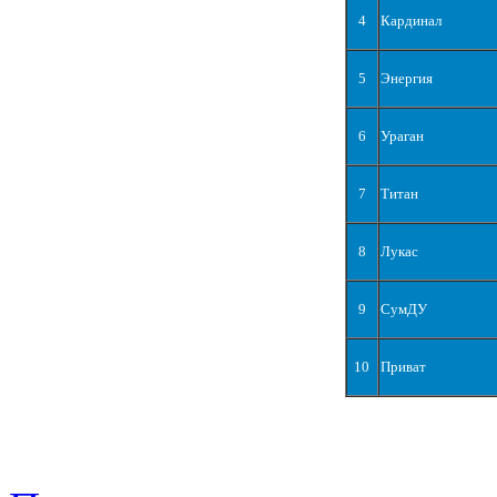
4
Кардинал
5
Энергия
6
Ураган
7
Титан
8
Лукас
9
СумДУ
10
Приват