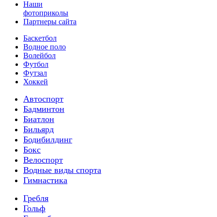
Наши
фотоприколы
Партнеры сайта
Баскетбол
Водное поло
Волейбол
Футбол
Футзал
Хоккей
Автоспорт
Бадминтон
Биатлон
Бильярд
Бодибилдинг
Бокс
Велоспорт
Водные виды спорта
Гимнастика
Гребля
Гольф