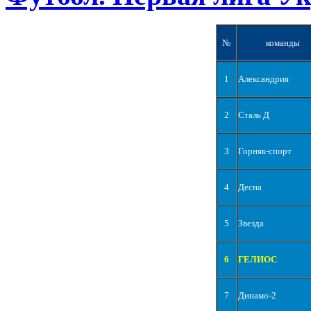
№
команды
1
Александрия
2
Сталь Д
3
Горняк-спорт
4
Десна
5
Звезда
6
ГЕЛИОС
7
Динамо-2