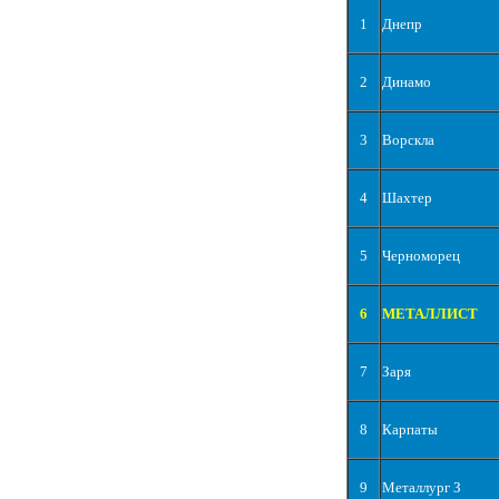
1
Днепр
2
Динамо
3
Ворскла
4
Шахтер
5
Черноморец
6
МЕТАЛЛИСТ
7
Заря
8
Карпаты
9
Металлург З