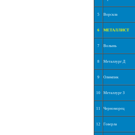
5
Ворскла
6
МЕТАЛЛИСТ
7
Волынь
8
Металлург Д
9
Олимпик
10
Металлург З
11
Черноморец
12
Говерла