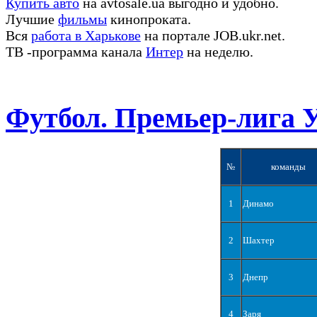
Купить авто
на avtosale.ua выгодно и удобно.
Лучшие
фильмы
кинопроката.
Вся
работа в Харькове
на портале JOB.ukr.net.
ТВ -программа канала
Интер
на неделю.
Футбол. Премьер-лига 
№
команды
1
Динамо
2
Шахтер
3
Днепр
4
Заря