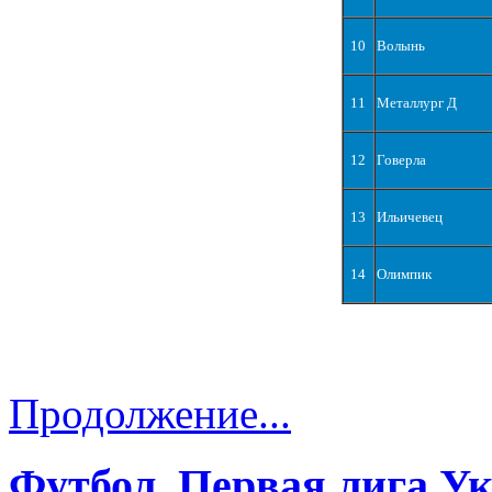
10
Волынь
11
Металлург Д
12
Говерла
13
Ильичевец
14
Олимпик
Продолжение...
Футбол. Первая лига У