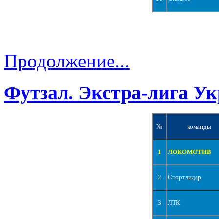
Продолжение...
Футзал. Экстра-лига Ук
№
команды
1
ЛОКОМОТИВ
2
Спортлидер
3
ЛТК