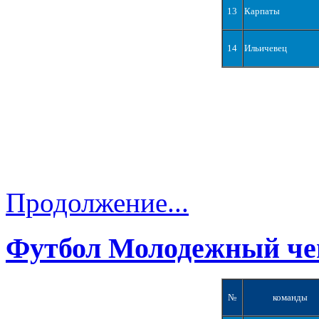
13
Карпаты
14
Ильичевец
Продолжение...
Футбол Молодежный че
№
команды