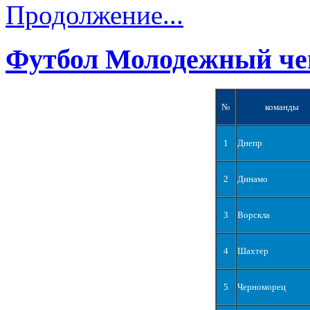
Продолжение...
Футбол Молодежный че
№
команды
1
Днепр
2
Динамо
3
Ворскла
4
Шахтер
5
Черноморец