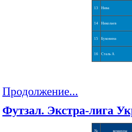
13
Нива
14
Николаев
15
Буковина
16
Сталь А
Продолжение...
Футзал. Экстра-лига Ук
№
команды