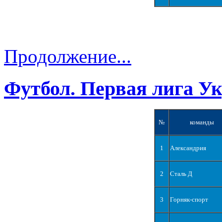
Продолжение...
Футбол. Первая лига У
№
команды
1
Александрия
2
Сталь Д
3
Горняк-спорт