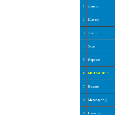
1
Динамо
2
Шахтер
3
Днепр
4
Заря
5
Ворскла
6
МЕТАЛЛИСТ
7
Волынь
8
Металлург Д
9
Олимпик