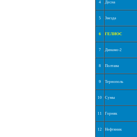
4
Десна
5
Звезда
6
ГЕЛИОС
7
Динамо-2
8
Полтава
9
Тернополь
10
Сумы
11
Горняк
12
Нефтяник