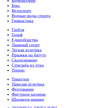
Бодибилдинг
Бокс
Велоспорт
Водные виды спорта
Гимнастика
Гребля
Гольф
Единоборства
Лыжный спорт
Легкая атлетика
Прыжки на батуте
Скалолазание
Стрельба из лука
Теннис
Триатлон
Тяжелая атлетика
Фехтование
Фигурное катание
Шахматы-шашки
ЛЮДМИЛА ДЖИГАЛОВА