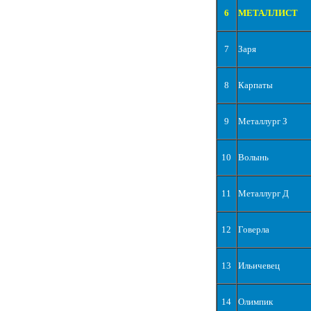
6
МЕТАЛЛИСТ
7
Заря
8
Карпаты
9
Металлург З
10
Волынь
11
Металлург Д
12
Говерла
13
Ильичевец
14
Олимпик