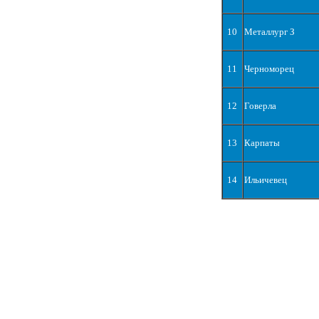
10
Металлург З
11
Черноморец
12
Говерла
13
Карпаты
14
Ильичевец