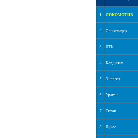
1
ЛОКОМОТИВ
2
Спортлидер
3
ЛТК
4
Кардинал
5
Энергия
6
Ураган
7
Титан
8
Лукас