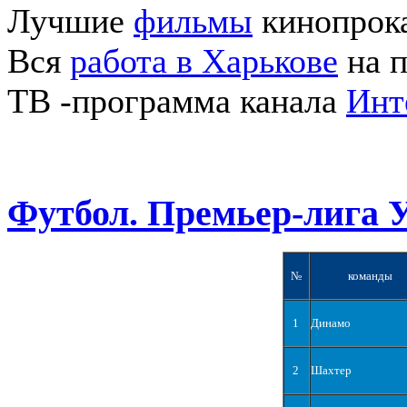
Лучшие
фильмы
кинопрока
Вся
работа в Харькове
на п
ТВ -программа канала
Инт
Футбол. Премьер-лига 
№
команды
1
Динамо
2
Шахтер