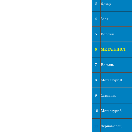
3
Днепр
4
Заря
5
Ворскла
6
МЕТАЛЛИСТ
7
Волынь
8
Металлург Д
9
Олимпик
10
Металлург З
11
Черноморец