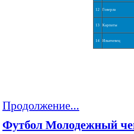
12
Говерла
13
Карпаты
14
Ильичевец
Продолжение...
Футбол Молодежный че