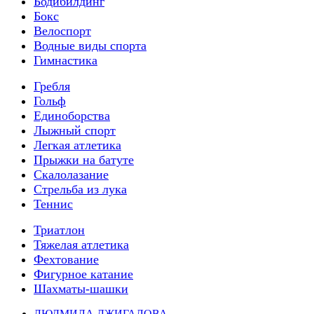
Бодибилдинг
Бокс
Велоспорт
Водные виды спорта
Гимнастика
Гребля
Гольф
Единоборства
Лыжный спорт
Легкая атлетика
Прыжки на батуте
Скалолазание
Стрельба из лука
Теннис
Триатлон
Тяжелая атлетика
Фехтование
Фигурное катание
Шахматы-шашки
ЛЮДМИЛА ДЖИГАЛОВА