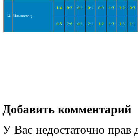
1:4
0:3
0:1
0:1
0:0
1:3
1:2
0:3
14
Ильичевец
0:5
2:6
0:1
2:1
1:2
1:3
1:3
1:1
Добавить комментарий
У Вас недостаточно прав 