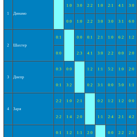
1:0
3:0
2:2
1:0
2:1
4:1
3:0
1
Динамо
0:0
1:0
2:2
3:0
3:0
3:1
6:0
0:1
0:0
0:1
2:1
1:0
6:2
1:2
2
Шахтер
0:0
2:3
4:1
3:0
2:2
0:0
2:0
0:3
0:0
1:2
1:1
5:2
1:0
2:0
3
Днепр
0:1
3:2
0:2
3:1
0:0
5:0
1:1
2:2
1:0
2:1
0:2
1:2
1:2
0:0
4
Заря
2:2
1:4
2:0
1:1
2:4
2:1
4:2
0:1
1:2
1:1
2:0
0:0
2:2
2:1