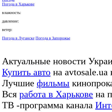
Погода в
Харькове
влажность:
давление:
ветер:
Погода в Луганске
Погода в Запорожье
Актуальные новости Укра
Купить авто
на avtosale.ua
Лучшие
фильмы
кинопрока
Вся
работа в Харькове
на п
ТВ -программа канала
Инт