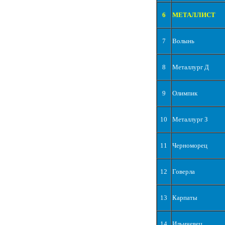
6
МЕТАЛЛИСТ
7
Волынь
8
Металлург Д
9
Олимпик
10
Металлург З
11
Черноморец
12
Говерла
13
Карпаты
14
Ильичевец