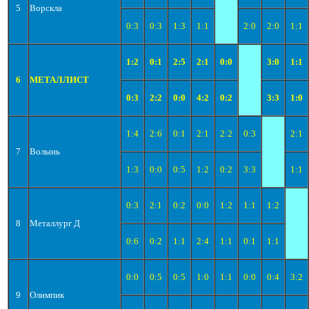
5
Ворскла
0:3
0:3
1:3
1:1
2:0
2:0
1:1
1:2
0:1
2:5
2:1
0:0
3:0
1:1
6
МЕТАЛЛИСТ
0:3
2:2
0:0
4:2
0:2
3:3
1:0
1:4
2:6
0:1
2:1
2:2
0:3
2:1
7
Волынь
1:3
0:0
0:5
1:2
0:2
3:3
1:1
0:3
2:1
0:2
0:0
1:2
1:1
1:2
8
Металлург Д
0:6
0:2
1:1
2:4
1:1
0:1
1:1
0:0
0:5
0:5
1:0
1:1
0:0
0:4
3:2
9
Олимпик