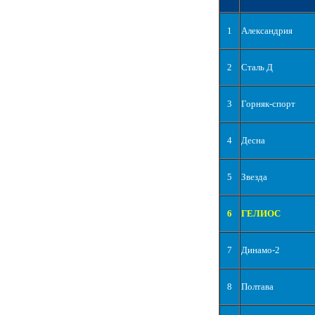
1
Александрия
2
Сталь Д
3
Горняк-спорт
4
Десна
5
Звезда
6
ГЕЛИОС
7
Динамо-2
8
Полтава