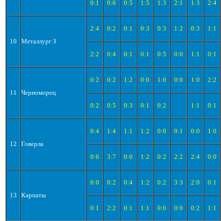
0:1
0:6
0:5
1:5
1:3
2:1
1:3
2:4
2:4
0:2
0:1
0:3
0:3
1:2
0:3
1:1
10
Металлург З
2:2
0:4
0:1
0:1
0:5
0:0
1:1
0:1
0:2
0:2
1:2
0:0
1:0
0:0
1:0
2:2
11
Черноморец
0:2
0:5
0:3
0:1
0:2
1:1
0:1
0:4
1:4
1:1
1:2
0:0
0:1
0:0
1:0
12
Говерла
0:6
3:7
0:0
1:2
0:2
2:2
2:4
0:0
0:0
0:2
0:4
1:2
0:2
3:3
2:0
0:1
13
Карпаты
0:1
2:2
0:1
1:1
0:0
0:0
0:2
1:1