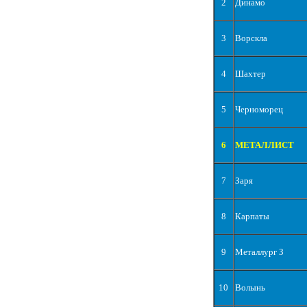
2
Динамо
3
Ворскла
4
Шахтер
5
Черноморец
6
МЕТАЛЛИСТ
7
Заря
8
Карпаты
9
Металлург З
10
Волынь