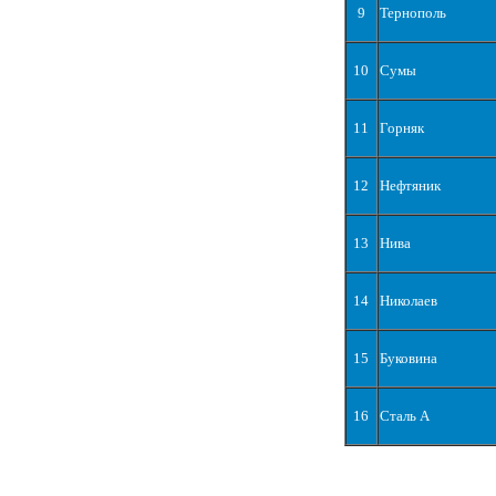
9
Тернополь
10
Сумы
11
Горняк
12
Нефтяник
13
Нива
14
Николаев
15
Буковина
16
Сталь А