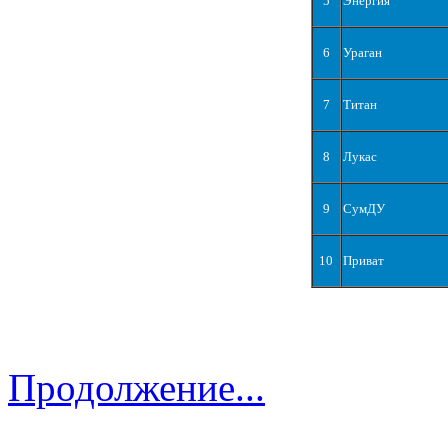
5
Энергия
6
Ураган
7
Титан
8
Лукас
9
СумДУ
10
Приват
Продолжение...