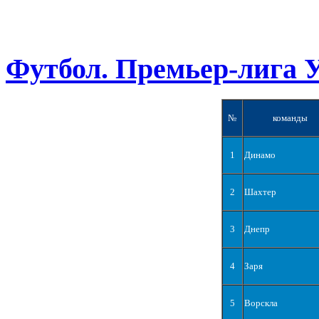
Футбол. Премьер-лига 
№
команды
1
Динамо
2
Шахтер
3
Днепр
4
Заря
5
Ворскла