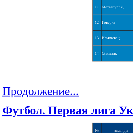
11
Металлург Д
12
Говерла
13
Ильичевец
14
Олимпик
Продолжение...
Футбол. Первая лига У
№
команды