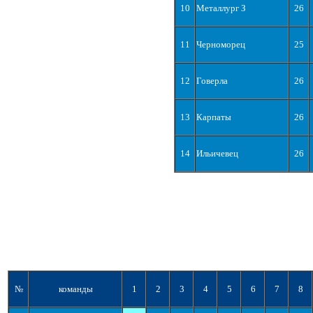
10
Металлург З
26
11
Черноморец
25
12
Говерла
26
13
Карпаты
26
14
Ильичевец
26
№
команды
1
2
3
4
5
6
7
8