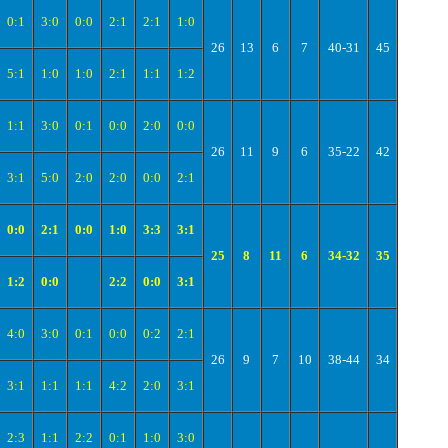
0:1
3:0
0:0
2:1
2:1
1:0
26
13
6
7
40-31
45
5:1
1:0
1:0
2:1
1:1
1:2
1:1
3:0
0:1
0:0
2:0
0:0
26
11
9
6
35-22
42
3:1
5:0
2:0
2:0
0:0
2:1
0:0
2:1
0:0
1:0
3:3
3:1
25
8
11
6
34-32
35
1:2
0:0
2:2
0:0
3:1
4:0
3:0
0:1
0:0
0:2
2:1
26
9
7
10
38-44
34
3:1
1:1
1:1
4:2
2:0
3:1
2:3
1:1
2:2
0:1
1:0
3:0