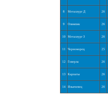
8
Металлург Д
26
9
Олимпик
26
10
Металлург З
26
11
Черноморец
25
12
Говерла
26
13
Карпаты
26
14
Ильичевец
26