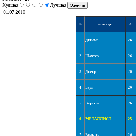
Худшая
Лучшая
01.07.2010
№
команды
И
1
Динамо
26
2
Шахтер
26
3
Днепр
26
4
Заря
26
5
Ворскла
26
6
МЕТАЛЛИСТ
25
7
Волынь
26