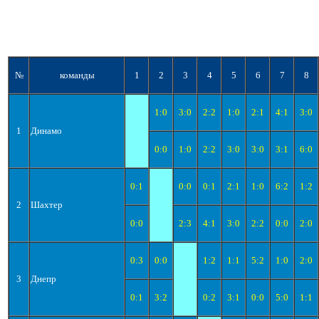
№
команды
1
2
3
4
5
6
7
8
1:0
3:0
2:2
1:0
2:1
4:1
3:0
1
Динамо
0:0
1:0
2:2
3:0
3:0
3:1
6:0
0:1
0:0
0:1
2:1
1:0
6:2
1:2
2
Шахтер
0:0
2:3
4:1
3:0
2:2
0:0
2:0
0:3
0:0
1:2
1:1
5:2
1:0
2:0
3
Днепр
0:1
3:2
0:2
3:1
0:0
5:0
1:1