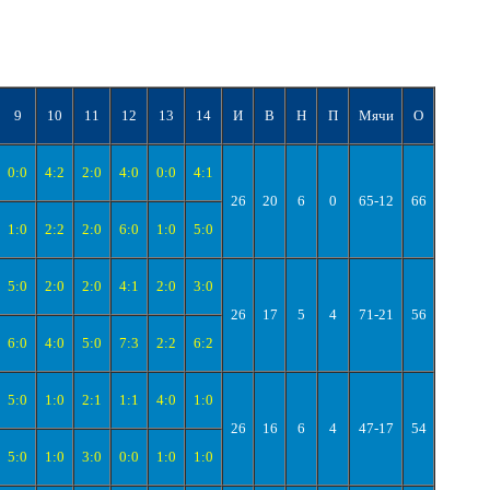
9
10
11
12
13
14
И
В
Н
П
Мячи
О
0:0
4:2
2:0
4:0
0:0
4:1
26
20
6
0
65-12
66
1:0
2:2
2:0
6:0
1:0
5:0
5:0
2:0
2:0
4:1
2:0
3:0
26
17
5
4
71-21
56
6:0
4:0
5:0
7:3
2:2
6:2
5:0
1:0
2:1
1:1
4:0
1:0
26
16
6
4
47-17
54
5:0
1:0
3:0
0:0
1:0
1:0