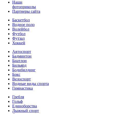
Наши
фотоприколы
Партнеры сайта
Баскетбол
Водное поло
Волейбол
Футбол
Футзал
Хоккей
Автоспорт
Бадминтон
Биатлон
Бильярд
Бодибилдинг
Бокс
Велоспорт
Водные виды спорта
Гимнастика
Гребля
Гольф
Единоборства
Лыжный спорт