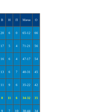
В
Н
П
Мячи
О
20
6
0
65-12
66
17
5
4
71-21
56
16
6
4
47-17
54
13
6
7
40-31
45
11
9
6
35-22
42
8
11
6
34-32
35
9
7
10
38-44
34