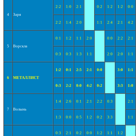
2:2
1:0
2:1
0:2
1:2
1:2
0:0
4
Заря
2:2
1:4
2:0
1:1
2:4
2:1
4:2
0:1
1:2
1:1
2:0
0:0
2:2
2:1
5
Ворскла
0:3
0:3
1:3
1:1
2:0
2:0
1:1
1:2
0:1
2:5
2:1
0:0
3:0
1:1
6
МЕТАЛЛИСТ
0:3
2:2
0:0
4:2
0:2
3:3
1:0
1:4
2:6
0:1
2:1
2:2
0:3
2:1
7
Волынь
1:3
0:0
0:5
1:2
0:2
3:3
1:1
0:3
2:1
0:2
0:0
1:2
1:1
1:2