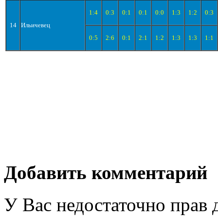
1:4
0:3
0:1
0:1
0:0
1:3
1:2
0:3
14
Ильичевец
0:5
2:6
0:1
2:1
1:2
1:3
1:3
1:1
Добавить комментарий
У Вас недостаточно прав 