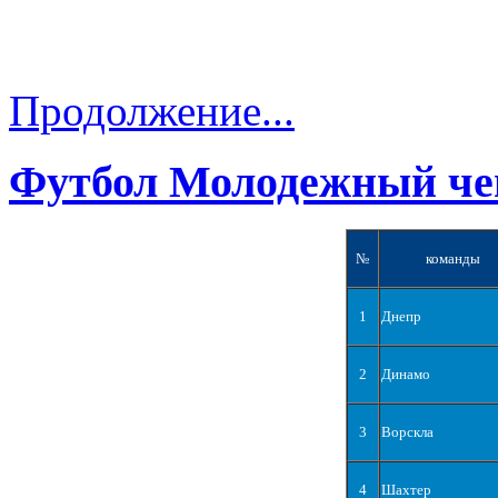
Продолжение...
Футбол Молодежный че
№
команды
1
Днепр
2
Динамо
3
Ворскла
4
Шахтер