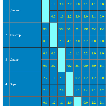
1:0
3:0
2:2
1:0
2:1
4:1
3:0
1
Динамо
0:0
1:0
2:2
3:0
3:0
3:1
6:0
0:1
0:0
0:1
2:1
1:0
6:2
1:2
2
Шахтер
0:0
2:3
4:1
3:0
2:2
0:0
2:0
0:3
0:0
1:2
1:1
5:2
1:0
2:0
3
Днепр
0:1
3:2
0:2
3:1
0:0
5:0
1:1
2:2
1:0
2:1
0:2
1:2
1:2
0:0
4
Заря
2:2
1:4
2:0
1:1
2:4
2:1
4:2
0:1
1:2
1:1
2:0
0:0
2:2
2:1