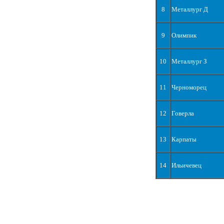
8
Металлург Д
9
Олимпик
10
Металлург З
11
Черноморец
12
Говерла
13
Карпаты
14
Ильичевец