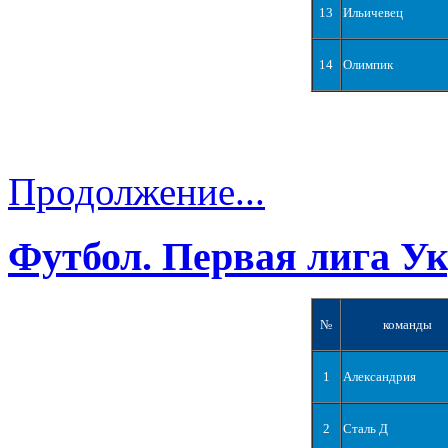
13
Ильичевец
14
Олимпик
Продолжение...
Футбол. Первая лига У
№
команды
1
Александрия
2
Сталь Д