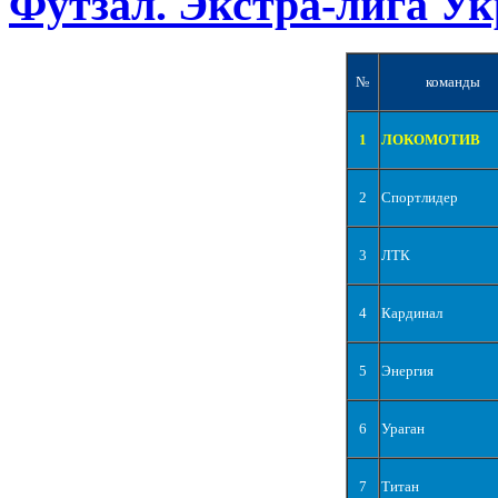
Футзал. Экстра-лига Ук
№
команды
1
ЛОКОМОТИВ
2
Спортлидер
3
ЛТК
4
Кардинал
5
Энергия
6
Ураган
7
Титан