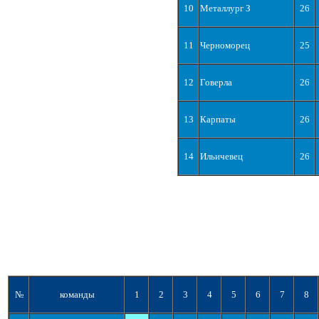
10
Металлург З
26
11
Черноморец
25
12
Говерла
26
13
Карпаты
26
14
Ильичевец
26
№
команды
1
2
3
4
5
6
7
8