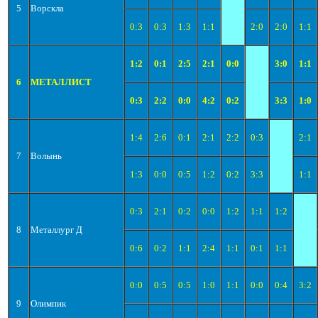
5
Ворскла
0:3
0:3
1:3
1:1
2:0
2:0
1:1
1:2
0:1
2:5
2:1
0:0
3:0
1:1
6
МЕТАЛЛИСТ
0:3
2:2
0:0
4:2
0:2
3:3
1:0
1:4
2:6
0:1
2:1
2:2
0:3
2:1
7
Волынь
1:3
0:0
0:5
1:2
0:2
3:3
1:1
0:3
2:1
0:2
0:0
1:2
1:1
1:2
8
Металлург Д
0:6
0:2
1:1
2:4
1:1
0:1
1:1
0:0
0:5
0:5
1:0
1:1
0:0
0:4
3:2
9
Олимпик