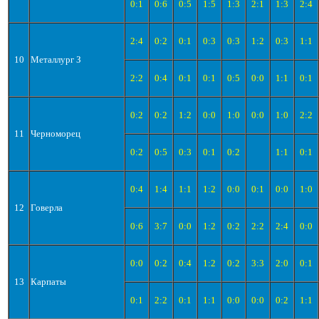
0:1
0:6
0:5
1:5
1:3
2:1
1:3
2:4
2:4
0:2
0:1
0:3
0:3
1:2
0:3
1:1
10
Металлург З
2:2
0:4
0:1
0:1
0:5
0:0
1:1
0:1
0:2
0:2
1:2
0:0
1:0
0:0
1:0
2:2
11
Черноморец
0:2
0:5
0:3
0:1
0:2
1:1
0:1
0:4
1:4
1:1
1:2
0:0
0:1
0:0
1:0
12
Говерла
0:6
3:7
0:0
1:2
0:2
2:2
2:4
0:0
0:0
0:2
0:4
1:2
0:2
3:3
2:0
0:1
13
Карпаты
0:1
2:2
0:1
1:1
0:0
0:0
0:2
1:1