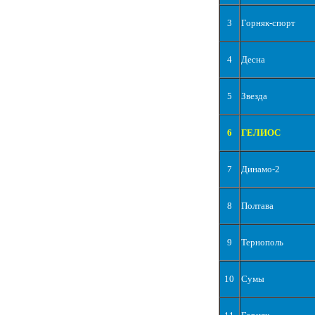
3
Горняк-спорт
4
Десна
5
Звезда
6
ГЕЛИОС
7
Динамо-2
8
Полтава
9
Тернополь
10
Сумы