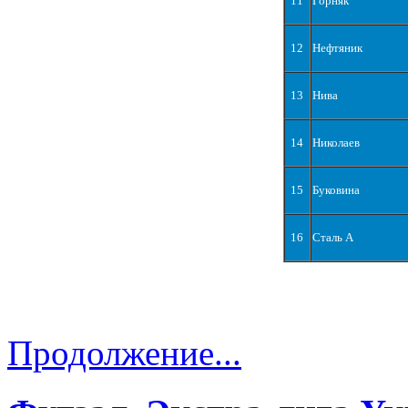
11
Горняк
12
Нефтяник
13
Нива
14
Николаев
15
Буковина
16
Сталь А
Продолжение...