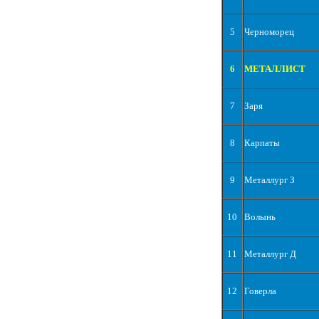
5
Черноморец
6
МЕТАЛЛИСТ
7
Заря
8
Карпаты
9
Металлург З
10
Волынь
11
Металлург Д
12
Говерла