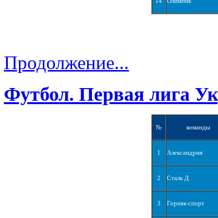
14
Олимпик
Продолжение...
Футбол. Первая лига У
№
команды
1
Александрия
2
Сталь Д
3
Горняк-спорт