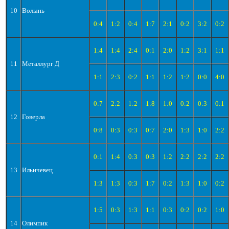
10
Волынь
0:4
1:2
0:4
1:7
2:1
0:2
3:2
0:2
1:4
1:4
2:4
0:1
2:0
1:2
3:1
1:1
11
Металлург Д
1:1
2:3
0:2
1:1
1:2
1:2
0:0
4:0
0:7
2:2
1:2
1:8
1:0
0:2
0:3
0:1
12
Говерла
0:8
0:3
0:3
0:7
2:0
1:3
1:0
2:2
0:1
1:4
0:3
0:3
1:2
2:2
2:2
2:2
13
Ильичевец
1:3
1:3
0:3
1:7
0:2
1:3
1:0
0:2
1:5
0:3
1:3
1:1
0:3
0:2
0:2
1:0
14
Олимпик