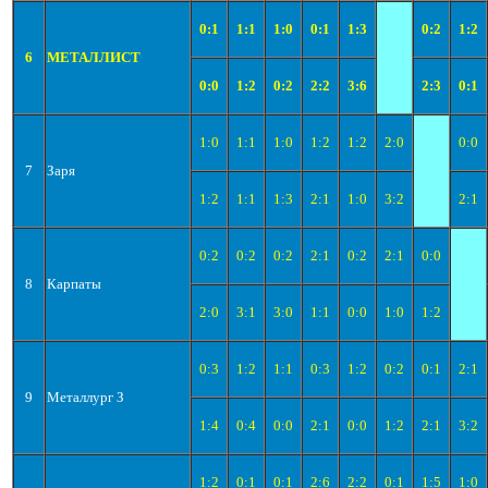
0:1
1:1
1:0
0:1
1:3
0:2
1:2
6
МЕТАЛЛИСТ
0:0
1:2
0:2
2:2
3:6
2:3
0:1
1:0
1:1
1:0
1:2
1:2
2:0
0:0
7
Заря
1:2
1:1
1:3
2:1
1:0
3:2
2:1
0:2
0:2
0:2
2:1
0:2
2:1
0:0
8
Карпаты
2:0
3:1
3:0
1:1
0:0
1:0
1:2
0:3
1:2
1:1
0:3
1:2
0:2
0:1
2:1
9
Металлург З
1:4
0:4
0:0
2:1
0:0
1:2
2:1
3:2
1:2
0:1
0:1
2:6
2:2
0:1
1:5
1:0