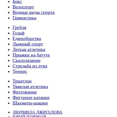
Бокс
Велоспорт
Водные виды спорта
Гимнастика
Гребля
Гольф
Единоборства
Лыжный спорт
Легкая атлетика
Прыжки на батуте
Скалолазание
Стрельба из лука
Теннис
Триатлон
Тяжелая атлетика
Фехтование
Фигурное катание
Шахматы-шашки
ЛЮДМИЛА ДЖИГАЛОВА
ЮРИЙ ПОЯРКОВ