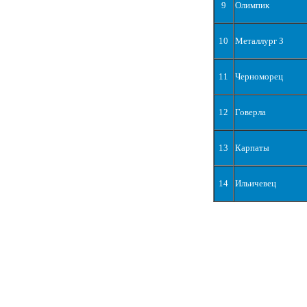
9
Олимпик
10
Металлург З
11
Черноморец
12
Говерла
13
Карпаты
14
Ильичевец