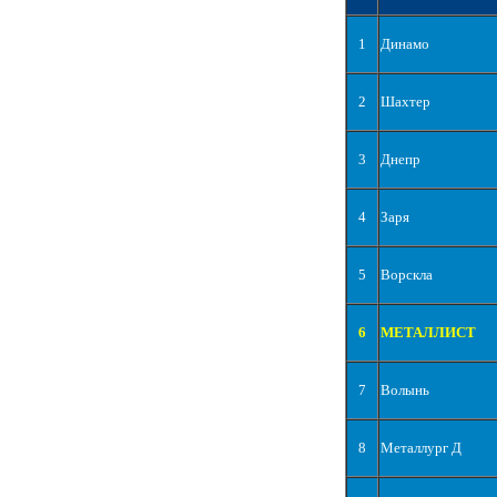
1
Динамо
2
Шахтер
3
Днепр
4
Заря
5
Ворскла
6
МЕТАЛЛИСТ
7
Волынь
8
Металлург Д