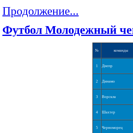
Продолжение...
Футбол Молодежный че
№
команды
1
Днепр
2
Динамо
3
Ворскла
4
Шахтер
5
Черноморец