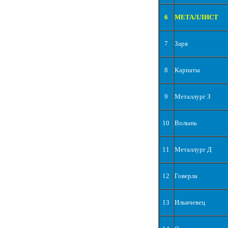
6
МЕТАЛЛИСТ
7
Заря
8
Карпаты
9
Металлург З
10
Волынь
11
Металлург Д
12
Говерла
13
Ильичевец