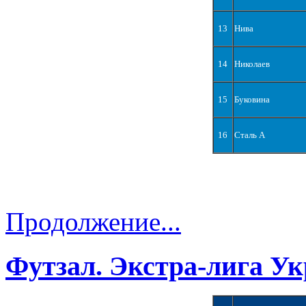
13
Нива
14
Николаев
15
Буковина
16
Сталь А
Продолжение...
Футзал. Экстра-лига Ук