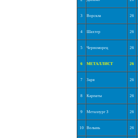
3
Ворскла
26
4
Шахтер
26
5
Черноморец
26
6
МЕТАЛЛИСТ
26
7
Заря
26
8
Карпаты
26
9
Металлург З
26
10
Волынь
26