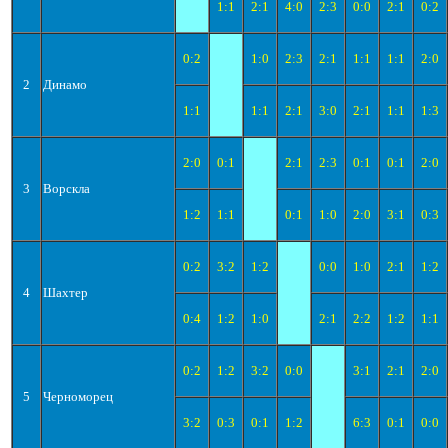
1:1
2:1
4:0
2:3
0:0
2:1
0:2
0:2
1:0
2:3
2:1
1:1
1:1
2:0
2
Динамо
1:1
1:1
2:1
3:0
2:1
1:1
1:3
2:0
0:1
2:1
2:3
0:1
0:1
2:0
3
Ворскла
1:2
1:1
0:1
1:0
2:0
3:1
0:3
0:2
3:2
1:2
0:0
1:0
2:1
1:2
4
Шахтер
0:4
1:2
1:0
2:1
2:2
1:2
1:1
0:2
1:2
3:2
0:0
3:1
2:1
2:0
5
Черноморец
3:2
0:3
0:1
1:2
6:3
0:1
0:0