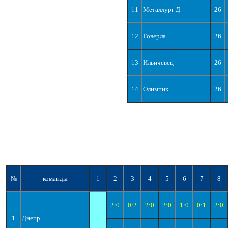
11
Металлург Д
26
12
Говерла
26
13
Ильичевец
26
14
Олимпик
26
№
команды
1
2
3
4
5
6
7
8
2:0
0:2
2:0
2:0
1:0
0:1
2:0
1
Днепр