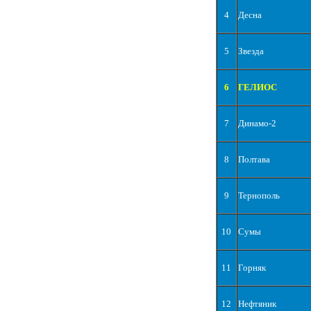
4
Десна
5
Звезда
6
ГЕЛИОС
7
Динамо-2
8
Полтава
9
Тернополь
10
Сумы
11
Горняк
12
Нефтяник