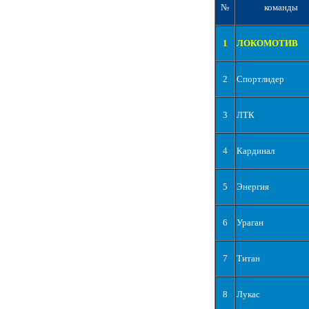
№
команды
1
ЛОКОМОТИВ
2
Спортлидер
3
ЛТК
4
Кардинал
5
Энергия
6
Ураган
7
Титан
8
Лукас