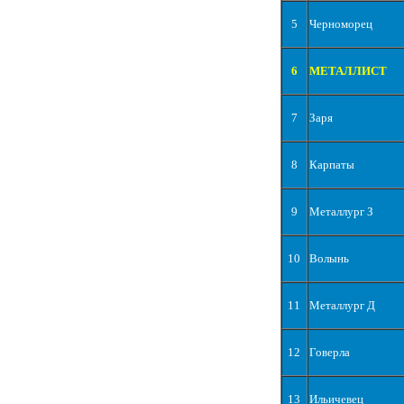
5
Черноморец
6
МЕТАЛЛИСТ
7
Заря
8
Карпаты
9
Металлург З
10
Волынь
11
Металлург Д
12
Говерла
13
Ильичевец