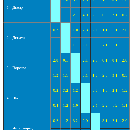
1
Днепр
1:1
2:1
4:0
2:3
0:0
2:1
0:2
0:2
1:0
2:3
2:1
1:1
1:1
2:0
2
Динамо
1:1
1:1
2:1
3:0
2:1
1:1
1:3
2:0
0:1
2:1
2:3
0:1
0:1
2:0
3
Ворскла
1:2
1:1
0:1
1:0
2:0
3:1
0:3
0:2
3:2
1:2
0:0
1:0
2:1
1:2
4
Шахтер
0:4
1:2
1:0
2:1
2:2
1:2
1:1
0:2
1:2
3:2
0:0
3:1
2:1
2:0
5
Черноморец