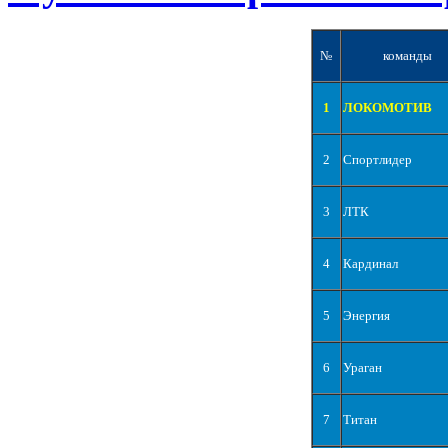
№
команды
1
ЛОКОМОТИВ
2
Спортлидер
3
ЛТК
4
Кардинал
5
Энергия
6
Ураган
7
Титан