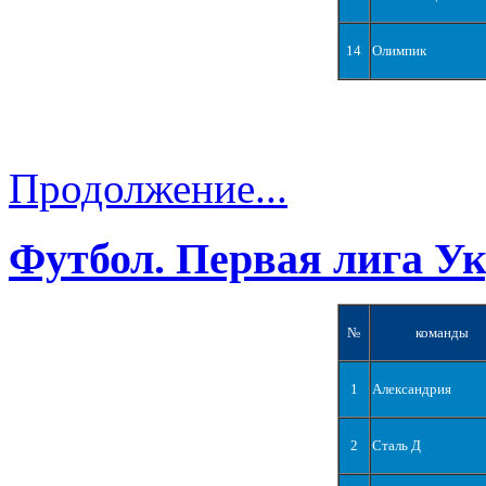
14
Олимпик
Продолжение...
Футбол. Первая лига У
№
команды
1
Александрия
2
Сталь Д