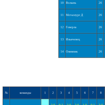
10
Волынь
26
11
Металлург Д
26
12
Говерла
26
13
Ильичевец
26
14
Олимпик
26
№
команды
1
2
3
4
5
6
7
8
2:0
0:2
2:0
2:0
1:0
0:1
2:0