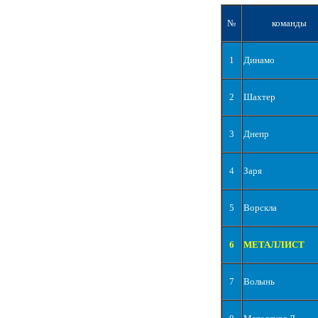
№
команды
1
Динамо
2
Шахтер
3
Днепр
4
Заря
5
Ворскла
6
МЕТАЛЛИСТ
7
Волынь