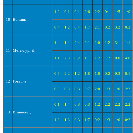
1:2
0:1
0:1
2:6
2:2
0:1
1:5
1:0
10
Волынь
0:4
1:2
0:4
1:7
2:1
0:2
3:2
0:2
1:4
1:4
2:4
0:1
2:0
1:2
3:1
1:1
11
Металлург Д
1:1
2:3
0:2
1:1
1:2
1:2
0:0
4:0
0:7
2:2
1:2
1:8
1:0
0:2
0:3
0:1
12
Говерла
0:8
0:3
0:3
0:7
2:0
1:3
1:0
2:2
0:1
1:4
0:3
0:3
1:2
2:2
2:2
2:2
13
Ильичевец
1:3
1:3
0:3
1:7
0:2
1:3
1:0
0:2