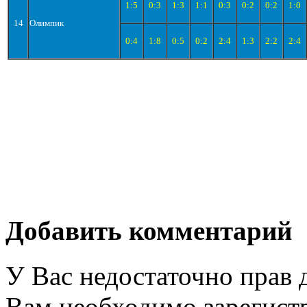
1:5
0:3
1:3
1:1
0:3
0:2
0:2
1:0
14
Олимпик
0:4
1:8
0:5
0:2
2:4
1:3
2:2
2:4
Добавить комментарий
У Вас недостаточно прав 
Вам необходимо зарегистр