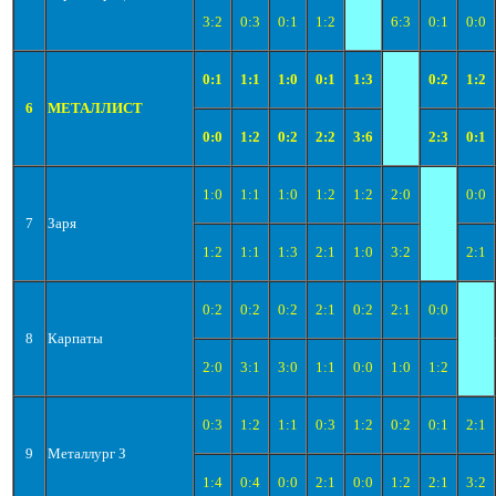
3:2
0:3
0:1
1:2
6:3
0:1
0:0
0:1
1:1
1:0
0:1
1:3
0:2
1:2
6
МЕТАЛЛИСТ
0:0
1:2
0:2
2:2
3:6
2:3
0:1
1:0
1:1
1:0
1:2
1:2
2:0
0:0
7
Заря
1:2
1:1
1:3
2:1
1:0
3:2
2:1
0:2
0:2
0:2
2:1
0:2
2:1
0:0
8
Карпаты
2:0
3:1
3:0
1:1
0:0
1:0
1:2
0:3
1:2
1:1
0:3
1:2
0:2
0:1
2:1
9
Металлург З
1:4
0:4
0:0
2:1
0:0
1:2
2:1
3:2