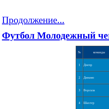
Продолжение...
Футбол Молодежный че
№
команды
1
Днепр
2
Динамо
3
Ворскла
4
Шахтер