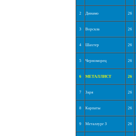
2
Динамо
26
3
Ворскла
26
4
Шахтер
26
5
Черноморец
26
6
МЕТАЛЛИСТ
26
7
Заря
26
8
Карпаты
26
9
Металлург З
26