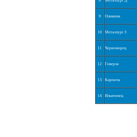
8
Металлург Д
9
Олимпик
10
Металлург З
11
Черноморец
12
Говерла
13
Карпаты
14
Ильичевец