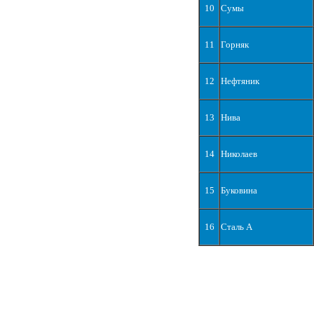
10
Сумы
11
Горняк
12
Нефтяник
13
Нива
14
Николаев
15
Буковина
16
Сталь А