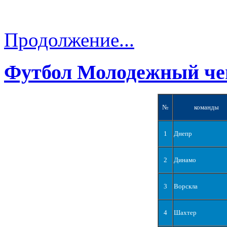
Продолжение...
Футбол Молодежный че
№
команды
1
Днепр
2
Динамо
3
Ворскла
4
Шахтер