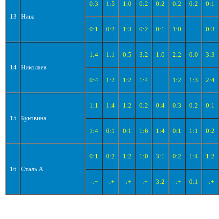
0:3
1:5
1:0
0:2
0:2
0:2
0:2
0:1
13
Нива
0:1
0:2
1:3
0:2
0:1
1:0
0:3
1:4
1:1
0:5
3:2
1:0
2:2
0:0
3:3
14
Николаев
0:4
1:2
1:2
1:4
1:2
1:3
2:4
1:1
1:4
1:2
0:2
0:4
0:3
0:2
0:1
15
Буковина
1:4
0:1
0:1
1:6
1:4
0:1
1:1
0:2
0:1
0:2
1:2
1:0
3:1
0:2
1:4
1:2
16
Сталь А
-:+
-:+
-:+
-:+
3:2
-:+
0:1
-:+