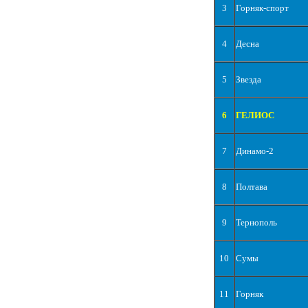
3
Горняк-спорт
4
Десна
5
Звезда
6
ГЕЛИОС
7
Динамо-2
8
Полтава
9
Тернополь
10
Сумы
11
Горняк