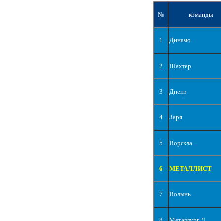
№
команды
1
Динамо
2
Шахтер
3
Днепр
4
Заря
5
Ворскла
6
МЕТАЛЛИСТ
7
Волынь
8
Металлург Д