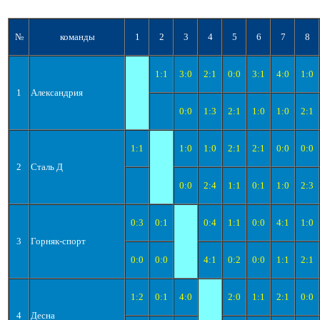
№
команды
1
2
3
4
5
6
7
8
1:1
3:0
2:1
0:0
3:1
4:0
1:0
1
Александрия
0:0
1:3
2:1
1:0
1:0
2:1
1:1
1:0
1:0
2:1
2:1
0:0
0:0
2
Сталь Д
0:0
2:4
1:1
0:1
1:0
2:3
0:3
0:1
0:4
1:1
0:0
4:1
1:0
3
Горняк-спорт
0:0
0:0
4:1
0:2
0:0
1:1
2:1
1:2
0:1
4:0
2:0
1:1
2:1
0:0
4
Десна