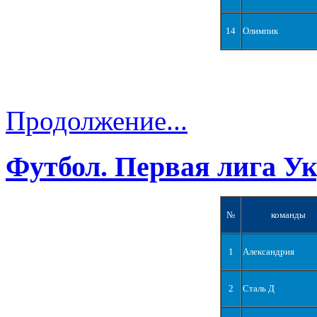
14
Олимпик
Продолжение...
Футбол. Первая лига У
№
команды
1
Александрия
2
Сталь Д