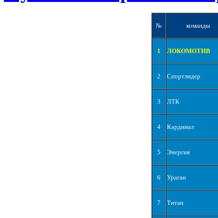
№
команды
1
ЛОКОМОТИВ
2
Спортлидер
3
ЛТК
4
Кардинал
5
Энергия
6
Ураган
7
Титан