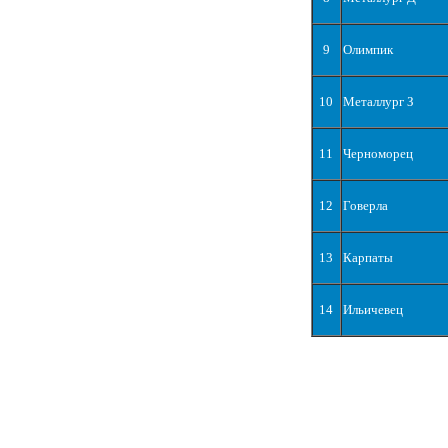
9
Олимпик
10
Металлург З
11
Черноморец
12
Говерла
13
Карпаты
14
Ильичевец