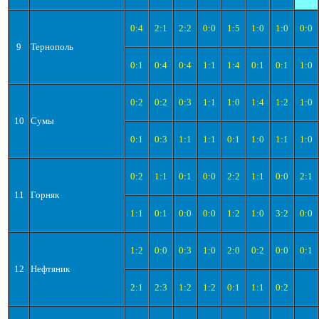
0:4
2:1
2:2
0:0
1:5
1:0
1:0
0:0
9
Тернополь
0:1
0:4
0:4
1:1
1:4
0:1
0:1
1:0
0:2
0:2
0:3
1:1
1:0
1:4
1:2
1:0
10
Сумы
0:1
0:3
1:1
1:1
0:1
1:0
1:1
1:0
0:2
1:1
0:1
0:0
2:2
1:1
0:0
2:1
11
Горняк
1:1
0:1
0:0
0:0
1:2
1:0
3:2
0:0
1:2
0:0
0:3
1:0
2:0
0:2
0:0
0:1
12
Нефтяник
2:1
2:3
1:2
1:2
0:1
1:1
0:2