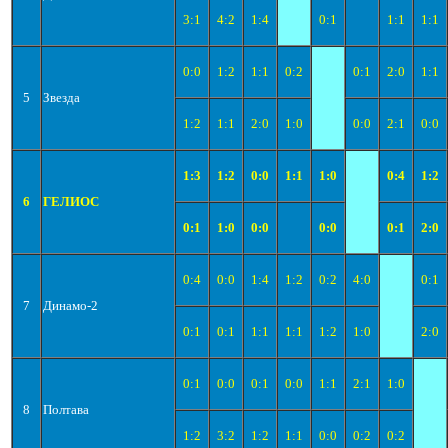
3:1
4:2
1:4
0:1
1:1
1:1
0:0
1:2
1:1
0:2
0:1
2:0
1:1
5
Звезда
1:2
1:1
2:0
1:0
0:0
2:1
0:0
1:3
1:2
0:0
1:1
1:0
0:4
1:2
6
ГЕЛИОС
0:1
1:0
0:0
0:0
0:1
2:0
0:4
0:0
1:4
1:2
0:2
4:0
0:1
7
Динамо-2
0:1
0:1
1:1
1:1
1:2
1:0
2:0
0:1
0:0
0:1
0:0
1:1
2:1
1:0
8
Полтава
1:2
3:2
1:2
1:1
0:0
0:2
0:2