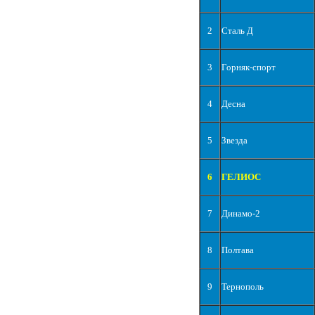
2
Сталь Д
3
Горняк-спорт
4
Десна
5
Звезда
6
ГЕЛИОС
7
Динамо-2
8
Полтава
9
Тернополь