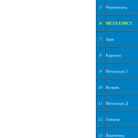
5
Черноморец
6
МЕТАЛЛИСТ
7
Заря
8
Карпаты
9
Металлург З
10
Волынь
11
Металлург Д
12
Говерла
13
Ильичевец