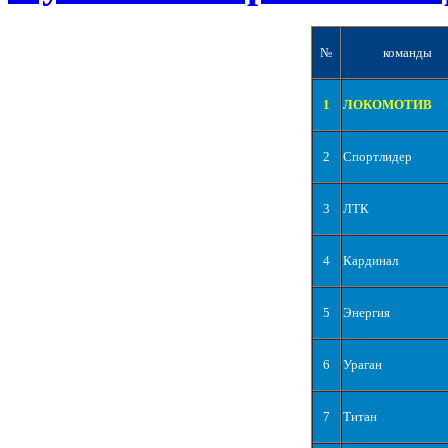
№
команды
1
ЛОКОМОТИВ
2
Спортлидер
3
ЛТК
4
Кардинал
5
Энергия
6
Ураган
7
Титан