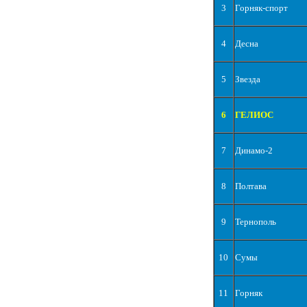
3
Горняк-спорт
4
Десна
5
Звезда
6
ГЕЛИОС
7
Динамо-2
8
Полтава
9
Тернополь
10
Сумы
11
Горняк