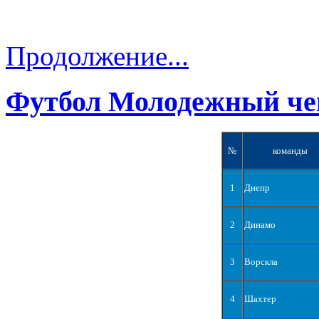
Продолжение...
Футбол Молодежный че
№
команды
1
Днепр
2
Динамо
3
Ворскла
4
Шахтер