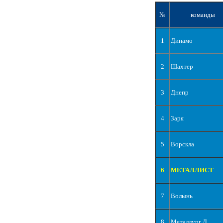
№
команды
1
Динамо
2
Шахтер
3
Днепр
4
Заря
5
Ворскла
6
МЕТАЛЛИСТ
7
Волынь
8
Металлург Д