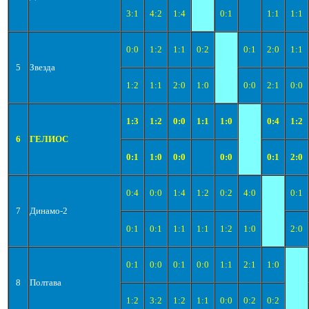
3:1
4:2
1:4
0:1
1:1
1:1
0:0
1:2
1:1
0:2
0:1
2:0
1:1
5
Звезда
1:2
1:1
2:0
1:0
0:0
2:1
0:0
1:3
1:2
0:0
1:1
1:0
0:4
1:2
6
ГЕЛИОС
0:1
1:0
0:0
0:0
0:1
2:0
0:4
0:0
1:4
1:2
0:2
4:0
0:1
7
Динамо-2
0:1
0:1
1:1
1:1
1:2
1:0
2:0
0:1
0:0
0:1
0:0
1:1
2:1
1:0
8
Полтава
1:2
3:2
1:2
1:1
0:0
0:2
0:2