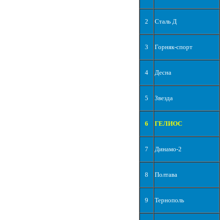
2
Сталь Д
3
Горняк-спорт
4
Десна
5
Звезда
6
ГЕЛИОС
7
Динамо-2
8
Полтава
9
Тернополь