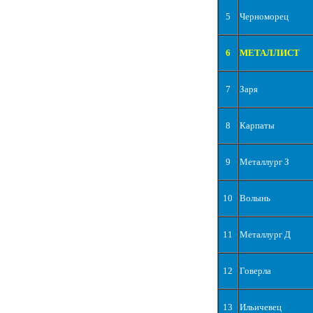
5
Черноморец
6
МЕТАЛЛИСТ
7
Заря
8
Карпаты
9
Металлург З
10
Волынь
11
Металлург Д
12
Говерла
13
Ильичевец