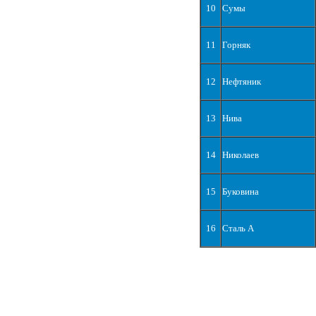
10
Сумы
11
Горняк
12
Нефтяник
13
Нива
14
Николаев
15
Буковина
16
Сталь А