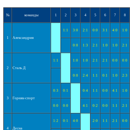
№
команды
1
2
3
4
5
6
7
8
1:1
3:0
2:1
0:0
3:1
4:0
1:0
1
Александрия
0:0
1:3
2:1
1:0
1:0
2:1
1:1
1:0
1:0
2:1
2:1
0:0
0:0
2
Сталь Д
0:0
2:4
1:1
0:1
1:0
2:3
0:3
0:1
0:4
1:1
0:0
4:1
1:0
3
Горняк-спорт
0:0
0:0
4:1
0:2
0:0
1:1
2:1
1:2
0:1
4:0
2:0
1:1
2:1
0:0
4
Десна