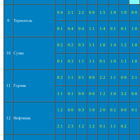
0:4
2:1
2:2
0:0
1:5
1:0
1:0
0:0
9
Тернополь
0:1
0:4
0:4
1:1
1:4
0:1
0:1
1:0
0:2
0:2
0:3
1:1
1:0
1:4
1:2
1:0
10
Сумы
0:1
0:3
1:1
1:1
0:1
1:0
1:1
1:0
0:2
1:1
0:1
0:0
2:2
1:1
0:0
2:1
11
Горняк
1:1
0:1
0:0
0:0
1:2
1:0
3:2
0:0
1:2
0:0
0:3
1:0
2:0
0:2
0:0
0:1
12
Нефтяник
2:1
2:3
1:2
1:2
0:1
1:1
0:2