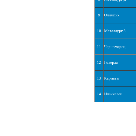
9
Олимпик
10
Металлург З
11
Черноморец
12
Говерла
13
Карпаты
14
Ильичевец