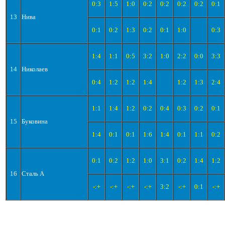
0:3
1:5
1:0
0:2
0:2
0:2
0:2
0:1
13
Нива
0:1
0:2
1:3
0:2
0:1
1:0
0:3
1:4
1:1
0:5
3:2
1:0
2:2
0:0
3:3
14
Николаев
0:4
1:2
1:2
1:4
1:2
1:3
2:4
1:1
1:4
1:2
0:2
0:4
0:3
0:2
0:1
15
Буковина
1:4
0:1
0:1
1:6
1:4
0:1
1:1
0:2
0:1
0:2
1:2
1:0
3:1
0:2
1:4
1:2
16
Сталь А
-:+
-:+
-:+
-:+
3:2
-:+
0:1
-:+