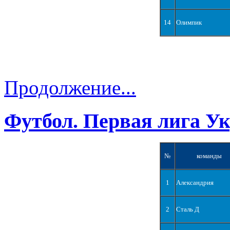
14
Олимпик
Продолжение...
Футбол. Первая лига У
№
команды
1
Александрия
2
Сталь Д