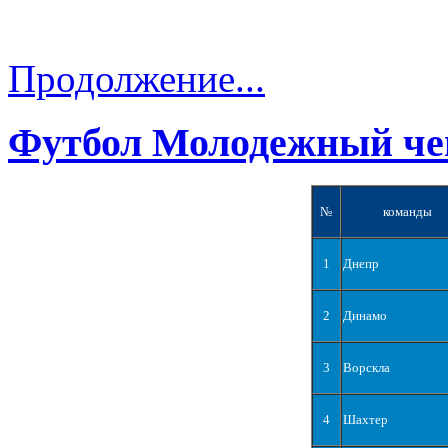
Продолжение...
Футбол Молодежный че
№
команды
1
Днепр
2
Динамо
3
Ворскла
4
Шахтер