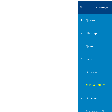
№
команды
1
Динамо
2
Шахтер
3
Днепр
4
Заря
5
Ворскла
6
МЕТАЛЛИСТ
7
Волынь
8
Металлург Д