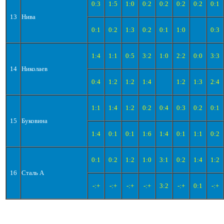
0:3
1:5
1:0
0:2
0:2
0:2
0:2
0:1
13
Нива
0:1
0:2
1:3
0:2
0:1
1:0
0:3
1:4
1:1
0:5
3:2
1:0
2:2
0:0
3:3
14
Николаев
0:4
1:2
1:2
1:4
1:2
1:3
2:4
1:1
1:4
1:2
0:2
0:4
0:3
0:2
0:1
15
Буковина
1:4
0:1
0:1
1:6
1:4
0:1
1:1
0:2
0:1
0:2
1:2
1:0
3:1
0:2
1:4
1:2
16
Сталь А
-:+
-:+
-:+
-:+
3:2
-:+
0:1
-:+