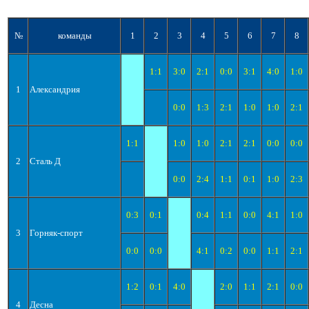
№
команды
1
2
3
4
5
6
7
8
1:1
3:0
2:1
0:0
3:1
4:0
1:0
1
Александрия
0:0
1:3
2:1
1:0
1:0
2:1
1:1
1:0
1:0
2:1
2:1
0:0
0:0
2
Сталь Д
0:0
2:4
1:1
0:1
1:0
2:3
0:3
0:1
0:4
1:1
0:0
4:1
1:0
3
Горняк-спорт
0:0
0:0
4:1
0:2
0:0
1:1
2:1
1:2
0:1
4:0
2:0
1:1
2:1
0:0
4
Десна