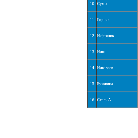
10
Сумы
11
Горняк
12
Нефтяник
13
Нива
14
Николаев
15
Буковина
16
Сталь А