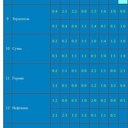
0:4
2:1
2:2
0:0
1:5
1:0
1:0
0:0
9
Тернополь
0:1
0:4
0:4
1:1
1:4
0:1
0:1
1:0
0:2
0:2
0:3
1:1
1:0
1:4
1:2
1:0
10
Сумы
0:1
0:3
1:1
1:1
0:1
1:0
1:1
1:0
0:2
1:1
0:1
0:0
2:2
1:1
0:0
2:1
11
Горняк
1:1
0:1
0:0
0:0
1:2
1:0
3:2
0:0
1:2
0:0
0:3
1:0
2:0
0:2
0:0
0:1
12
Нефтяник
2:1
2:3
1:2
1:2
0:1
1:1
0:2