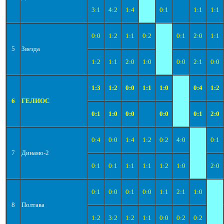
3:1
4:2
1:4
0:1
1:1
1:1
0:0
1:2
1:1
0:2
0:1
2:0
1:1
5
Звезда
1:2
1:1
2:0
1:0
0:0
2:1
0:0
1:3
1:2
0:0
1:1
1:0
0:4
1:2
6
ГЕЛИОС
0:1
1:0
0:0
0:0
0:1
2:0
0:4
0:0
1:4
1:2
0:2
4:0
0:1
7
Динамо-2
0:1
0:1
1:1
1:1
1:2
1:0
2:0
0:1
0:0
0:1
0:0
1:1
2:1
1:0
8
Полтава
1:2
3:2
1:2
1:1
0:0
0:2
0:2