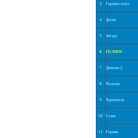
3
Горняк-спорт
4
Десна
5
Звезда
6
ГЕЛИОС
7
Динамо-2
8
Полтава
9
Тернополь
10
Сумы
11
Горняк