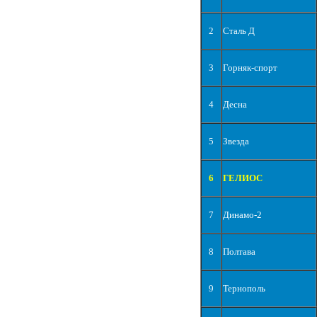
2
Сталь Д
3
Горняк-спорт
4
Десна
5
Звезда
6
ГЕЛИОС
7
Динамо-2
8
Полтава
9
Тернополь