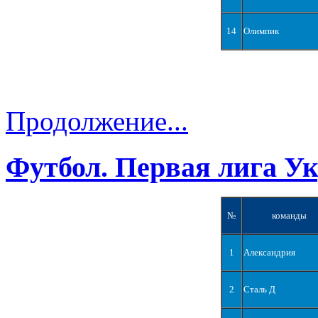
14
Олимпик
Продолжение...
Футбол. Первая лига У
№
команды
1
Александрия
2
Сталь Д