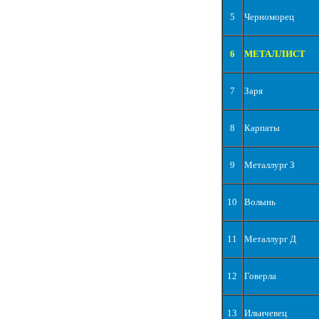
5
Черноморец
6
МЕТАЛЛИСТ
7
Заря
8
Карпаты
9
Металлург З
10
Волынь
11
Металлург Д
12
Говерла
13
Ильичевец