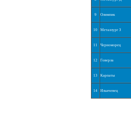
9
Олимпик
10
Металлург З
11
Черноморец
12
Говерла
13
Карпаты
14
Ильичевец