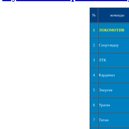
№
команды
1
ЛОКОМОТИВ
2
Спортлидер
3
ЛТК
4
Кардинал
5
Энергия
6
Ураган
7
Титан